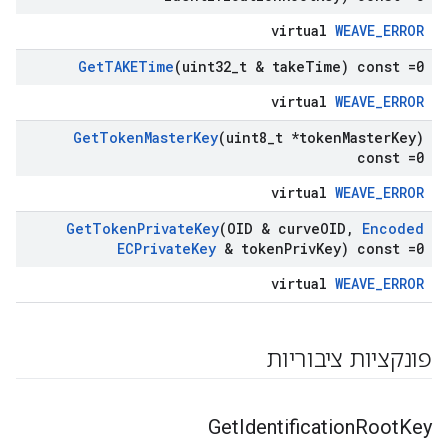
virtual
WEAVE_ERROR
Get
TAKETime
(uint32
_
t & take
Time) const =0
virtual
WEAVE_ERROR
Get
Token
Master
Key
(uint8
_
t *token
Master
Key)
const =0
virtual
WEAVE_ERROR
Get
Token
Private
Key
(OID & curve
OID
,
Encoded
ECPrivate
Key
& token
Priv
Key) const =0
virtual
WEAVE_ERROR
פונקציות ציבוריות
Get
Identification
Root
Key