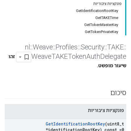
פונקציות ציבוריות
GetIdentificationRootKey
GetTAKETime
GetTokenMasterKey
GetTokenPrivateKey
nl
::
Weave
::
Profiles
::
Security
::
TAKE
::
Weave
TAKEToken
Auth
Delegate
זהו
שיעור מופשט.
סיכום
פונקציות ציבוריות
Get
Identification
Root
Key
(uint8
_
t
*identification
Root
Key) const =0