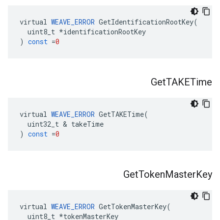
virtual
WEAVE_ERROR
GetIdentificationRootKey
(
uint8_t
*
identificationRootKey
)
const
=
0
Get
TAKETime
virtual
WEAVE_ERROR
GetTAKETime
(
uint32_t
&
takeTime
)
const
=
0
Get
Token
Master
Key
virtual
WEAVE_ERROR
GetTokenMasterKey
(
uint8_t
*
tokenMasterKey