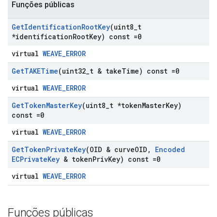
Funções públicas
Get
Identification
Root
Key
(uint8
_
t
*identification
Root
Key) const =0
virtual
WEAVE_ERROR
Get
TAKETime
(uint32
_
t & take
Time) const =0
virtual
WEAVE_ERROR
Get
Token
Master
Key
(uint8
_
t *token
Master
Key)
const =0
virtual
WEAVE_ERROR
Get
Token
Private
Key
(OID & curve
OID
,
Encoded
ECPrivate
Key
& token
Priv
Key) const =0
virtual
WEAVE_ERROR
Funções públicas