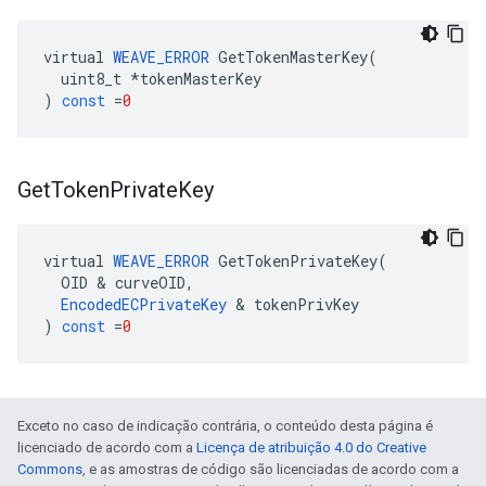
virtual
WEAVE_ERROR
GetTokenMasterKey
(
uint8_t
*
tokenMasterKey
)
const
=
0
Get
Token
Private
Key
virtual
WEAVE_ERROR
GetTokenPrivateKey
(
OID
&
curveOID
,
EncodedECPrivateKey
&
tokenPrivKey
)
const
=
0
Exceto no caso de indicação contrária, o conteúdo desta página é
licenciado de acordo com a
Licença de atribuição 4.0 do Creative
Commons
, e as amostras de código são licenciadas de acordo com a