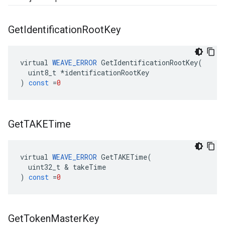
Get
Identification
Root
Key
virtual
WEAVE_ERROR
GetIdentificationRootKey
(
uint8_t
*
identificationRootKey
)
const
=
0
Get
TAKETime
virtual
WEAVE_ERROR
GetTAKETime
(
uint32_t
&
takeTime
)
const
=
0
Get
Token
Master
Key