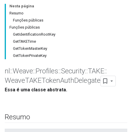
Nesta página
Resumo
Funções públicas
Funções públicas
GetIdentificationRootKey
GetTAKETime
GetTokenMasterKey
GetTokenPrivateKey
nl
::
Weave
::
Profiles
::
Security
::
TAKE
::
Weave
TAKEToken
Auth
Delegate
Essa é uma classe abstrata.
Resumo