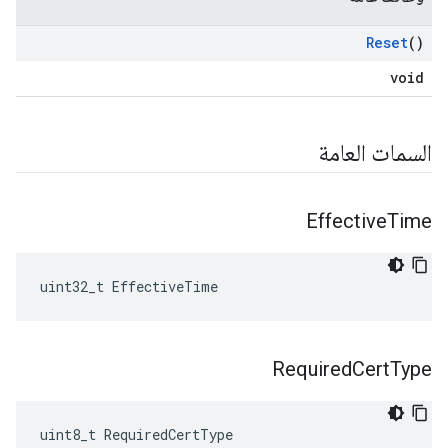
Reset
()
void
السمات العامة
Effective
Time
uint32_t EffectiveTime
Required
Cert
Type
uint8_t RequiredCertType