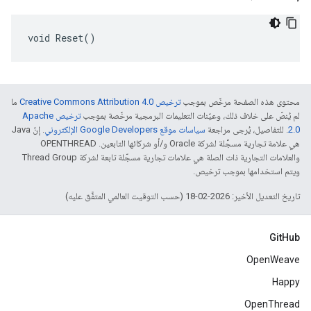
void Reset()
محتوى هذه الصفحة مرخّص بموجب
ترخيص Creative Commons Attribution 4.0‏
ما
لم يُنصّ على خلاف ذلك، وعيّنات التعليمات البرمجية مرخّصة بموجب
ترخيص Apache
2.0‏
. للتفاصيل، يُرجى مراجعة
سياسات موقع Google Developers الإلكتروني
. إنّ Java
هي علامة تجارية مسجَّلة لشركة Oracle و/أو شركائها التابعين. ‫OPENTHREAD
والعلامات التجارية ذات الصلة هي علامات تجارية مسجّلة تابعة لشركة Thread Group
ويتم استخدامها بموجب ترخيص.
تاريخ التعديل الأخير: 2026-02-18 (حسب التوقيت العالمي المتفَّق عليه)
GitHub
OpenWeave
Happy
OpenThread