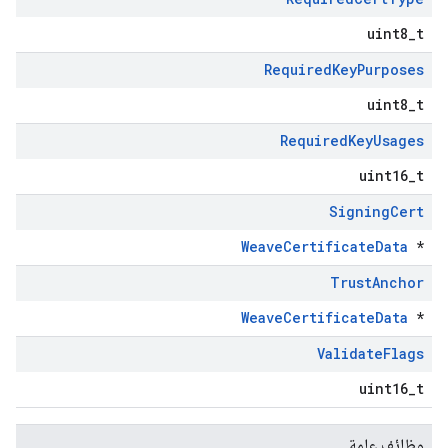
uint8_t
Required
Key
Purposes
uint8_t
Required
Key
Usages
uint16_t
Signing
Cert
WeaveCertificateData
*
Trust
Anchor
WeaveCertificateData
*
Validate
Flags
uint16_t
وظائف عامة