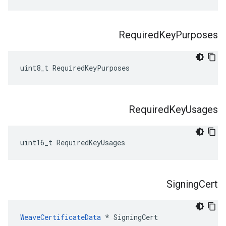
Required
Key
Purposes
uint8_t RequiredKeyPurposes
Required
Key
Usages
uint16_t RequiredKeyUsages
Signing
Cert
WeaveCertificateData
 * SigningCert