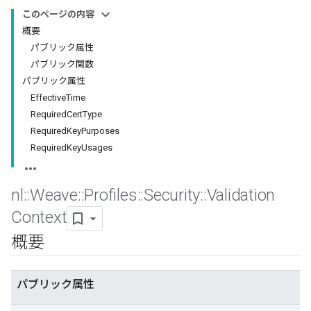
このページの内容
概要
パブリック属性
パブリック関数
パブリック属性
EffectiveTime
RequiredCertType
RequiredKeyPurposes
RequiredKeyUsages
nl
::
Weave
::
Profiles
::
Security
::
Validation
Context
概要
パブリック属性