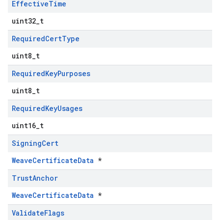
Effective
Time
uint32_t
Required
Cert
Type
uint8_t
Required
Key
Purposes
uint8_t
Required
Key
Usages
uint16_t
Signing
Cert
WeaveCertificateData
*
Trust
Anchor
WeaveCertificateData
*
Validate
Flags