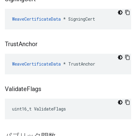
WeaveCertificateData
 * SigningCert
Trust
Anchor
WeaveCertificateData
 * TrustAnchor
Validate
Flags
uint16_t ValidateFlags