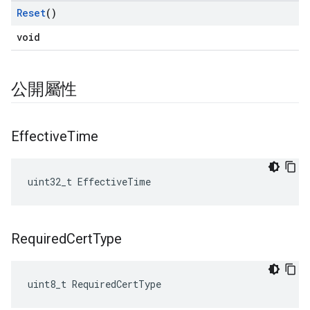
Reset
()
void
公開屬性
Effective
Time
uint32_t EffectiveTime
Required
Cert
Type
uint8_t RequiredCertType