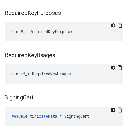
Required
Key
Purposes
uint8_t RequiredKeyPurposes
Required
Key
Usages
uint16_t RequiredKeyUsages
Signing
Cert
WeaveCertificateData
 * SigningCert