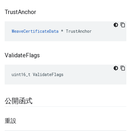
Trust
Anchor
WeaveCertificateData
 * TrustAnchor
Validate
Flags
uint16_t ValidateFlags
公開函式
重設