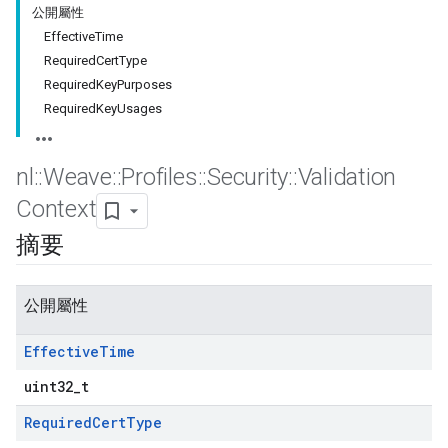
公開屬性
EffectiveTime
RequiredCertType
RequiredKeyPurposes
RequiredKeyUsages
nl
::
Weave
::
Profiles
::
Security
::
Validation
Context
摘要
公開屬性
Effective
Time
uint32_t
Required
Cert
Type