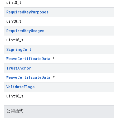
uint8_t
Required
Key
Purposes
uint8_t
Required
Key
Usages
uint16_t
Signing
Cert
WeaveCertificateData
*
Trust
Anchor
WeaveCertificateData
*
Validate
Flags
uint16_t
公開函式