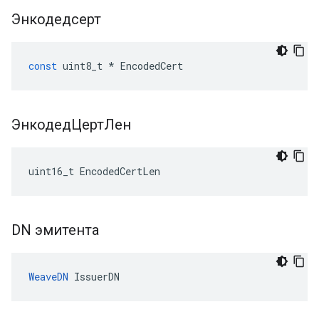
Энкодедсерт
const
uint8_t
*
EncodedCert
ЭнкодедЦертЛен
uint16_t EncodedCertLen
DN эмитента
WeaveDN
 IssuerDN