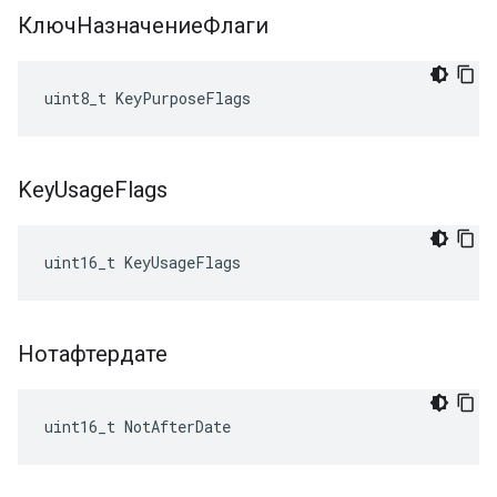
КлючНазначениеФлаги
uint8_t KeyPurposeFlags
Key
Usage
Flags
uint16_t KeyUsageFlags
Нотафтердате
uint16_t NotAfterDate