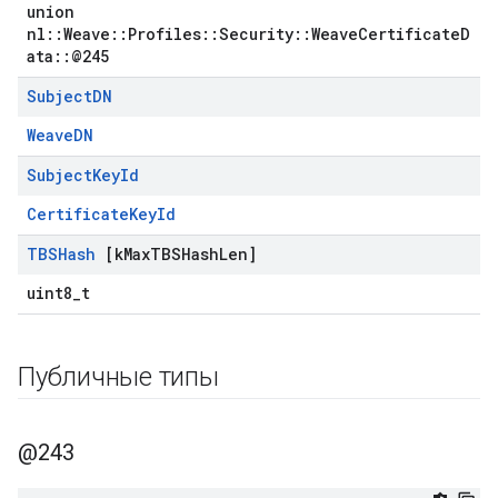
union
nl::Weave::Profiles::Security::WeaveCertificateD
ata::@245
Subject
DN
WeaveDN
Subject
Key
Id
CertificateKeyId
TBSHash
[k
Max
TBSHash
Len]
uint8_t
Публичные типы
@243