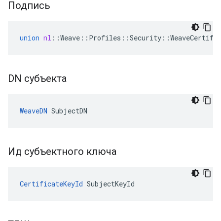
Подпись
union
nl
::
Weave
::
Profiles
::
Security
::
WeaveCertifi
DN субъекта
WeaveDN
 SubjectDN
Ид субъектного ключа
CertificateKeyId
 SubjectKeyId