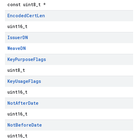
const uint8_t *
Encoded
Cert
Len
uint16_t
Issuer
DN
WeaveDN
Key
Purpose
Flags
uint8_t
Key
Usage
Flags
uint16_t
Not
After
Date
uint16_t
Not
Before
Date
uint16_t