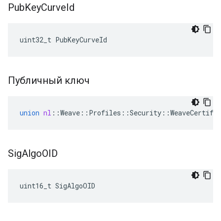
Pub
Key
Curve
Id
uint32_t PubKeyCurveId
Публичный ключ
union
nl
::
Weave
::
Profiles
::
Security
::
WeaveCertifi
Sig
Algo
OID
uint16_t SigAlgoOID