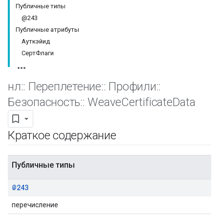
Публичные типы
@243
Публичные атрибуты
Ауткэйид
СертФлаги
нл
::
Переплетение
::
Профили
::
Безопасность
::
Weave
Certificate
Data
Краткое содержание
Публичные типы
@243
перечисление