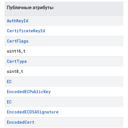
Публичные атрибуты
Auth
Key
Id
CertificateKeyId
Cert
Flags
uint16_t
Cert
Type
uint8_t
EC
EncodedECPublicKey
EC
EncodedECDSASignature
Encoded
Cert