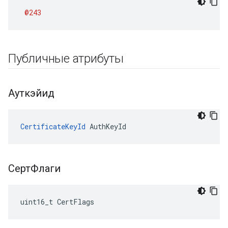
@243
Публичные атрибуты
Ауткэйид
CertificateKeyId
 AuthKeyId
СертФлаги
uint16_t CertFlags