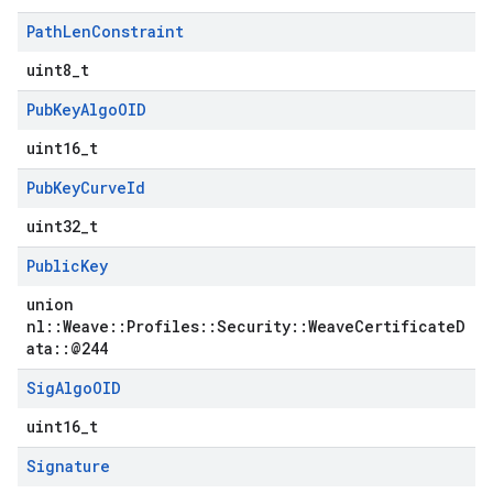
Path
Len
Constraint
uint8_t
Pub
Key
Algo
OID
uint16_t
Pub
Key
Curve
Id
uint32_t
Public
Key
union
nl::Weave::Profiles::Security::WeaveCertificateD
ata::@244
Sig
Algo
OID
uint16_t
Signature