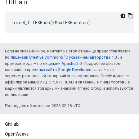
ТБШаш
uint8_t
TBSHash
[
kMaxTBSHashLen
]
Если не указано иное, контент на этой странице предоставляется
по
лицензии Creative Commons "С указанием авторства 4.0"
, а
примеры кода – по
лицензии Apache 2.0
. Подробнее об этом
написано в
правилах сайта Google Developers
. Java – это
зарегистрированный товарный знак корпорации Oracle и/или ее
аффилированных лиц. OPENTHREAD и связанные с ним торговые
марки являются товарными знаками Thread Group и используются
по лицензии.
Последнее обновление: 2026-02-18 UTC.
GitHub
OpenWeave