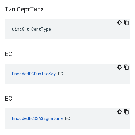
Тип СертТипа
uint8_t CertType
ЕС
EncodedECPublicKey
 EC
ЕС
EncodedECDSASignature
 EC