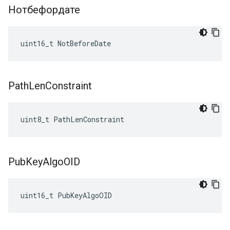
Нотбефордате
uint16_t NotBeforeDate
Path
Len
Constraint
uint8_t PathLenConstraint
Pub
Key
Algo
OID
uint16_t PubKeyAlgoOID