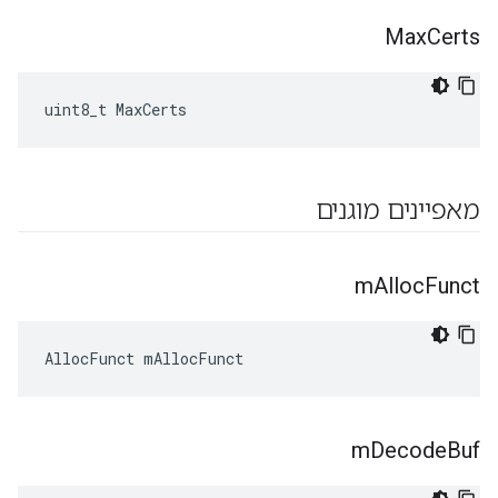
Max
Certs
uint8_t MaxCerts
מאפיינים מוגנים
m
Alloc
Funct
AllocFunct mAllocFunct
m
Decode
Buf