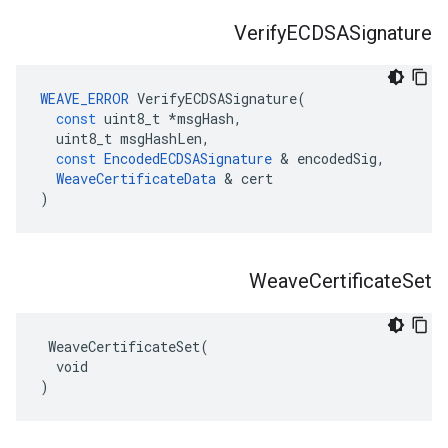
Verify
ECDSASignature
WEAVE_ERROR
VerifyECDSASignature
(
const
uint8_t
*
msgHash
,
uint8_t
msgHashLen
,
const
EncodedECDSASignature
&
encodedSig
,
WeaveCertificateData
&
cert
)
Weave
Certificate
Set
 WeaveCertificateSet(

  void

)