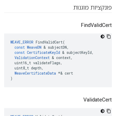
פונקציות מוגנות
Find
Valid
Cert
WEAVE_ERROR
FindValidCert
(
const
WeaveDN
&
subjectDN
,
const
CertificateKeyId
&
subjectKeyId
,
ValidationContext
&
context
,
uint16_t
validateFlags
,
uint8_t
depth
,
WeaveCertificateData
*&
cert
)
Validate
Cert