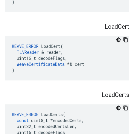
)
Load
Cert
WEAVE_ERROR
 LoadCert(

TLVReader
 & reader,

  uint16_t decodeFlags,

WeaveCertificateData
 *& cert

)
Load
Certs
WEAVE_ERROR
LoadCerts
(
const
uint8_t
*
encodedCerts
,
uint32_t
encodedCertsLen
,
uint16_t
decodeFlags