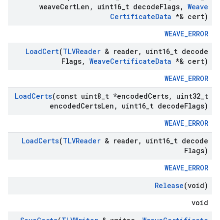
weave
Cert
Len
,
uint16
_
t decode
Flags
,
Weave
Certificate
Data
*& cert)
WEAVE_ERROR
Load
Cert
(
TLVReader
& reader
,
uint16
_
t decode
Flags
,
Weave
Certificate
Data
*& cert)
WEAVE_ERROR
Load
Certs
(const uint8
_
t *encoded
Certs
,
uint32
_
t
encoded
Certs
Len
,
uint16
_
t decode
Flags)
WEAVE_ERROR
Load
Certs
(
TLVReader
& reader
,
uint16
_
t decode
Flags)
WEAVE_ERROR
Release
(void)
void