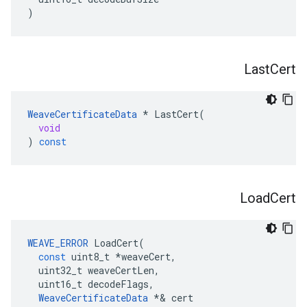
)
Last
Cert
WeaveCertificateData
*
LastCert
(
void
)
const
Load
Cert
WEAVE_ERROR
LoadCert
(
const
uint8_t
*
weaveCert
,
uint32_t
weaveCertLen
,
uint16_t
decodeFlags
,
WeaveCertificateData
*&
cert