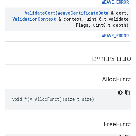
WEAVE_ERROR
Validate
Cert
(
Weave
Certificate
Data
& cert
,
Validation
Context
& context
,
uint16
_
t validate
Flags
,
uint8
_
t depth)
WEAVE_ERROR
סוגים ציבוריים
Alloc
Funct
void 
*(*
 AllocFunct)(size_t size)
Free
Funct