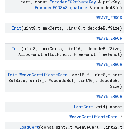
cert
,
const
Encoded
ECPrivate
Key
& priv
Key
,
Encoded
ECDSASignature
& encoded
Sig)
WEAVE_ERROR
Init
(uint8
_
t max
Certs
,
uint16
_
t decode
Buf
Size)
WEAVE_ERROR
Init
(uint8
_
t max
Certs
,
uint16
_
t decode
Buf
Size
,
Alloc
Funct alloc
Funct
,
Free
Funct free
Funct)
WEAVE_ERROR
Init
(
Weave
Certificate
Data
*cert
Buf
,
uint8
_
t cert
Buf
Size
,
uint8
_
t *decode
Buf
,
uint16
_
t decode
Buf
Size)
WEAVE_ERROR
Last
Cert
(void) const
WeaveCertificateData
*
Load
Cert
(const uint8
_
t *weave
Cert
,
uint32
_
t