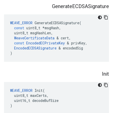
Generate
ECDSASignature
WEAVE_ERROR
GenerateECDSASignature
(
const
uint8_t
*
msgHash
,
uint8_t
msgHashLen
,
WeaveCertificateData
&
cert
,
const
EncodedECPrivateKey
&
privKey
,
EncodedECDSASignature
&
encodedSig
)
Init
WEAVE_ERROR
 Init(

  uint8_t maxCerts,

  uint16_t decodeBufSize

)