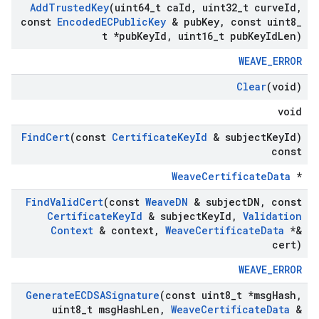
Add
Trusted
Key
(uint64
_
t ca
Id
,
uint32
_
t curve
Id
,
const
Encoded
ECPublic
Key
& pub
Key
,
const uint8
_
t *pub
Key
Id
,
uint16
_
t pub
Key
Id
Len)
WEAVE_ERROR
Clear
(void)
void
Find
Cert
(const
Certificate
Key
Id
& subject
Key
Id)
const
WeaveCertificateData
*
Find
Valid
Cert
(const
Weave
DN
& subject
DN
,
const
Certificate
Key
Id
& subject
Key
Id
,
Validation
Context
& context
,
Weave
Certificate
Data
*&
cert)
WEAVE_ERROR
Generate
ECDSASignature
(const uint8
_
t *msg
Hash
,
uint8
_
t msg
Hash
Len
,
Weave
Certificate
Data
&