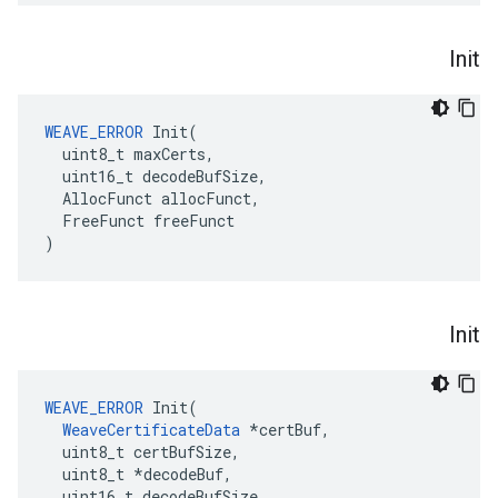
Init
WEAVE_ERROR
 Init(

  uint8_t maxCerts,

  uint16_t decodeBufSize,

  AllocFunct allocFunct,

  FreeFunct freeFunct

)
Init
WEAVE_ERROR
 Init(

WeaveCertificateData
 *certBuf,

  uint8_t certBufSize,

  uint8_t *decodeBuf,

  uint16_t decodeBufSize
