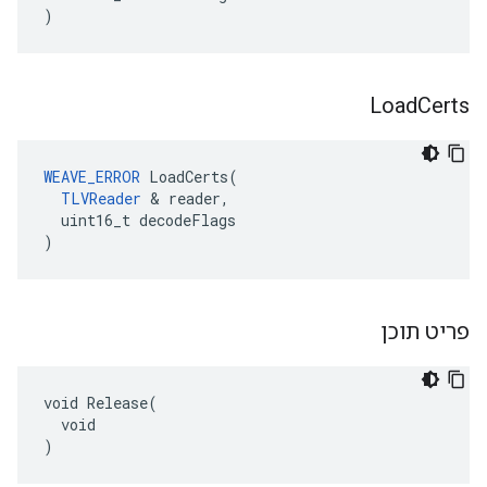
)
Load
Certs
WEAVE_ERROR
 LoadCerts(

TLVReader
 & reader,

  uint16_t decodeFlags

)
פריט תוכן
void Release(

  void

)