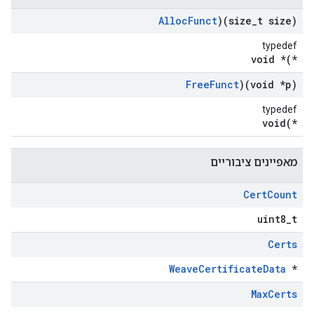
Alloc
Funct
)(size
_
t size)
typedef
void *(*
Free
Funct
)(void *p)
typedef
void(*
מאפיינים ציבוריים
Cert
Count
uint8_t
Certs
WeaveCertificateData
*
Max
Certs