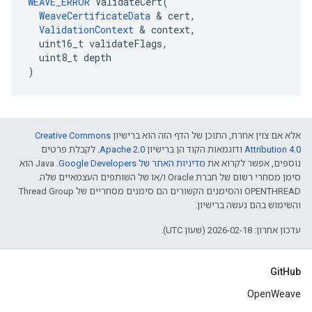
WEAVE_ERROR
 ValidateCert(

WeaveCertificateData
 & cert,

ValidationContext
 & context,

  uint16_t validateFlags,

  uint8_t depth

)
אלא אם צוין אחרת, התוכן של הדף הזה הוא ברישיון
Creative Commons
Attribution 4.0‏
ודוגמאות הקוד הן ברישיון
Apache 2.0‏
. לקבלת פרטים
נוספים, אפשר לקרוא את
מדיניות האתר של Google Developers‏
.‏ Java הוא
סימן מסחרי רשום של חברת Oracle ו/או של השותפים העצמאיים שלה.
‫OPENTHREAD והסימנים הקשורים הם סימנים מסחריים של Thread Group
והשימוש בהם נעשה ברישיון.
עדכון אחרון: 2026-02-18 (שעון UTC).
GitHub
OpenWeave