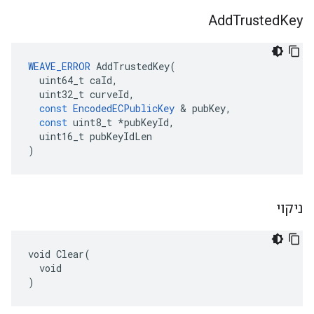
Add
Trusted
Key
WEAVE_ERROR
AddTrustedKey
(
uint64_t
caId
,
uint32_t
curveId
,
const
EncodedECPublicKey
&
pubKey
,
const
uint8_t
*
pubKeyId
,
uint16_t
pubKeyIdLen
)
ניקוי
void Clear(

  void

)