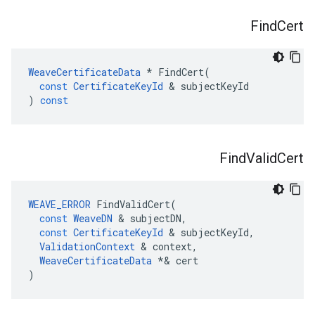
Find
Cert
WeaveCertificateData
*
FindCert
(
const
CertificateKeyId
&
subjectKeyId
)
const
Find
Valid
Cert
WEAVE_ERROR
FindValidCert
(
const
WeaveDN
&
subjectDN
,
const
CertificateKeyId
&
subjectKeyId
,
ValidationContext
&
context
,
WeaveCertificateData
*&
cert
)