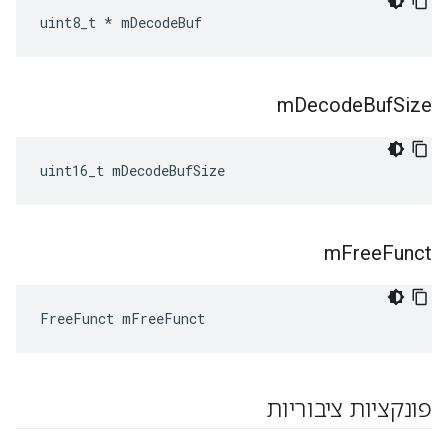
uint8_t * mDecodeBuf
m
Decode
Buf
Size
uint16_t mDecodeBufSize
m
Free
Funct
FreeFunct mFreeFunct
פונקציות ציבוריות