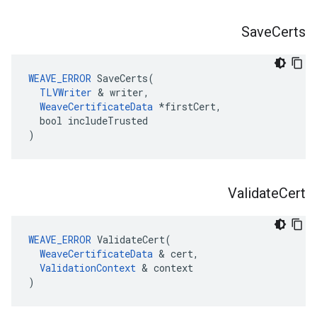
Save
Certs
WEAVE_ERROR
 SaveCerts(

TLVWriter
 & writer,

WeaveCertificateData
 *firstCert,

  bool includeTrusted

)
Validate
Cert
WEAVE_ERROR
 ValidateCert(

WeaveCertificateData
 & cert,

ValidationContext
 & context

)