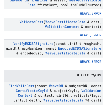
Save
Certs
(
TLVWriter
& writer
,
Weave
Certificate
Data
*first
Cert
,
bool include
Trusted)
WEAVE_ERROR
Validate
Cert
(
Weave
Certificate
Data
& cert
,
Validation
Context
& context)
WEAVE_ERROR
Verify
ECDSASignature
(const uint8
_
t *msg
Hash
,
uint8
_
t msg
Hash
Len
,
const
Encoded
ECDSASignature
& encoded
Sig
,
Weave
Certificate
Data
& cert)
WEAVE_ERROR
פונקציות מוגנות
Find
Valid
Cert
(const
Weave
DN
& subject
DN
,
const
Certificate
Key
Id
& subject
Key
Id
,
Validation
Context
& context
,
uint16
_
t validate
Flags
,
uint8
_
t depth
,
Weave
Certificate
Data
*& cert)