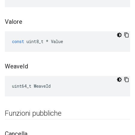
Valore
const
uint8_t
*
Value
Weave
Id
uint64_t WeaveId
Funzioni pubbliche
Cancella