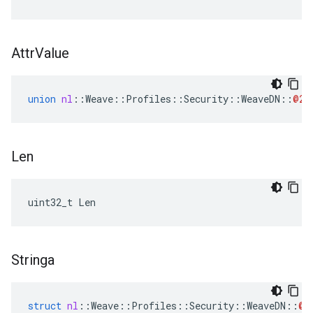
Attr
Value
union
nl
::
Weave
::
Profiles
::
Security
::
WeaveDN
::
@24
Len
uint32_t Len
Stringa
struct
nl
::
Weave
::
Profiles
::
Security
::
WeaveDN
::
@2