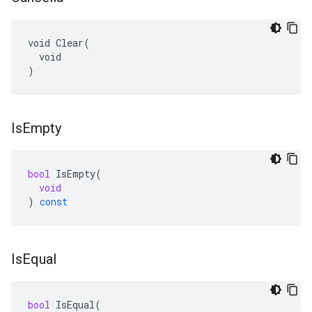
void Clear(

  void

)
Is
Empty
bool
IsEmpty
(
void
)
const
Is
Equal
bool
IsEqual
(