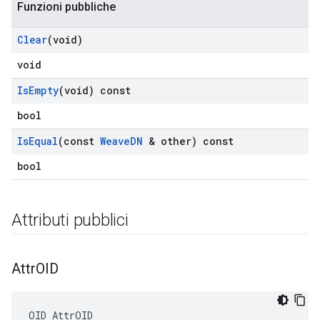
Funzioni pubbliche
Clear
(void)
void
Is
Empty
(void) const
bool
Is
Equal
(const
Weave
DN
& other) const
bool
Attributi pubblici
Attr
OID
OID AttrOID