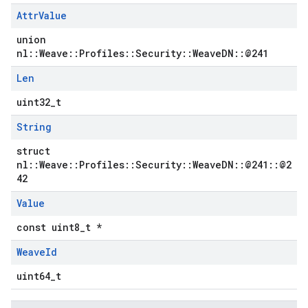
Attr
Value
union
nl::Weave::Profiles::Security::WeaveDN::@241
Len
uint32_t
String
struct
nl::Weave::Profiles::Security::WeaveDN::@241::@2
42
Value
const uint8_t *
Weave
Id
uint64_t