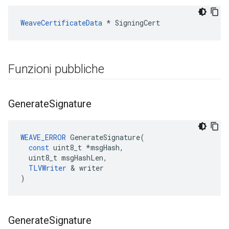
WeaveCertificateData
 * SigningCert
Funzioni pubbliche
Generate
Signature
WEAVE_ERROR
GenerateSignature
(
const
uint8_t
*
msgHash
,
uint8_t
msgHashLen
,
TLVWriter
&
writer
)
Generate
Signature