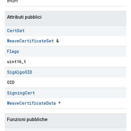
enum
Attributi pubblici
Cert
Set
WeaveCertificateSet
&
Flags
uint16_t
Sig
Algo
OID
OID
Signing
Cert
WeaveCertificateData
*
Funzioni pubbliche