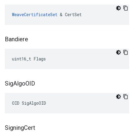
WeaveCertificateSet
 & CertSet
Bandiere
uint16_t Flags
Sig
Algo
OID
OID SigAlgoOID
Signing
Cert