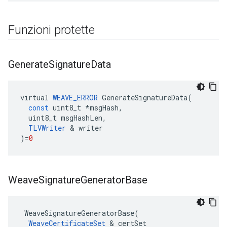
Funzioni protette
Generate
Signature
Data
virtual
WEAVE_ERROR
GenerateSignatureData
(
const
uint8_t
*
msgHash
,
uint8_t
msgHashLen
,
TLVWriter
&
writer
)
=
0
Weave
Signature
Generator
Base
 WeaveSignatureGeneratorBase(

WeaveCertificateSet
 & certSet
