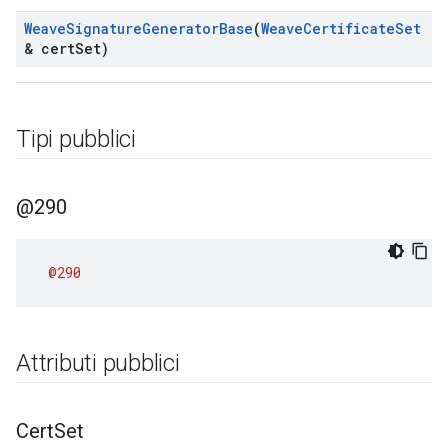
Weave
Signature
Generator
Base
(
Weave
Certificate
Set
& cert
Set)
Tipi pubblici
@290
@290
Attributi pubblici
Cert
Set