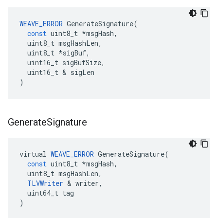
WEAVE_ERROR
GenerateSignature
(
const
uint8_t
*
msgHash
,
uint8_t
msgHashLen
,
uint8_t
*
sigBuf
,
uint16_t
sigBufSize
,
uint16_t
&
sigLen
)
Generate
Signature
virtual
WEAVE_ERROR
GenerateSignature
(
const
uint8_t
*
msgHash
,
uint8_t
msgHashLen
,
TLVWriter
&
writer
,
uint64_t
tag
)