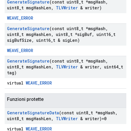
Generate
Signature
(const uint8
_
t *msg
Hash
,
uint8
_
t msg
Hash
Len
,
TLVWriter
& writer)
WEAVE_ERROR
Generate
Signature
(const uint8
_
t *msg
Hash
,
uint8
_
t msg
Hash
Len
,
uint8
_
t *sig
Buf
,
uint16
_
t
sig
Buf
Size
,
uint16
_
t & sig
Len)
WEAVE_ERROR
Generate
Signature
(const uint8
_
t *msg
Hash
,
uint8
_
t msg
Hash
Len
,
TLVWriter
& writer
,
uint64
_
t
tag)
virtual
WEAVE_ERROR
Funzioni protette
Generate
Signature
Data
(const uint8
_
t *msg
Hash
,
uint8
_
t msg
Hash
Len
,
TLVWriter
& writer)=0
virtual
WEAVE_ERROR