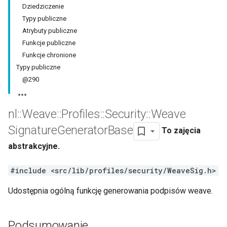
Dziedziczenie
Typy publiczne
Atrybuty publiczne
Funkcje publiczne
Funkcje chronione
Typy publiczne
@290
nl
::
Weave
::
Profiles
::
Security
::
Weave
Signature
Generator
Base
To zajęcia
abstrakcyjne.
#include <src/lib/profiles/security/WeaveSig.h>
Udostępnia ogólną funkcję generowania podpisów weave.
Podsumowanie