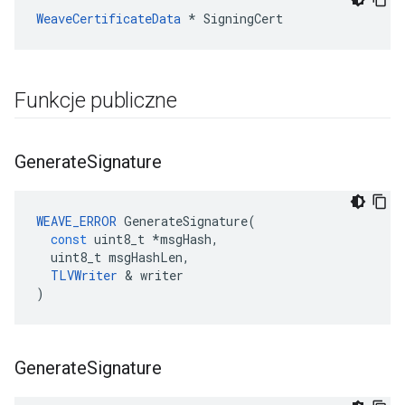
WeaveCertificateData
 * SigningCert
Funkcje publiczne
Generate
Signature
WEAVE_ERROR
GenerateSignature
(
const
uint8_t
*
msgHash
,
uint8_t
msgHashLen
,
TLVWriter
&
writer
)
Generate
Signature