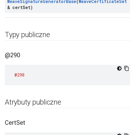
Weave
Signature
Generator
Base
(
Weave
Certificate
Set
& cert
Set)
Typy publiczne
@290
@290
Atrybuty publiczne
Cert
Set