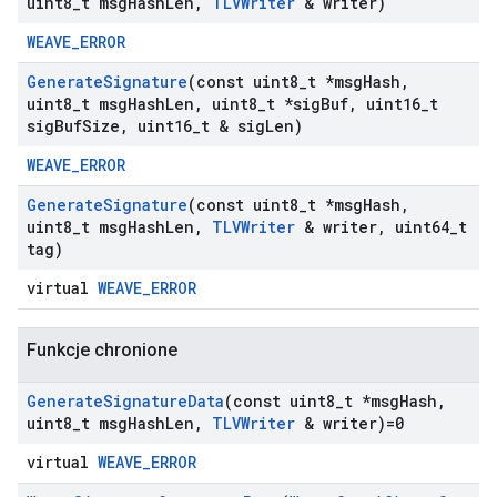
uint8
_
t msg
Hash
Len
,
TLVWriter
& writer)
WEAVE_ERROR
Generate
Signature
(const uint8
_
t *msg
Hash
,
uint8
_
t msg
Hash
Len
,
uint8
_
t *sig
Buf
,
uint16
_
t
sig
Buf
Size
,
uint16
_
t & sig
Len)
WEAVE_ERROR
Generate
Signature
(const uint8
_
t *msg
Hash
,
uint8
_
t msg
Hash
Len
,
TLVWriter
& writer
,
uint64
_
t
tag)
virtual
WEAVE_ERROR
Funkcje chronione
Generate
Signature
Data
(const uint8
_
t *msg
Hash
,
uint8
_
t msg
Hash
Len
,
TLVWriter
& writer)=0
virtual
WEAVE_ERROR