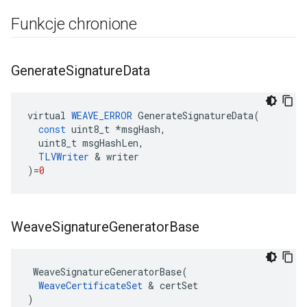
Funkcje chronione
Generate
Signature
Data
virtual
WEAVE_ERROR
GenerateSignatureData
(
const
uint8_t
*
msgHash
,
uint8_t
msgHashLen
,
TLVWriter
&
writer
)
=
0
Weave
Signature
Generator
Base
 WeaveSignatureGeneratorBase(

WeaveCertificateSet
 & certSet

)