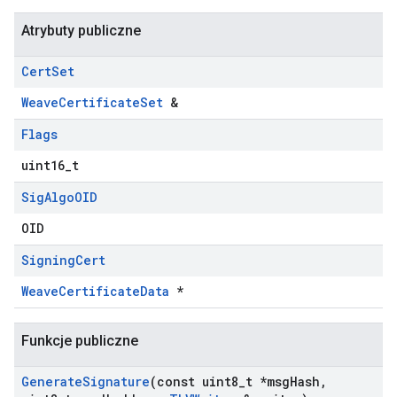
Atrybuty publiczne
Cert
Set
WeaveCertificateSet
&
Flags
uint16_t
Sig
Algo
OID
OID
Signing
Cert
WeaveCertificateData
*
Funkcje publiczne
Generate
Signature
(const uint8
_
t *msg
Hash
,