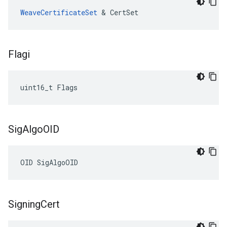
WeaveCertificateSet
 & CertSet
Flagi
uint16_t Flags
Sig
Algo
OID
OID SigAlgoOID
Signing
Cert