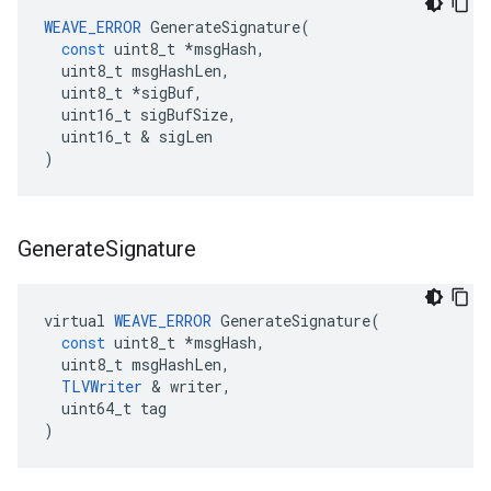
WEAVE_ERROR
GenerateSignature
(
const
uint8_t
*
msgHash
,
uint8_t
msgHashLen
,
uint8_t
*
sigBuf
,
uint16_t
sigBufSize
,
uint16_t
&
sigLen
)
Generate
Signature
virtual
WEAVE_ERROR
GenerateSignature
(
const
uint8_t
*
msgHash
,
uint8_t
msgHashLen
,
TLVWriter
&
writer
,
uint64_t
tag
)