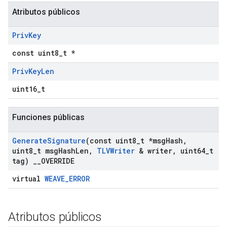
Atributos públicos
Priv
Key
const uint8_t *
Priv
Key
Len
uint16_t
Funciones públicas
Generate
Signature
(const uint8
_
t *msg
Hash
,
uint8
_
t msg
Hash
Len
,
TLVWriter
& writer
,
uint64
_
t
tag)
_
_
OVERRIDE
virtual
WEAVE_ERROR
Atributos públicos