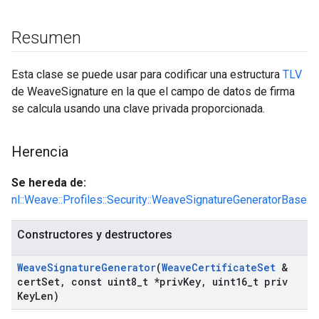
Resumen
Esta clase se puede usar para codificar una estructura
TLV
de WeaveSignature en la que el campo de datos de firma
se calcula usando una clave privada proporcionada.
Herencia
Se hereda de:
nl::Weave::Profiles::Security::WeaveSignatureGeneratorBase
Constructores y destructores
Weave
Signature
Generator
(
Weave
Certificate
Set
&
cert
Set
,
const uint8
_
t *priv
Key
,
uint16
_
t priv
Key
Len)