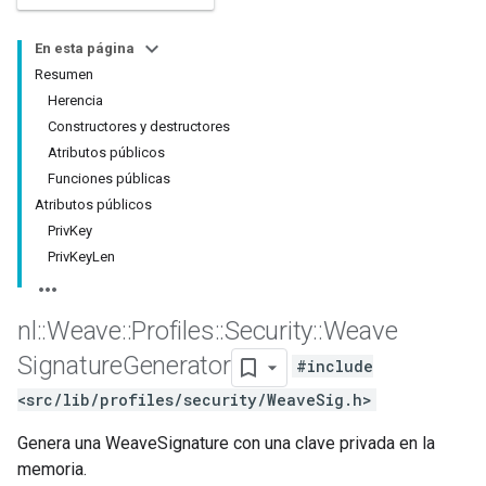
En esta página
Resumen
Herencia
Constructores y destructores
Atributos públicos
Funciones públicas
Atributos públicos
PrivKey
PrivKeyLen
nl
::
Weave
::
Profiles
::
Security
::
Weave
Signature
Generator
#include
<src/lib/profiles/security/WeaveSig.h>
Genera una WeaveSignature con una clave privada en la
memoria.