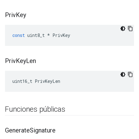
Priv
Key
const
uint8_t
*
PrivKey
Priv
Key
Len
uint16_t PrivKeyLen
Funciones públicas
Generate
Signature