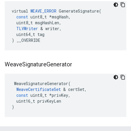
virtual
WEAVE_ERROR
GenerateSignature
(
const
uint8_t
*
msgHash
,
uint8_t
msgHashLen
,
TLVWriter
&
writer
,
uint64_t
tag
)
__OVERRIDE
Weave
Signature
Generator
WeaveSignatureGenerator
(
WeaveCertificateSet
&
certSet
,
const
uint8_t
*
privKey
,
uint16_t
privKeyLen
)