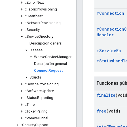
::
Echo
_
Next
::
Fabric
Provisioning
m
Connection
::
Heartbeat
::
Network
Provisioning
m
Connection
C
::
Security
Handler
::
Service
Directory
Descripción general
Classes
m
Service
Ep
Weave
Service
Manager
m
Status
Handl
Descripción general
Connect
Request
Structs
Funciones púb
::
Service
Provisioning
::
Software
Update
finalize
(voi
::
Status
Reporting
::
Time
free
(void)
::
Token
Pairing
::
Weave
Tunnel
::
Security
Support
init
(
Weave
Se