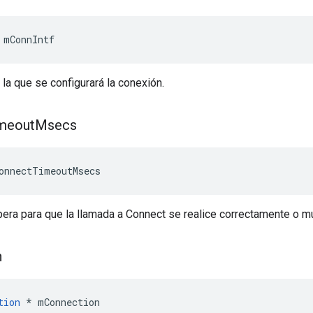
 mConnIntf
 la que se configurará la conexión.
meout
Msecs
onnectTimeoutMsecs
era para que la llamada a Connect se realice correctamente o mu
n
tion
 * mConnection