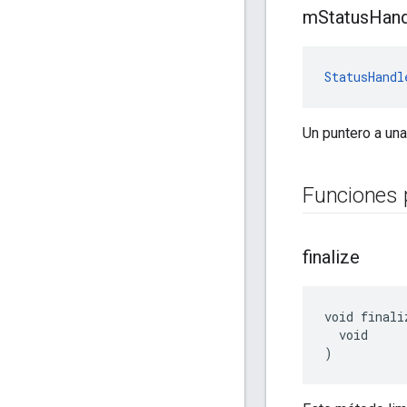
m
Status
Hand
StatusHandl
Un puntero a una
Funciones 
finalize
void finaliz
  void

)