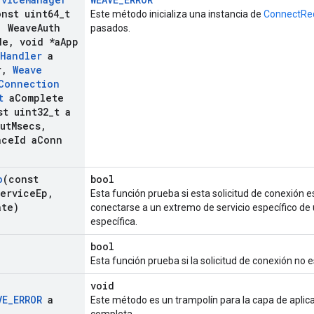
nst uint64
_
t
Este método inicializa una instancia de
ConnectRe
,
Weave
Auth
pasados.
de
,
void *a
App
Handler
a
r
,
Weave
Connection
t
a
Complete
t uint32
_
t a
ut
Msecs
,
ace
Id a
Conn
o
(const
bool
ervice
Ep
,
Esta función prueba si esta solicitud de conexión 
ate)
conectarse a un extremo de servicio específico de 
específica.
bool
Esta función prueba si la solicitud de conexión no
void
VE
_
ERROR
a
Este método es un trampolín para la capa de aplic