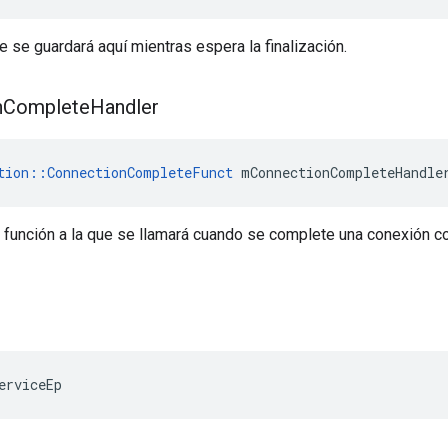
 se guardará aquí mientras espera la finalización.
n
Complete
Handler
tion::ConnectionCompleteFunct
 mConnectionCompleteHandle
 función a la que se llamará cuando se complete una conexión co
erviceEp