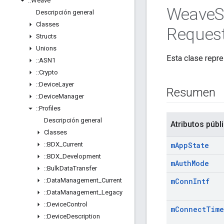
::
Weave
Weave
S
Descripción general
Classes
Reques
Structs
Unions
Esta clase repre
::
ASN1
::
Crypto
::
Device
Layer
Resumen
::
Device
Manager
::
Profiles
Descripción general
Atributos públ
Classes
::
BDX
_
Current
m
App
State
::
BDX
_
Development
m
Auth
Mode
::
Bulk
Data
Transfer
::
Data
Management
_
Current
m
Conn
Intf
::
Data
Management
_
Legacy
::
Device
Control
m
Connect
Time
::
Device
Description