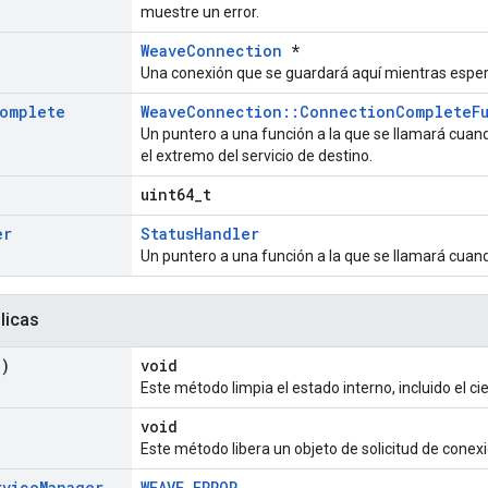
muestre un error.
WeaveConnection
*
Una conexión que se guardará aquí mientras espera 
omplete
WeaveConnection::ConnectionCompleteF
Un puntero a una función a la que se llamará cua
el extremo del servicio de destino.
uint64_t
er
StatusHandler
Un puntero a una función a la que se llamará cuan
licas
d)
void
Este método limpia el estado interno, incluido el ci
void
Este método libera un objeto de solicitud de conexi
rvice
Manager
WEAVE_ERROR