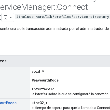
ervice
Manager
::
Connect
t
#include <src/lib/profiles/service-directory
senta una sola transacción administrada por el administrador de 
icos
void *
WeaveAuthMode
InterfaceId
la interfaz sobre la que se configurará la conexión.
out
Msecs
uint32_t
el tiempo de espera para que la llamada a Connect