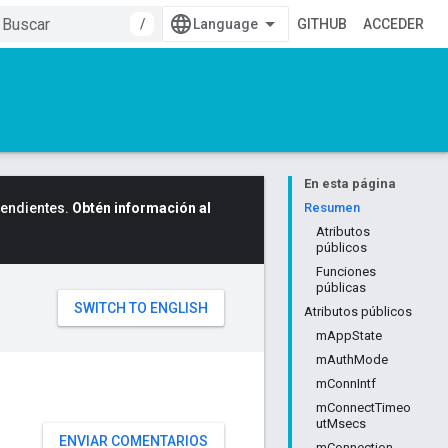
/
GITHUB
ACCEDER
En esta página
cendientes.
Obtén información al
Resumen
Atributos
públicos
Funciones
públicas
Atributos públicos
mAppState
mAuthMode
mConnIntf
mConnectTimeo
utMsecs
ENVIAR COMENTARIOS
mConnection