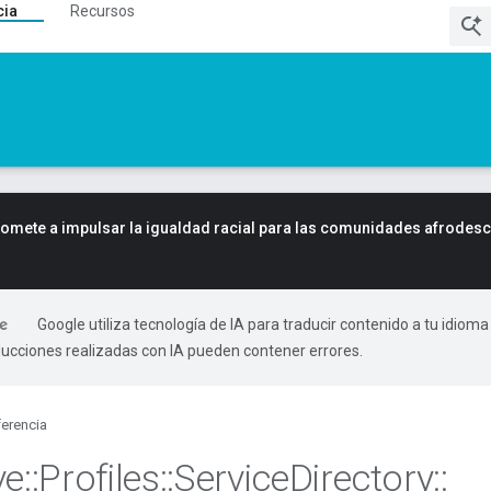
cia
Recursos
mete a impulsar la igualdad racial para las comunidades afrodes
Google utiliza tecnología de IA para traducir contenido a tu idioma
ducciones realizadas con IA pueden contener errores.
erencia
ve
::
Profiles
::
Service
Directory
::