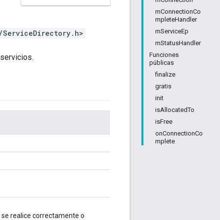
mConnectionCo
mpleteHandler
mServiceEp
/ServiceDirectory.h>
mStatusHandler
Funciones
servicios.
públicas
finalize
gratis
init
isAllocatedTo
isFree
onConnectionCo
mplete
 se realice correctamente o