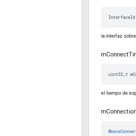
InterfaceId
la interfaz sobre
m
Connect
Ti
uint32_t mC
el tiempo de esp
m
Connectio
WeaveConnec