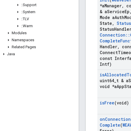
::
Support
*a
Manager
,
co
& a
Service
Ep
::
System
Mode a
Auth
Mo
::
TLV
State
,
Status
::
Warm
Status
Handle
Modules
Connection
::
Namespaces
Complete
Func
Handler
,
cons
Related Pages
Connect
Timeo
Java
const Interf
Intf)
is
Allocated
T
uint64
_
t & a
S
void *a
App
St
is
Free
(void)
on
Connection
Complete
(
WEA
Error)