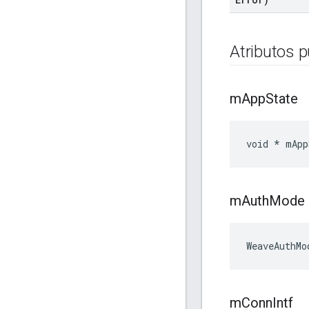
Atributos p
m
App
State
void * mApp
m
Auth
Mode
WeaveAuthMo
m
Conn
Intf