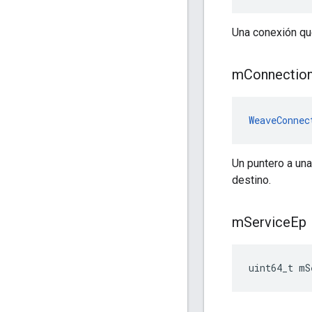
Una conexión que
m
Connectio
WeaveConnec
Un puntero a una
destino.
m
Service
Ep
uint64_t mS