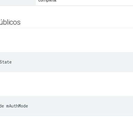
completa.
úblicos
State
de mAuthMode