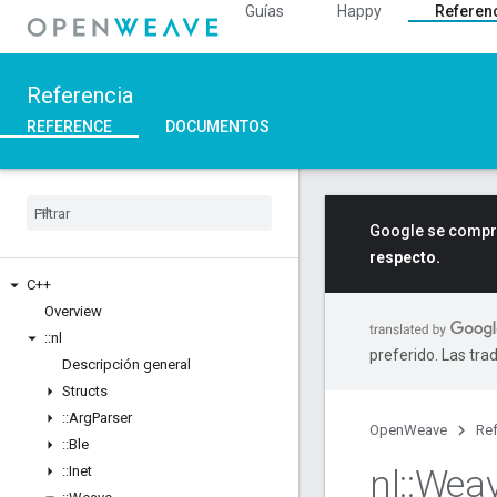
Guías
Happy
Referen
Referencia
REFERENCE
DOCUMENTOS
Google se compro
respecto.
C++
Overview
::
nl
preferido. Las tra
Descripción general
Structs
::
Arg
Parser
OpenWeave
Ref
::
Ble
nl
::
Wea
::
Inet