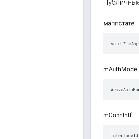
Публичны
маппстате
void * mApp
m
Auth
Mode
WeaveAuthMo
m
Conn
Intf
InterfaceId