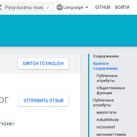
/
GITHUB
ВОЙТИ
Содержание
Краткое
содержание
Публичные
атрибуты
Общественные
функции
ог
Публичные
ОТПРАВИТЬ ОТЗЫВ
атрибуты
маппстате
mAuthMode
rvice-
mConnIntf
мконнекттимеа