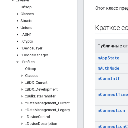
::
Weave
Обзор
Этот класс пр
Classes
Structs
Краткое с
Unions
::
ASN1
::
Crypto
Публичные а
::
Device
Layer
::
Device
Manager
m
App
State
::
Profiles
m
Auth
Mode
Обзор
Classes
m
Conn
Intf
::
BDX
_
Current
::
BDX
_
Development
m
Connect
Time
::
Bulk
Data
Transfer
::
Data
Management
_
Current
::
Data
Management
_
Legacy
m
Connection
::
Device
Control
::
Device
Description
m
Connection
C