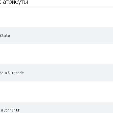
е атрибуты
State
de mAuthMode
 mConnIntf