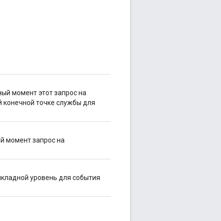
ный момент этот запрос на
 конечной точке службы для
ый момент запрос на
икладной уровень для события