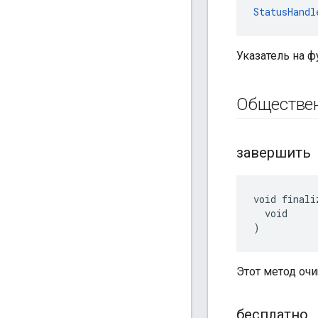
StatusHandl
Указатель на ф
Обществе
завершить
void finaliz
  void

)
Этот метод оч
бесплатно