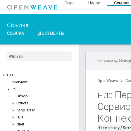
Гиды
Happy
Ссылка
Ссылка
ССЫЛКА
ДОКУМЕНТЫ
C++
OpenWeave
Сс
Overview
::
nl
нл
::
Пер
Обзор
Сервис
Structs
::
Arg
Parser
Коннек
::
Ble
::
Inet
directory/Ser