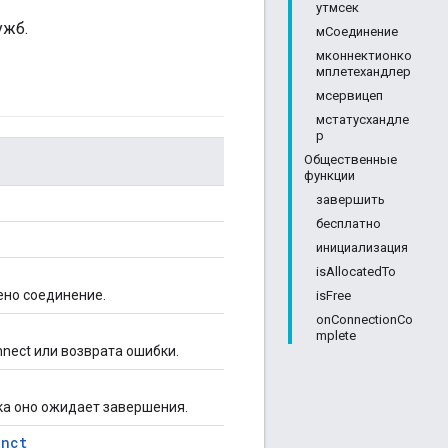
утмсек
ужб.
мСоединение
мконнектионко
мплетехандлер
мсервицеп
мстатусхандле
р
Общественные
функции
завершить
бесплатно
инициализация
isAllocatedTo
ено соединение.
isFree
onConnectionCo
mplete
nect или возврата ошибки.
ка оно ожидает завершения.
unct