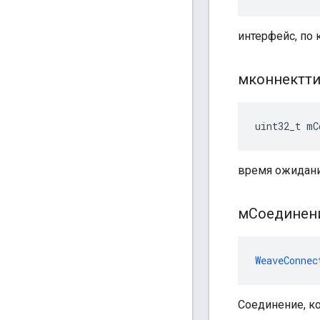
интерфейс, по
мконнектт
uint32_t mC
время ожидани
мСоединен
WeaveConnec
Соединение, ко