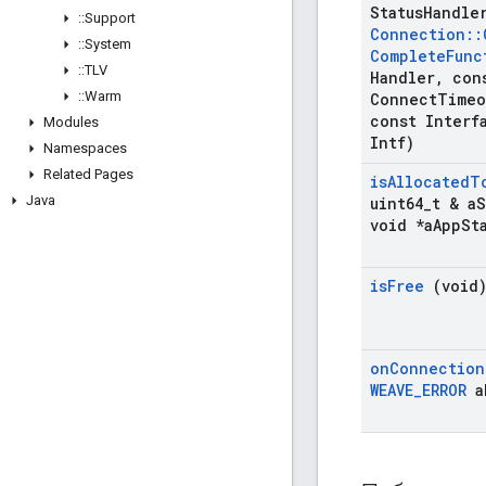
Status
Handle
::
Support
Connection
::
::
System
Complete
Func
::
TLV
Handler
,
cons
::
Warm
Connect
Timeo
const Interf
Modules
Intf)
Namespaces
Related Pages
is
Allocated
T
Java
uint64
_
t & a
S
void *a
App
St
is
Free
(void
on
Connection
WEAVE
_
ERROR
a