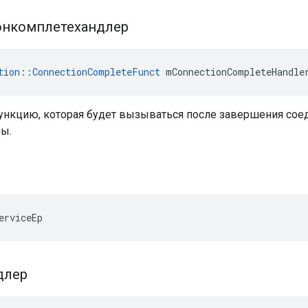
онкомплетехандлер
tion::ConnectionCompleteFunct
 mConnectionCompleteHandle
функцию, которая будет вызываться после завершения сое
ы.
erviceEp
длер