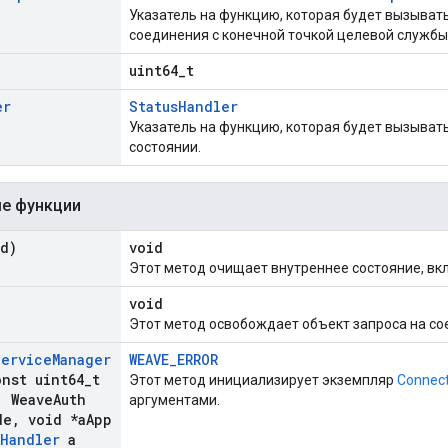
Указатель на функцию, которая будет вызыват
соединения с конечной точкой целевой службы
uint64_t
er
StatusHandler
Указатель на функцию, которая будет вызывать
состоянии.
е функции
d)
void
Этот метод очищает внутреннее состояние, вк
void
Этот метод освобождает объект запроса на сое
Service
Manager
WEAVE_ERROR
nst uint64
_
t
Этот метод инициализирует экземпляр
Connec
,
Weave
Auth
аргументами.
de
,
void *a
App
Handler
a