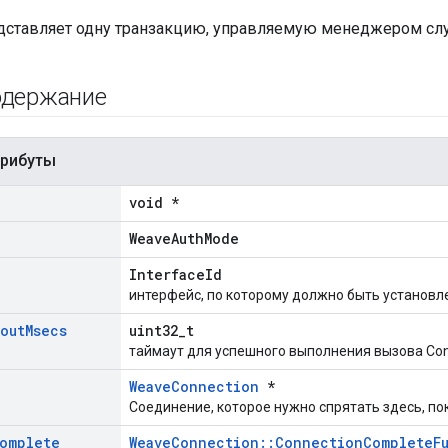
едставляет одну транзакцию, управляемую менеджером сл
одержание
трибуты
void *
WeaveAuthMode
InterfaceId
интерфейс, по которому должно быть установл
out
Msecs
uint32_t
таймаут для успешного выполнения вызова Con
WeaveConnection
*
Соединение, которое нужно спрятать здесь, по
omplete
WeaveConnection::ConnectionCompleteF