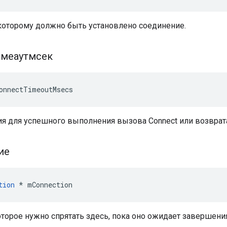
 которому должно быть установлено соединение.
имеаутмсек
onnectTimeoutMsecs
я для успешного выполнения вызова Connect или возврат
ие
tion
 * mConnection
торое нужно спрятать здесь, пока оно ожидает завершения