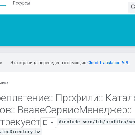
Ресурсы
Эта страница переведена с помощью
Cloud Translation API
.
ылка
еплетение
::
Профили
::
Катал
ов
::
ВеавеСервисМенеджер
::
трекуест
#include <src/lib/profiles/se
viceDirectory.h>