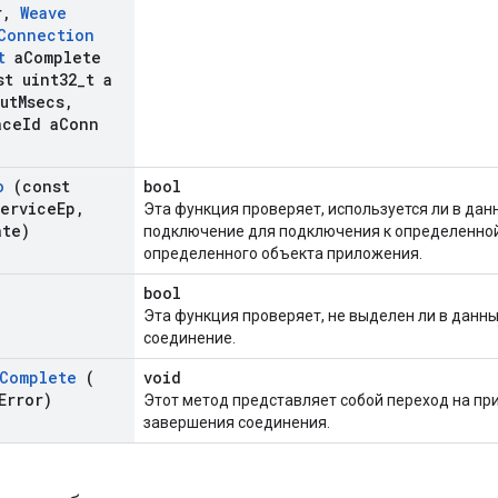
r
,
Weave
Connection
t
a
Complete
t uint32
_
t a
ut
Msecs
,
ace
Id a
Conn
o
(const
bool
ervice
Ep
,
Эта функция проверяет, используется ли в дан
ate)
подключение для подключения к определенной
определенного объекта приложения.
)
bool
Эта функция проверяет, не выделен ли в данн
соединение.
Complete
(
void
Error)
Этот метод представляет собой переход на пр
завершения соединения.