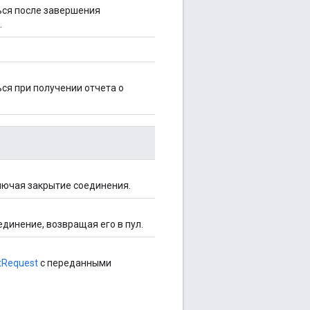
ься после завершения
.
ся при получении отчета о
лючая закрытие соединения.
динение, возвращая его в пул.
tRequest
с переданными