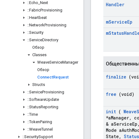
::
Echo
_
Next
Handler
::
Fabric
Provisioning
::
Heartbeat
m
Service
Ep
::
Network
Provisioning
::
Security
m
Status
Handl
::
Service
Directory
Обзор
Classes
Weave
Service
Manager
Общественны
Обзор
finalize
(voi
Connect
Request
Structs
::
Service
Provisioning
free
(void)
::
Software
Update
::
Status
Reporting
init
(
Weave
::
Time
*a
Manager
,
co
::
Token
Pairing
& a
Service
Ep
::
Weave
Tunnel
Mode a
Auth
Mo
State
,
Status
::
Security
Support