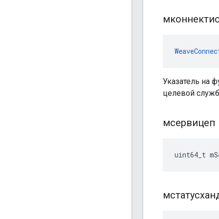
мконнекти
WeaveConnec
Указатель на 
целевой служб
мсервицеп
uint64_t mS
мстатусхан