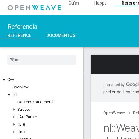
Guías
Happy
Referen
Referencia
REFERENCE
DOCUMENTOS
C++
Overview
preferido. Las tra
::
nl
Descripción general
Structs
OpenWeave
Ref
::
Arg
Parser
nl
::
Wea
::
Ble
::
Inet