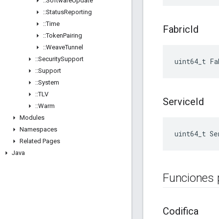
::
Software
Update
::
Status
Reporting
::
Time
Fabric
Id
::
Token
Pairing
::
Weave
Tunnel
::
Security
Support
uint64_t Fa
::
Support
::
System
::
TLV
Service
Id
::
Warm
Modules
Namespaces
uint64_t Se
Related Pages
Java
Funciones 
Codifica