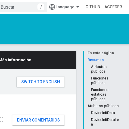
/
GITHUB
ACCEDER
En esta página
Más información
Resumen
Atributos
públicos
Funciones
públicas
Funciones
estáticas
públicas
Atributos públicos
DeviceInitData
::
DeviceInitDataLe
ENVIAR COMENTARIOS
n