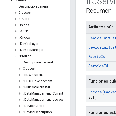
IFJServ
::
Weave
Descripción general
Resumen
Classes
Structs
Unions
Atributos públ
::
ASN1
::
Crypto
Device
Init
Da
::
Device
Layer
Device
Init
Da
::
Device
Manager
::
Profiles
Fabric
Id
Descripción general
Service
Id
Classes
::
BDX
_
Current
Funciones púb
::
BDX
_
Development
::
Bulk
Data
Transfer
Encode
(
Packe
::
Data
Management
_
Current
Buf)
::
Data
Management
_
Legacy
::
Device
Control
::
Device
Description
Funciones est