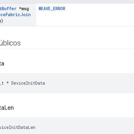
t
Buffer
*msg
WEAVE_ERROR
ice
Fabric
Join
g)
úblicos
ta
_t
*
DeviceInitData
ta
Len
viceInitDataLen