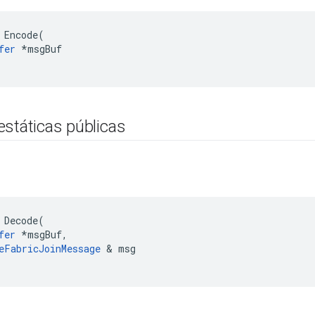
 Encode(

fer
 *msgBuf

estáticas públicas
 Decode(

fer
 *msgBuf,

eFabricJoinMessage
 & msg
