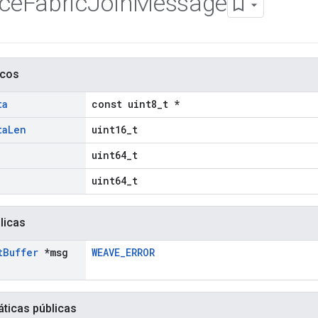
ice
Fabric
Join
Message
icos
ta
const uint8_t *
ta
Len
uint16_t
uint64_t
uint64_t
licas
t
Buffer
*msg
WEAVE_ERROR
áticas públicas