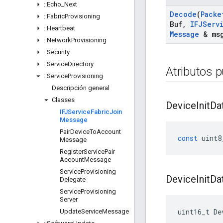
::
Echo
_
Next
Decode
(
Packe
::
Fabric
Provisioning
Buf
,
IFJServ
::
Heartbeat
Message
& ms
::
Network
Provisioning
::
Security
::
Service
Directory
Atributos p
::
Service
Provisioning
Descripción general
Classes
Device
Init
Da
IFJService
Fabric
Join
Message
Pair
Device
To
Account
const
uint8
Message
Register
Service
Pair
Account
Message
Service
Provisioning
Device
Init
Da
Delegate
Service
Provisioning
Server
uint16_t De
Update
Service
Message