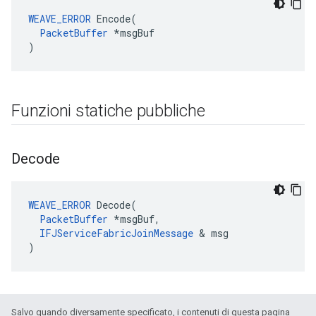
WEAVE_ERROR
 Encode(

PacketBuffer
 *msgBuf

)
Funzioni statiche pubbliche
Decode
WEAVE_ERROR
 Decode(

PacketBuffer
 *msgBuf,

IFJServiceFabricJoinMessage
 & msg

)
Salvo quando diversamente specificato, i contenuti di questa pagina