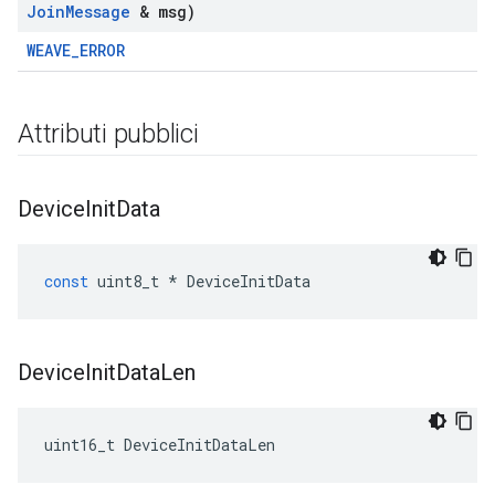
Join
Message
& msg)
WEAVE_ERROR
Attributi pubblici
Device
Init
Data
const
uint8_t
*
DeviceInitData
Device
Init
Data
Len
uint16_t DeviceInitDataLen