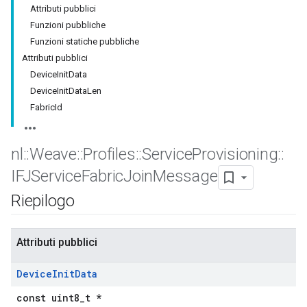
Attributi pubblici
Funzioni pubbliche
Funzioni statiche pubbliche
Attributi pubblici
DeviceInitData
DeviceInitDataLen
FabricId
nl
::
Weave
::
Profiles
::
Service
Provisioning
::
IFJService
Fabric
Join
Message
Riepilogo
Attributi pubblici
Device
Init
Data
const uint8_t *