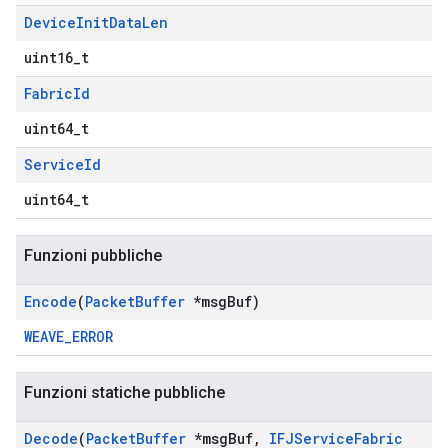
Device
Init
Data
Len
uint16_t
Fabric
Id
uint64_t
Service
Id
uint64_t
Funzioni pubbliche
Encode
(
Packet
Buffer
*msg
Buf)
WEAVE_ERROR
Funzioni statiche pubbliche
Decode
(
Packet
Buffer
*msg
Buf
,
IFJService
Fabric