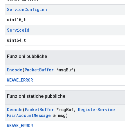
Service
Config
Len
uint16_t
Service
Id
uint64_t
Funzioni pubbliche
Encode
(
Packet
Buffer
*msg
Buf)
WEAVE_ERROR
Funzioni statiche pubbliche
Decode
(
Packet
Buffer
*msg
Buf
,
Register
Service
Pair
Account
Message
& msg)
WEAVE_ERROR