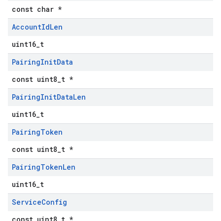
const char *
Account
Id
Len
uint16_t
Pairing
Init
Data
const uint8_t *
Pairing
Init
Data
Len
uint16_t
Pairing
Token
const uint8_t *
Pairing
Token
Len
uint16_t
Service
Config
const uint8_t *