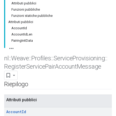
Attributi pubblici
Funzioni pubbliche
Funzioni statiche pubbliche
Attributi pubblici
AccountId
AccountIdLen
PairingInitData
nl
::
Weave
::
Profiles
::
Service
Provisioning
::
Register
Service
Pair
Account
Message
Riepilogo
Attributi pubblici
Account
Id