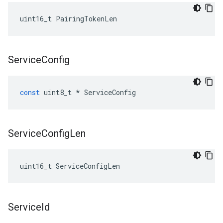
uint16_t PairingTokenLen
Service
Config
const
uint8_t
*
ServiceConfig
Service
Config
Len
uint16_t ServiceConfigLen
Service
Id