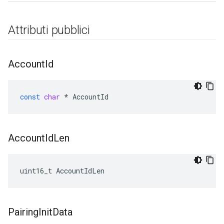
Attributi pubblici
Account
Id
const
char
*
AccountId
Account
Id
Len
uint16_t AccountIdLen
Pairing
Init
Data