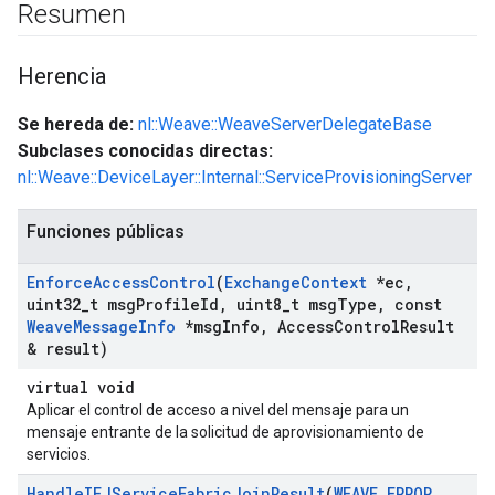
Resumen
Herencia
Se hereda de:
nl::Weave::WeaveServerDelegateBase
Subclases conocidas directas:
nl::Weave::DeviceLayer::Internal::ServiceProvisioningServer
Funciones públicas
Enforce
Access
Control
(
Exchange
Context
*ec
,
uint32
_
t msg
Profile
Id
,
uint8
_
t msg
Type
,
const
Weave
Message
Info
*msg
Info
,
Access
Control
Result
& result)
virtual void
Aplicar el control de acceso a nivel del mensaje para un
mensaje entrante de la solicitud de aprovisionamiento de
servicios.
Handle
IFJService
Fabric
Join
Result
(
WEAVE
_
ERROR