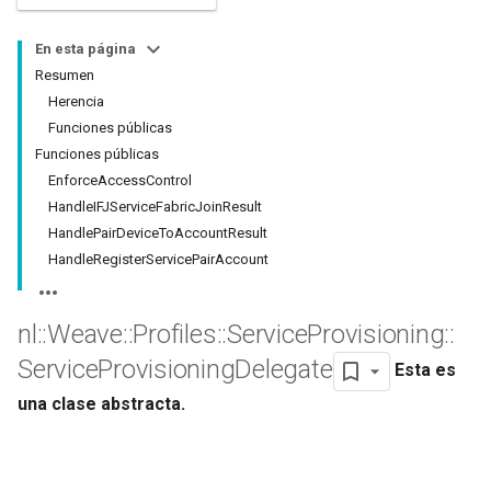
En esta página
Resumen
Herencia
Funciones públicas
Funciones públicas
EnforceAccessControl
HandleIFJServiceFabricJoinResult
HandlePairDeviceToAccountResult
HandleRegisterServicePairAccount
nl
::
Weave
::
Profiles
::
Service
Provisioning
::
Service
Provisioning
Delegate
Esta es
una clase abstracta.