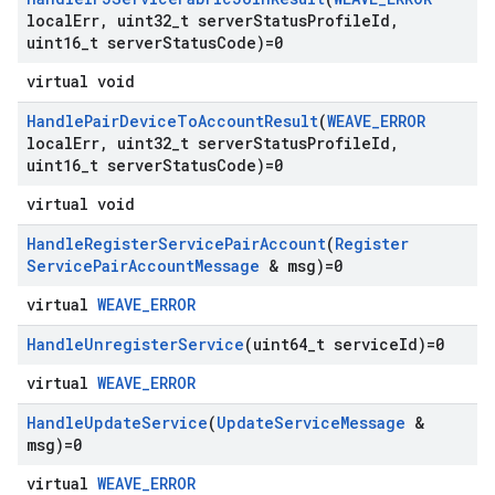
local
Err
,
uint32
_
t server
Status
Profile
Id
,
uint16
_
t server
Status
Code)=0
virtual void
Handle
Pair
Device
To
Account
Result
(
WEAVE
_
ERROR
local
Err
,
uint32
_
t server
Status
Profile
Id
,
uint16
_
t server
Status
Code)=0
virtual void
Handle
Register
Service
Pair
Account
(
Register
Service
Pair
Account
Message
& msg)=0
virtual
WEAVE_ERROR
Handle
Unregister
Service
(uint64
_
t service
Id)=0
virtual
WEAVE_ERROR
Handle
Update
Service
(
Update
Service
Message
&
msg)=0
virtual
WEAVE_ERROR