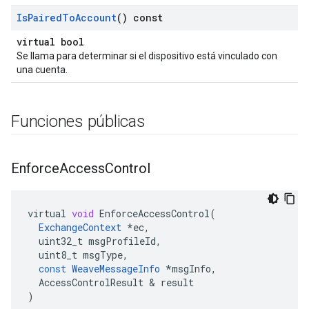
Is
Paired
To
Account
() const
virtual bool
Se llama para determinar si el dispositivo está vinculado con
una cuenta.
Funciones públicas
Enforce
Access
Control
virtual
void
EnforceAccessControl
(
ExchangeContext
*
ec
,
uint32_t
msgProfileId
,
uint8_t
msgType
,
const
WeaveMessageInfo
*
msgInfo
,
AccessControlResult
&
result
)