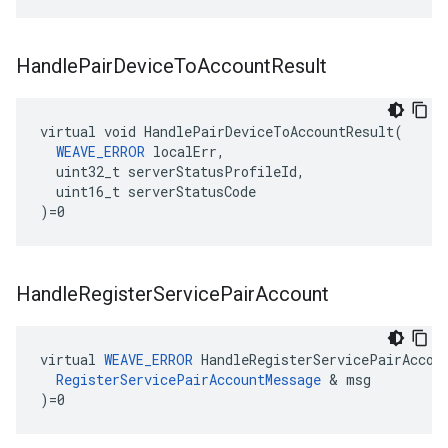
Handle
Pair
Device
To
Account
Result
virtual void HandlePairDeviceToAccountResult(

WEAVE_ERROR
 localErr,

  uint32_t serverStatusProfileId,

  uint16_t serverStatusCode

)=0
Handle
Register
Service
Pair
Account
virtual 
WEAVE_ERROR
 HandleRegisterServicePairAccoun
RegisterServicePairAccountMessage
 & msg

)=0