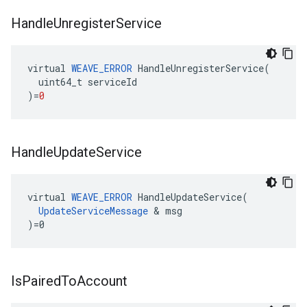
Handle
Unregister
Service
virtual
WEAVE_ERROR
HandleUnregisterService
(
uint64_t
serviceId
)
=
0
Handle
Update
Service
virtual 
WEAVE_ERROR
 HandleUpdateService(

UpdateServiceMessage
 & msg

)=0
Is
Paired
To
Account