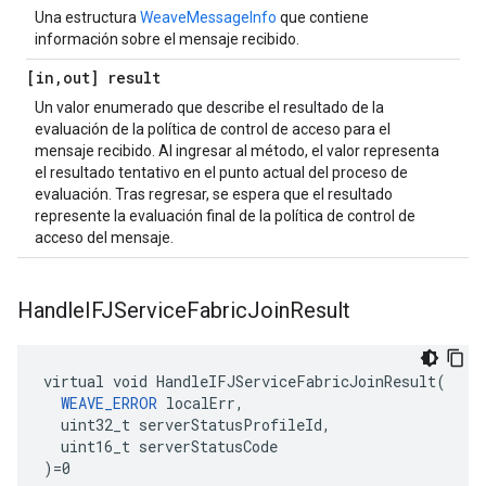
Una estructura
WeaveMessageInfo
que contiene
información sobre el mensaje recibido.
[in
,
out] result
Un valor enumerado que describe el resultado de la
evaluación de la política de control de acceso para el
mensaje recibido. Al ingresar al método, el valor representa
el resultado tentativo en el punto actual del proceso de
evaluación. Tras regresar, se espera que el resultado
represente la evaluación final de la política de control de
acceso del mensaje.
Handle
IFJService
Fabric
Join
Result
virtual void HandleIFJServiceFabricJoinResult(

WEAVE_ERROR
 localErr,

  uint32_t serverStatusProfileId,

  uint16_t serverStatusCode

)=0