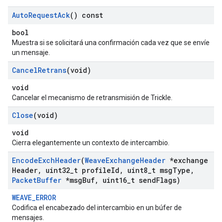
Auto
Request
Ack
() const
bool
Muestra si se solicitará una confirmación cada vez que se envíe
un mensaje.
Cancel
Retrans
(void)
void
Cancelar el mecanismo de retransmisión de Trickle.
Close
(void)
void
Cierra elegantemente un contexto de intercambio.
Encode
Exch
Header
(
Weave
Exchange
Header
*exchange
Header
,
uint32
_
t profile
Id
,
uint8
_
t msg
Type
,
Packet
Buffer
*msg
Buf
,
uint16
_
t send
Flags)
WEAVE_ERROR
Codifica el encabezado del intercambio en un búfer de
mensajes.