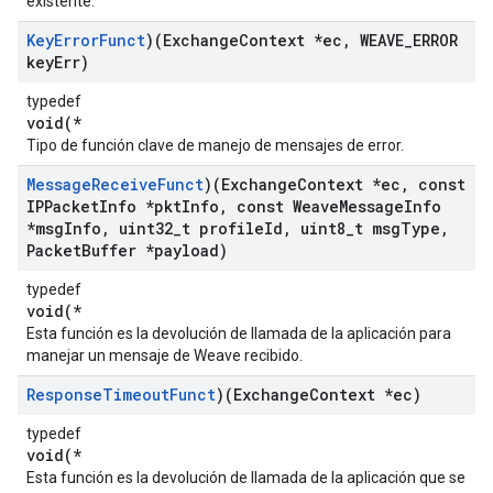
existente.
Key
Error
Funct
)(Exchange
Context *ec
,
WEAVE
_
ERROR
key
Err)
typedef
void(*
Tipo de función clave de manejo de mensajes de error.
Message
Receive
Funct
)(Exchange
Context *ec
,
const
IPPacket
Info *pkt
Info
,
const Weave
Message
Info
*msg
Info
,
uint32
_
t profile
Id
,
uint8
_
t msg
Type
,
Packet
Buffer *payload)
typedef
void(*
Esta función es la devolución de llamada de la aplicación para
manejar un mensaje de Weave recibido.
Response
Timeout
Funct
)(Exchange
Context *ec)
typedef
void(*
Esta función es la devolución de llamada de la aplicación que se