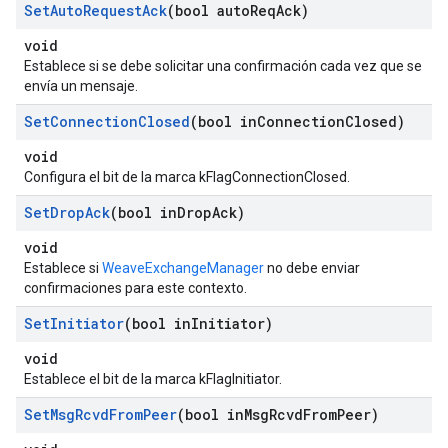
Set
Auto
Request
Ack
(bool auto
Req
Ack)
void
Establece si se debe solicitar una confirmación cada vez que se
envía un mensaje.
Set
Connection
Closed
(bool in
Connection
Closed)
void
Configura el bit de la marca kFlagConnectionClosed.
Set
Drop
Ack
(bool in
Drop
Ack)
void
Establece si
WeaveExchangeManager
no debe enviar
confirmaciones para este contexto.
Set
Initiator
(bool in
Initiator)
void
Establece el bit de la marca kFlagInitiator.
Set
Msg
Rcvd
From
Peer
(bool in
Msg
Rcvd
From
Peer)