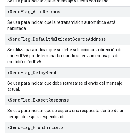
Se usa para indicar que el mensaje ya está codificado.
k
Send
Flag
_
Auto
Retrans
Se usa para indicar que la retransmisión automática está
habilitada.
k
Send
Flag
_
Default
Multicast
Source
Address
Se utiliza para indicar que se debe seleccionar la dirección de
origen IPv6 predeterminada cuando se envían mensajes de
multidifusión IPv6.
k
Send
Flag
_
Delay
Send
Se usa para indicar que debe retrasarse el envío del mensaje
actual.
k
Send
Flag
_
Expect
Response
Se usa para indicar que se espera una respuesta dentro de un
tiempo de espera especificado.
k
Send
Flag
_
From
Initiator