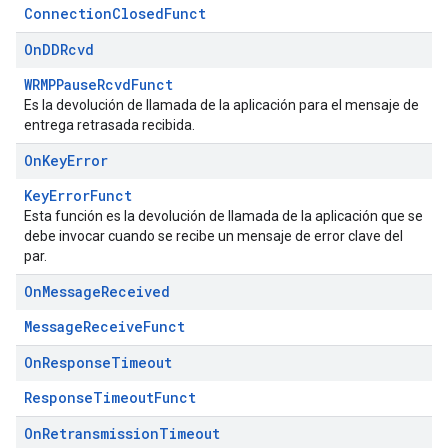
ConnectionClosedFunct
On
DDRcvd
WRMPPauseRcvdFunct
Es la devolución de llamada de la aplicación para el mensaje de
entrega retrasada recibida.
On
Key
Error
KeyErrorFunct
Esta función es la devolución de llamada de la aplicación que se
debe invocar cuando se recibe un mensaje de error clave del
par.
On
Message
Received
MessageReceiveFunct
On
Response
Timeout
ResponseTimeoutFunct
On
Retransmission
Timeout