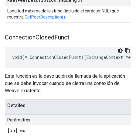
k
Get
Peer
Description
_
Max
Length
Longitud máxima de la string (incluido el carácter NUL) que
muestra
GetPeerDescription()
.
Connection
Closed
Funct
void(* ConnectionClosedFunct)(ExchangeContext *ec,
Esta función es la devolución de llamada de la aplicación
que se debe invocar cuando se cierra una conexión de
Weave existente.
Detalles
Parámetros
[in] ec