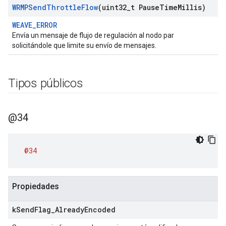
WRMPSend
Throttle
Flow
(uint32
_
t Pause
Time
Millis)
WEAVE_ERROR
Envía un mensaje de flujo de regulación al nodo par
solicitándole que limite su envío de mensajes.
Tipos públicos
@34
@34
Propiedades
k
Send
Flag
_
Already
Encoded