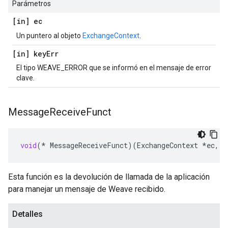
Parámetros
[in] ec
Un puntero al objeto
ExchangeContext
.
[in] key
Err
El tipo WEAVE_ERROR que se informó en el mensaje de error
clave.
Message
Receive
Funct
void
(
*
MessageReceiveFunct
)(
ExchangeContext
*
ec
,
c
Esta función es la devolución de llamada de la aplicación
para manejar un mensaje de Weave recibido.
Detalles