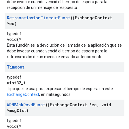
debe invocar cuando venció el tiempo de espera para la
recepción de un mensaje de respuesta.
Retransmission
Timeout
Funct
)(Exchange
Context
*ec)
typedef
void(*
Esta función es la devolución de llamada de la aplicación que se
debe invocar cuando venció el tiempo de espera para la
retransmisión de un mensaje enviado anteriormente.
Timeout
typedef
uint32_t
Tipo que se usa para expresar el tiempo de espera en este
ExchangeContext
, en milisegundos.
WRMPAck
Rcvd
Funct
)(Exchange
Context *ec
,
void
*msg
Ctxt)
typedef
void(*