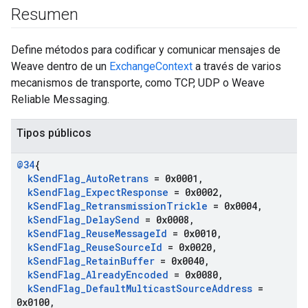
Resumen
Define métodos para codificar y comunicar mensajes de
Weave dentro de un
ExchangeContext
a través de varios
mecanismos de transporte, como TCP, UDP o Weave
Reliable Messaging.
Tipos públicos
@34
{
k
Send
Flag
_
Auto
Retrans
= 0x0001
,
k
Send
Flag
_
Expect
Response
= 0x0002
,
k
Send
Flag
_
Retransmission
Trickle
= 0x0004
,
k
Send
Flag
_
Delay
Send
= 0x0008
,
k
Send
Flag
_
Reuse
Message
Id
= 0x0010
,
k
Send
Flag
_
Reuse
Source
Id
= 0x0020
,
k
Send
Flag
_
Retain
Buffer
= 0x0040
,
k
Send
Flag
_
Already
Encoded
= 0x0080
,
k
Send
Flag
_
Default
Multicast
Source
Address
=
0x0100
,