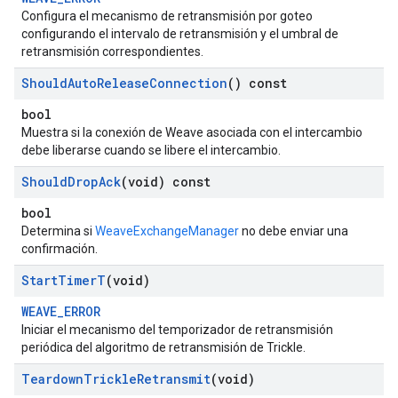
Configura el mecanismo de retransmisión por goteo
configurando el intervalo de retransmisión y el umbral de
retransmisión correspondientes.
Should
Auto
Release
Connection
() const
bool
Muestra si la conexión de Weave asociada con el intercambio
debe liberarse cuando se libere el intercambio.
Should
Drop
Ack
(void) const
bool
Determina si
WeaveExchangeManager
no debe enviar una
confirmación.
Start
Timer
T
(void)
WEAVE_ERROR
Iniciar el mecanismo del temporizador de retransmisión
periódica del algoritmo de retransmisión de Trickle.
Teardown
Trickle
Retransmit
(void)