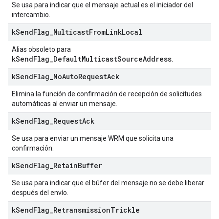
Se usa para indicar que el mensaje actual es el iniciador del
intercambio.
k
Send
Flag
_
Multicast
From
Link
Local
Alias obsoleto para
kSendFlag_DefaultMulticastSourceAddress
.
k
Send
Flag
_
No
Auto
Request
Ack
Elimina la función de confirmación de recepción de solicitudes
automáticas al enviar un mensaje.
k
Send
Flag
_
Request
Ack
Se usa para enviar un mensaje WRM que solicita una
confirmación.
k
Send
Flag
_
Retain
Buffer
Se usa para indicar que el búfer del mensaje no se debe liberar
después del envío.
k
Send
Flag
_
Retransmission
Trickle