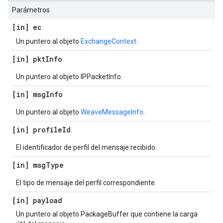
Parámetros
[in] ec
Un puntero al objeto
ExchangeContext
.
[in] pkt
Info
Un puntero al objeto IPPacketInfo.
[in] msg
Info
Un puntero al objeto
WeaveMessageInfo
.
[in] profile
Id
El identificador de perfil del mensaje recibido.
[in] msg
Type
El tipo de mensaje del perfil correspondiente.
[in] payload
Un puntero al objeto PackageBuffer que contiene la carga