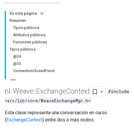
En esta página
Resumen
Tipos públicos
Atributos públicos
Funciones públicas
Tipos públicos
@34
@35
ConnectionClosedFunct
nl
::
Weave
::
Exchange
Context
#include
<src/lib/core/WeaveExchangeMgr.h>
Esta clase representa una conversación en curso
(
ExchangeContext
) entre dos o más nodos.