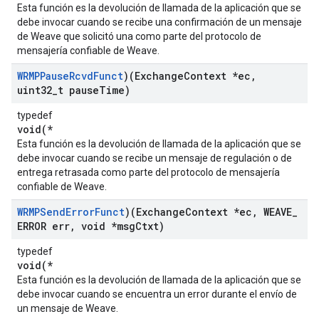
Esta función es la devolución de llamada de la aplicación que se
debe invocar cuando se recibe una confirmación de un mensaje
de Weave que solicitó una como parte del protocolo de
mensajería confiable de Weave.
WRMPPause
Rcvd
Funct
)(Exchange
Context *ec
,
uint32
_
t pause
Time)
typedef
void(*
Esta función es la devolución de llamada de la aplicación que se
debe invocar cuando se recibe un mensaje de regulación o de
entrega retrasada como parte del protocolo de mensajería
confiable de Weave.
WRMPSend
Error
Funct
)(Exchange
Context *ec
,
WEAVE
_
ERROR err
,
void *msg
Ctxt)
typedef
void(*
Esta función es la devolución de llamada de la aplicación que se
debe invocar cuando se encuentra un error durante el envío de
un mensaje de Weave.