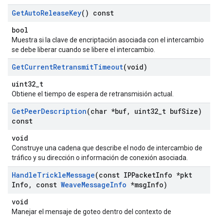
Get
Auto
Release
Key
() const
bool
Muestra si la clave de encriptación asociada con el intercambio
se debe liberar cuando se libere el intercambio.
Get
Current
Retransmit
Timeout
(void)
uint32_t
Obtiene el tiempo de espera de retransmisión actual.
Get
Peer
Description
(char *buf
,
uint32
_
t buf
Size)
const
void
Construye una cadena que describe el nodo de intercambio de
tráfico y su dirección o información de conexión asociada.
Handle
Trickle
Message
(const IPPacket
Info *pkt
Info
,
const
Weave
Message
Info
*msg
Info)
void
Manejar el mensaje de goteo dentro del contexto de