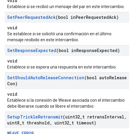
void
Establece si se recibió un mensaje del par en este intercambio.
Set
Peer
Requested
Ack
(bool in
Peer
Requested
Ack)
void
Se establece si se solicitó una confirmación en el último
mensaje recibido en este intercambio.
Set
Response
Expected
(bool in
Response
Expected)
void
Establece si se espera una respuesta en este intercambio.
Set
Should
Auto
Release
Connection
(bool auto
Release
Con)
void
Establece si la conexión de Weave asociada con el intercambio
debe liberarse cuando se libere el intercambio.
Setup
Trickle
Retransmit
(uint32
_
t retrans
Interval
,
uint8
_
t threshold
,
uint32
_
t timeout)
WEAVE_ERROR