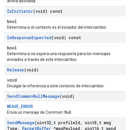
activa asociada.
Is
Initiator
(void) const
bool
Determina si el contexto es el iniciador del intercambio.
Is
Response
Expected
(void) const
bool
Determina si se espera una respuesta para los mensajes
enviados a través de este intercambio.
Release
(void)
void
Divulgar la referencia a este contexto de intercambio.
Send
Common
Null
Message
(void)
WEAVE_ERROR
Envía un mensaje de Common::Null.
Send
Message
(uint32
_
t profile
Id
,
uint8
_
t msg
Type
,
Packet
Buffer
*msg
Payload
,
uint16
_
t send