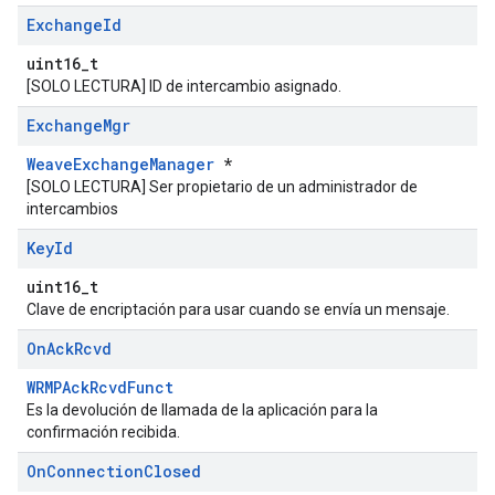
Exchange
Id
uint16_t
[SOLO LECTURA] ID de intercambio asignado.
Exchange
Mgr
WeaveExchangeManager
*
[SOLO LECTURA] Ser propietario de un administrador de
intercambios
Key
Id
uint16_t
Clave de encriptación para usar cuando se envía un mensaje.
On
Ack
Rcvd
WRMPAckRcvdFunct
Es la devolución de llamada de la aplicación para la
confirmación recibida.
On
Connection
Closed