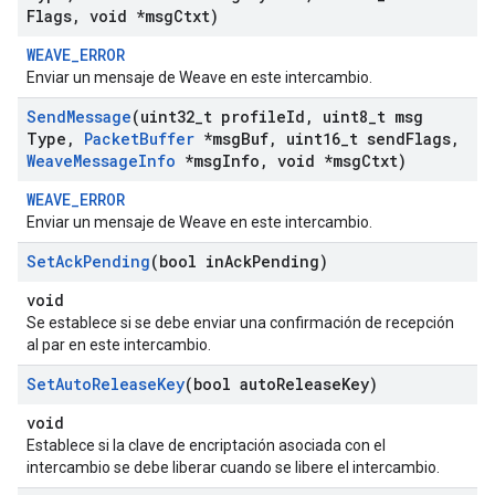
Flags
,
void *msg
Ctxt)
WEAVE_ERROR
Enviar un mensaje de Weave en este intercambio.
Send
Message
(uint32
_
t profile
Id
,
uint8
_
t msg
Type
,
Packet
Buffer
*msg
Buf
,
uint16
_
t send
Flags
,
Weave
Message
Info
*msg
Info
,
void *msg
Ctxt)
WEAVE_ERROR
Enviar un mensaje de Weave en este intercambio.
Set
Ack
Pending
(bool in
Ack
Pending)
void
Se establece si se debe enviar una confirmación de recepción
al par en este intercambio.
Set
Auto
Release
Key
(bool auto
Release
Key)
void
Establece si la clave de encriptación asociada con el
intercambio se debe liberar cuando se libere el intercambio.