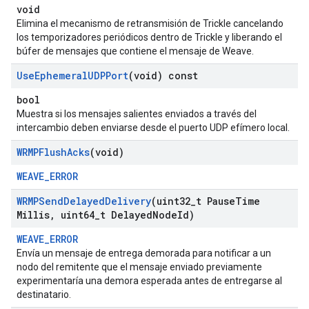
void
Elimina el mecanismo de retransmisión de Trickle cancelando
los temporizadores periódicos dentro de Trickle y liberando el
búfer de mensajes que contiene el mensaje de Weave.
Use
Ephemeral
UDPPort
(void) const
bool
Muestra si los mensajes salientes enviados a través del
intercambio deben enviarse desde el puerto UDP efímero local.
WRMPFlush
Acks
(void)
WEAVE_ERROR
WRMPSend
Delayed
Delivery
(uint32
_
t Pause
Time
Millis
,
uint64
_
t Delayed
Node
Id)
WEAVE_ERROR
Envía un mensaje de entrega demorada para notificar a un
nodo del remitente que el mensaje enviado previamente
experimentaría una demora esperada antes de entregarse al
destinatario.