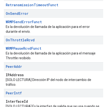
RetransmissionTimeoutFunct
On
Send
Error
WRMPSendErrorFunct
Es la devolución de llamada de la aplicación para el error
durante el envío.
On
Throttle
Rcvd
WRMPPauseRcvdFunct
Es la devolución de llamada de la aplicación para el mensaje
Throttle recibido.
Peer
Addr
IPAddress
[SOLO LECTURA] Dirección IP del nodo de intercambio de
tráfico.
Peer
Intf
InterfaceId
[SOLO LECTURA] Es la interfaz de salida que se usa cuando se