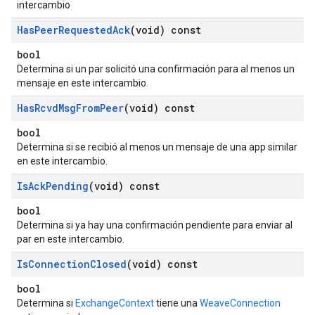
intercambio
Has
Peer
Requested
Ack
(void) const
bool
Determina si un par solicitó una confirmación para al menos un
mensaje en este intercambio.
Has
Rcvd
Msg
From
Peer
(void) const
bool
Determina si se recibió al menos un mensaje de una app similar
en este intercambio.
Is
Ack
Pending
(void) const
bool
Determina si ya hay una confirmación pendiente para enviar al
par en este intercambio.
Is
Connection
Closed
(void) const
bool
Determina si
ExchangeContext
tiene una
WeaveConnection