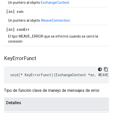
Un puntero al objeto
ExchangeContext
.
[in] con
Un puntero al objeto
WeaveConnection
.
[in] con
Err
El tipo WEAVE_ERROR que se informó cuando se cerró la
conexión.
Key
Error
Funct
void(* KeyErrorFunct)(ExchangeContext *ec, WEAVE_E
Tipo de función clave de manejo de mensajes de error.
Detalles