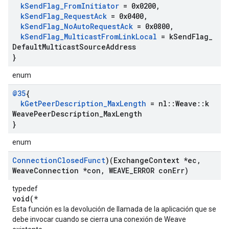
k
Send
Flag
_
From
Initiator
= 0x0200
,
k
Send
Flag
_
Request
Ack
= 0x0400
,
k
Send
Flag
_
No
Auto
Request
Ack
= 0x0800
,
k
Send
Flag
_
Multicast
From
Link
Local
= k
Send
Flag
_
Default
Multicast
Source
Address
}
enum
@35
{
k
Get
Peer
Description
_
Max
Length
= nl
::
Weave
::
k
Weave
Peer
Description
_
Max
Length
}
enum
Connection
Closed
Funct
)(Exchange
Context *ec
,
Weave
Connection *con
,
WEAVE
_
ERROR con
Err)
typedef
void(*
Esta función es la devolución de llamada de la aplicación que se
debe invocar cuando se cierra una conexión de Weave