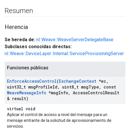
Resumen
Herencia
Se hereda de:
nl::Weave::WeaveServerDelegateBase
Subclases conocidas directas:
nl::Weave::DeviceLayer::Internal::ServiceProvisioningServer
Funciones públicas
Enforce
Access
Control
(
Exchange
Context
*ec
,
uint32
_
t msg
Profile
Id
,
uint8
_
t msg
Type
,
const
Weave
Message
Info
*msg
Info
,
Access
Control
Result
& result)
virtual void
Aplicar el control de acceso a nivel del mensaje para un
mensaje entrante de la solicitud de aprovisionamiento de
servicios.