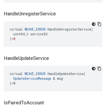
Handle
Unregister
Service
virtual
WEAVE_ERROR
HandleUnregisterService
(
uint64_t
serviceId
)
=
0
Handle
Update
Service
virtual 
WEAVE_ERROR
 HandleUpdateService(

UpdateServiceMessage
 & msg

)=0
Is
Paired
To
Account