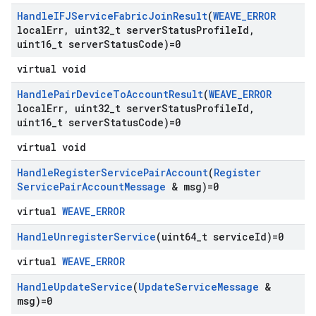
Handle
IFJService
Fabric
Join
Result
(
WEAVE
_
ERROR
local
Err
,
uint32
_
t server
Status
Profile
Id
,
uint16
_
t server
Status
Code)=0
virtual void
Handle
Pair
Device
To
Account
Result
(
WEAVE
_
ERROR
local
Err
,
uint32
_
t server
Status
Profile
Id
,
uint16
_
t server
Status
Code)=0
virtual void
Handle
Register
Service
Pair
Account
(
Register
Service
Pair
Account
Message
& msg)=0
virtual
WEAVE_ERROR
Handle
Unregister
Service
(uint64
_
t service
Id)=0
virtual
WEAVE_ERROR
Handle
Update
Service
(
Update
Service
Message
&
msg)=0