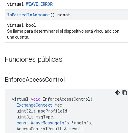
virtual
WEAVE_ERROR
Is
Paired
To
Account
() const
virtual bool
Se llama para determinar si el dispositivo está vinculado con
una cuenta.
Funciones públicas
Enforce
Access
Control
virtual
void
EnforceAccessControl
(
ExchangeContext
*
ec
,
uint32_t
msgProfileId
,
uint8_t
msgType
,
const
WeaveMessageInfo
*
msgInfo
,
AccessControlResult
&
result