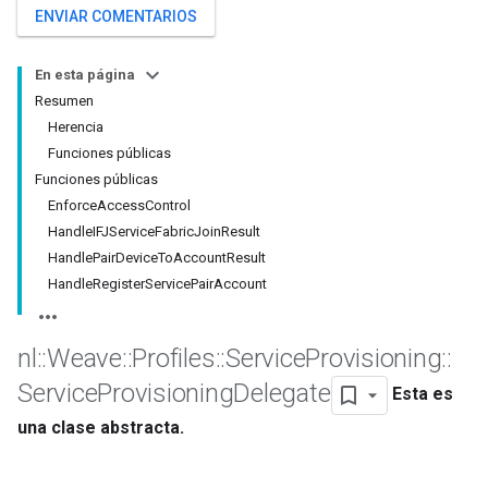
ENVIAR COMENTARIOS
En esta página
Resumen
Herencia
Funciones públicas
Funciones públicas
EnforceAccessControl
HandleIFJServiceFabricJoinResult
HandlePairDeviceToAccountResult
HandleRegisterServicePairAccount
nl
::
Weave
::
Profiles
::
Service
Provisioning
::
Service
Provisioning
Delegate
Esta es
una clase abstracta.