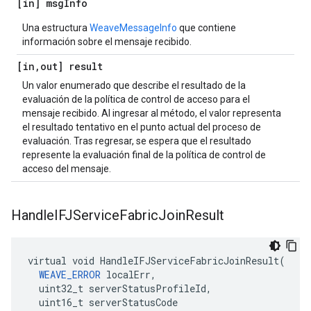
[in] msg
Info
Una estructura
WeaveMessageInfo
que contiene
información sobre el mensaje recibido.
[in
,
out] result
Un valor enumerado que describe el resultado de la
evaluación de la política de control de acceso para el
mensaje recibido. Al ingresar al método, el valor representa
el resultado tentativo en el punto actual del proceso de
evaluación. Tras regresar, se espera que el resultado
represente la evaluación final de la política de control de
acceso del mensaje.
Handle
IFJService
Fabric
Join
Result
virtual void HandleIFJServiceFabricJoinResult(

WEAVE_ERROR
 localErr,

  uint32_t serverStatusProfileId,

  uint16_t serverStatusCode
