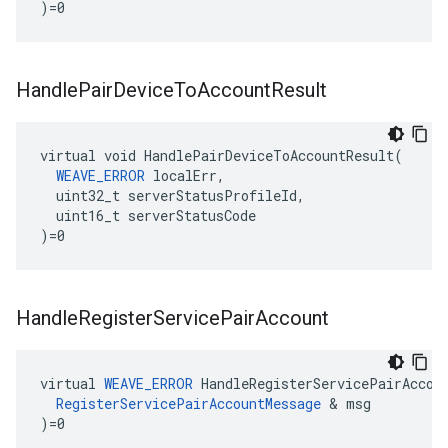
)=0
Handle
Pair
Device
To
Account
Result
virtual void HandlePairDeviceToAccountResult(

WEAVE_ERROR
 localErr,

  uint32_t serverStatusProfileId,

  uint16_t serverStatusCode

)=0
Handle
Register
Service
Pair
Account
virtual 
WEAVE_ERROR
 HandleRegisterServicePairAccoun
RegisterServicePairAccountMessage
 & msg

)=0