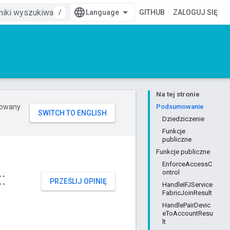
/
GITHUB
ZALOGUJ SIĘ
Na tej stronie
erowany
Podsumowanie
Dziedziczenie
Funkcje
publiczne
Funkcje publiczne
EnforceAccessC
::
ontrol
PRZEŚLIJ OPINIĘ
HandleIFJService
FabricJoinResult
HandlePairDevic
eToAccountResu
lt