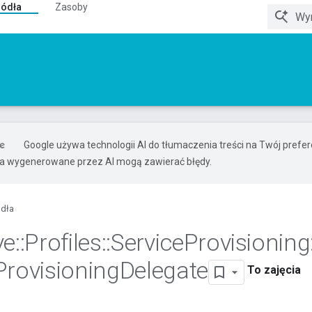
ródła
Zasoby
Google używa technologii AI do tłumaczenia treści na Twój pref
ia wygenerowane przez AI mogą zawierać błędy.
ódła
ve
::
Profiles
::
Service
Provisioning
Provisioning
Delegate
To zajęcia