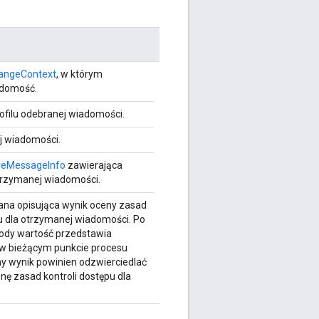
angeContext
, w którym
domość.
rofilu odebranej wiadomości.
j wiadomości.
eMessageInfo
zawierająca
trzymanej wiadomości.
ana opisująca wynik oceny zasad
pu dla otrzymanej wiadomości. Po
ody wartość przedstawia
w bieżącym punkcie procesu
y wynik powinien odzwierciedlać
nę zasad kontroli dostępu dla