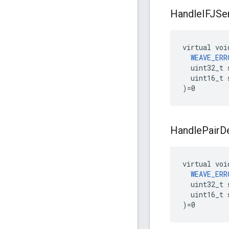
Handle
IFJSe
virtual voi
WEAVE_ERR
  uint32_t 
  uint16_t 
)=0
Handle
Pair
D
virtual voi
WEAVE_ERR
  uint32_t 
  uint16_t 
)=0