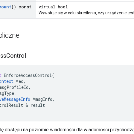
count
() const
virtual bool
Wywołuje się w celu określenia, czy urządzenie je
bliczne
ss
Control
d
EnforceAccessControl
(
ontext
*
ec
,
msgProfileId
,
sgType
,
veMessageInfo
*
msgInfo
,
trolResult
&
result
lę dostępu na poziomie wiadomości dla wiadomości przychodzą