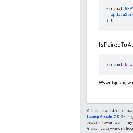
virtual 
WEA
UpdateSer
)=0
Is
Paired
To
A
virtual
boo
Wywołuje się w 
O ile nie stwierdzono inacze
licencji Apache 2.0
. Szcze
znakiem towarowym firmy 
Group i są używane na licen