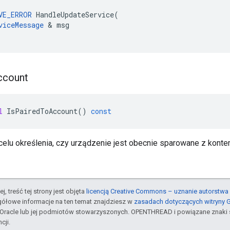
VE_ERROR
 HandleUpdateService(

viceMessage
 & msg

ccount
l
IsPairedToAccount
()
const
celu określenia, czy urządzenie jest obecnie sparowane z konte
j, treść tej strony jest objęta
licencją Creative Commons – uznanie autorstwa 
gółowe informacje na ten temat znajdziesz w
zasadach dotyczących witryny 
Oracle lub jej podmiotów stowarzyszonych. OPENTHREAD i powiązane znaki 
cji.