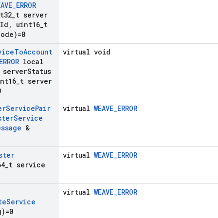
EAVE
_
ERROR
t32
_
t server
Id
,
uint16
_
t
Code)=0
vice
To
Account
virtual void
ERROR
local
 server
Status
nt16
_
t server
0
er
Service
Pair
virtual
WEAVE_ERROR
ster
Service
essage
&
ster
virtual
WEAVE_ERROR
64
_
t service
virtual
WEAVE_ERROR
te
Service
)=0