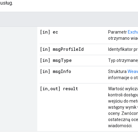
 usług.
[in] ec
Parametr
Exch
otrzymano wia
[in] msg
Profile
Id
Identyfikator p
[in] msg
Type
Typ otrzymane
[in] msg
Info
Struktura
Weav
informacje o o
[in
,
out] result
Wartość wylicz
kontroli dostę
wejściu do met
wstępny wynik 
oceny. Zwrócon
ostateczną oce
wiadomości.