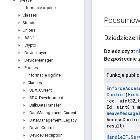
::
Weave
Informacje ogólne
Classes
Podsumow
Structs
Unions
Dziedziczen
::
ASN1
::
Crypto
Dziedziczy z:
n
::
Device
Layer
Bezpośrednie 
::
Device
Manager
::
Profiles
Funkcje publi
Informacje ogólne
Classes
Enforce
Acces
::
BDX
_
Current
Control
(
Exch
::
BDX
_
Development
*ec
,
uint32
_
::
Bulk
Data
Transfer
Id
,
uint8
_
t 
::
Data
Management
_
Current
Weave
Message
Access
Contro
::
Data
Management
_
Legacy
result)
::
Device
Control
::
Device
Description
Handle
IFJSer