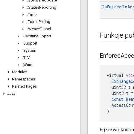
::
Software
Update
Is
Paired
To
Ac
::
Status
Reporting
::
Time
::
Token
Pairing
::
Weave
Tunnel
Funkcje pu
::
Security
Support
::
Support
::
System
Enforce
Acce
::
TLV
::
Warm
Modules
virtual
voi
Namespaces
ExchangeC
Related Pages
uint32_t
uint8_t
m
Java
const
Wea
AccessCon
)
Egzekwuj kontro