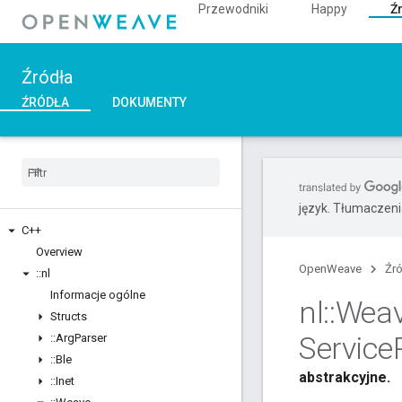
Przewodniki
Happy
Ź
Źródła
ŹRÓDŁA
DOKUMENTY
język. Tłumaczen
C++
Overview
OpenWeave
Źr
::
nl
Informacje ogólne
nl
::
Wea
Structs
Service
::
Arg
Parser
::
Ble
abstrakcyjne.
::
Inet