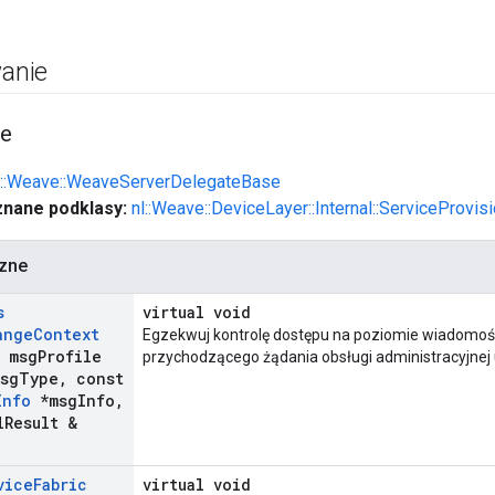
anie
ie
l::Weave::WeaveServerDelegateBase
znane podklasy:
nl::Weave::DeviceLayer::Internal::ServiceProvis
czne
s
virtual void
ange
Context
Egzekwuj kontrolę dostępu na poziomie wiadomoś
t msg
Profile
przychodzącego żądania obsługi administracyjnej 
msg
Type
,
const
Info
*msg
Info
,
l
Result &
vice
Fabric
virtual void