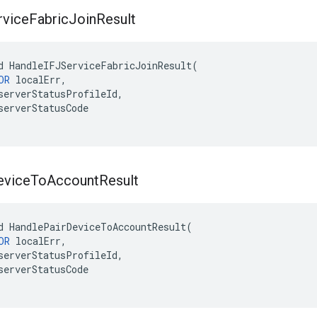
rvice
Fabric
Join
Result
d HandleIFJServiceFabricJoinResult(

OR
 localErr,

serverStatusProfileId,

serverStatusCode

evice
To
Account
Result
d HandlePairDeviceToAccountResult(

OR
 localErr,

serverStatusProfileId,

serverStatusCode
