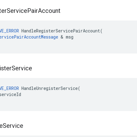
ter
Service
Pair
Account
VE_ERROR
 HandleRegisterServicePairAccount(

ervicePairAccountMessage
 & msg

ister
Service
VE_ERROR
HandleUnregisterService
(
serviceId
e
Service