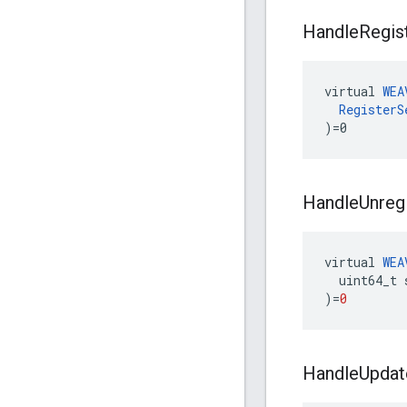
Handle
Regis
virtual 
WEA
RegisterS
)=0
Handle
Unreg
virtual
WEA
uint64_t
)
=
0
Handle
Updat