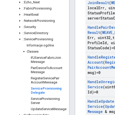
::
Echo
_
Next
Join
Result
(
W
local
Err
,
uin
::
Fabric
Provisioning
Status
Profile
::
Heartbeat
server
Status
::
Network
Provisioning
::
Security
Handle
Pair
De
Result
(
WEAVE
_
::
Service
Directory
Err
,
uint32
_
t
::
Service
Provisioning
Profile
Id
,
ui
Informacje ogólne
Status
Code)=
Classes
Handle
Regist
IFJService
Fabric
Join
Message
Account
(
Regi
Pair
Account
M
Pair
Device
To
Account
Message
msg)=0
Register
Service
Pair
Handle
Unregi
Account
Message
Service
(uint
Service
Provisioning
Id)=0
Delegate
Service
Provisioning
Handle
Update
Server
Service
(
Upda
Update
Service
Message
Message
& msg