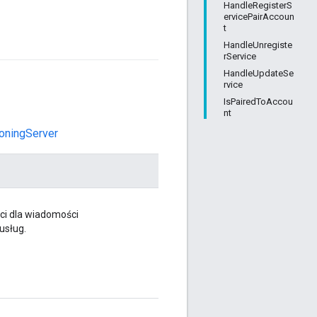
HandleRegisterS
ervicePairAccoun
t
HandleUnregiste
rService
HandleUpdateSe
rvice
IsPairedToAccou
nt
ioningServer
ci dla wiadomości
usług.