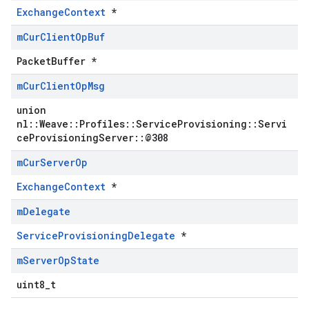
ExchangeContext
*
m
Cur
Client
Op
Buf
PacketBuffer *
m
Cur
Client
Op
Msg
union
nl::Weave::Profiles::ServiceProvisioning::Servi
ceProvisioningServer::@308
m
Cur
Server
Op
ExchangeContext
*
m
Delegate
ServiceProvisioningDelegate
*
m
Server
Op
State
uint8_t