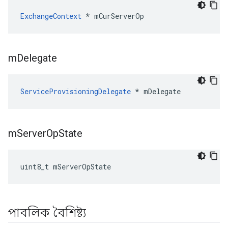
ExchangeContext
 * mCurServerOp
m
Delegate
ServiceProvisioningDelegate
 * mDelegate
m
Server
Op
State
uint8_t mServerOpState
পাবলিক বৈশিষ্ট্য