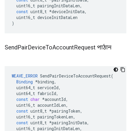
uint16_t
pairingInitDataLen
,
const
uint8_t
*
deviceInitData
,
uint16_t
deviceInitDataLen
)
Send
Pair
Device
To
Account
Request পাঠান
WEAVE_ERROR
SendPairDeviceToAccountRequest
(
Binding
*
binding
,
uint64_t
serviceId
,
uint64_t
fabricId
,
const
char
*
accountId
,
uint16_t
accountIdLen
,
const
uint8_t
*
pairingToken
,
uint16_t
pairingTokenLen
,
const
uint8_t
*
pairingInitData
,
uint16_t
pairingInitDataLen
,