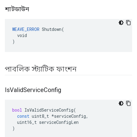
শাটডাউন
WEAVE_ERROR
 Shutdown(

  void

)
পাবলিক স্ট্যাটিক ফাংশন
Is
Valid
Service
Config
bool
IsValidServiceConfig
(
const
uint8_t
*
serviceConfig
,
uint16_t
serviceConfigLen
)