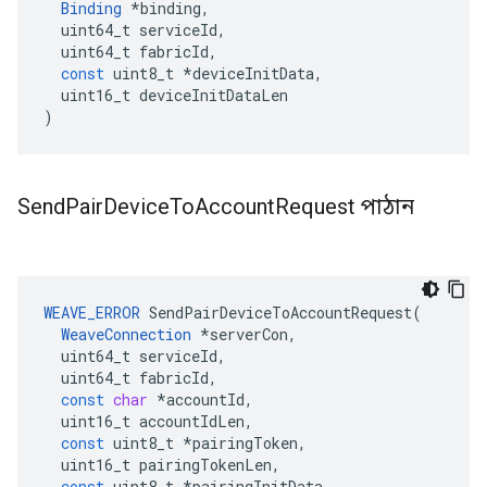
Binding
*
binding
,
uint64_t
serviceId
,
uint64_t
fabricId
,
const
uint8_t
*
deviceInitData
,
uint16_t
deviceInitDataLen
)
Send
Pair
Device
To
Account
Request পাঠান
WEAVE_ERROR
SendPairDeviceToAccountRequest
(
WeaveConnection
*
serverCon
,
uint64_t
serviceId
,
uint64_t
fabricId
,
const
char
*
accountId
,
uint16_t
accountIdLen
,
const
uint8_t
*
pairingToken
,
uint16_t
pairingTokenLen
,
const
uint8_t
*
pairingInitData
,