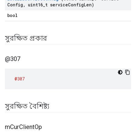
Config
,
uint16
_
t service
Config
Len)
bool
সুরক্ষিত প্রকার
@307
@307
সুরক্ষিত বৈশিষ্ট্য
m
Cur
Client
Op