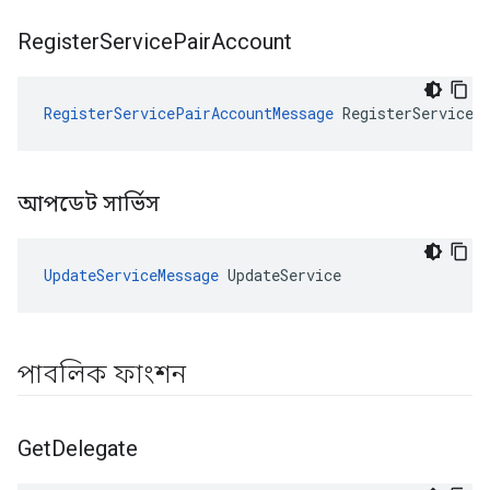
Register
Service
Pair
Account
RegisterServicePairAccountMessage
 RegisterServiceP
আপডেট সার্ভিস
UpdateServiceMessage
 UpdateService
পাবলিক ফাংশন
Get
Delegate