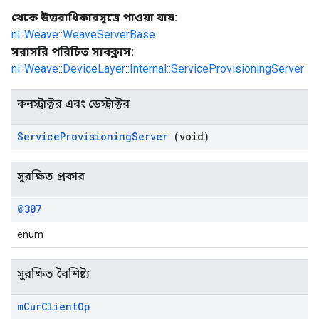
থেকে উত্তরাধিকারসূত্রে পাওয়া যায়:
nl::Weave::WeaveServerBase
সরাসরি পরিচিত সাবক্লাস:
nl::Weave::DeviceLayer::Internal::ServiceProvisioningServer
কনস্ট্রাক্টর এবং ডেস্ট্রাক্টর
Service
Provisioning
Server
(void)
সুরক্ষিত প্রকার
@307
enum
সুরক্ষিত বৈশিষ্ট্য
m
Cur
Client
Op