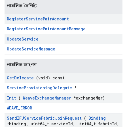
পাবলিক বৈশিষ্ট্য
Register
Service
Pair
Account
RegisterServicePairAccountMessage
Update
Service
UpdateServiceMessage
পাবলিক ফাংশন
Get
Delegate
(void) const
ServiceProvisioningDelegate
*
Init
(
Weave
Exchange
Manager
*exchange
Mgr)
WEAVE_ERROR
Send
IFJService
Fabric
Join
Request
(
Binding
*binding
,
uint64
_
t service
Id
,
uint64
_
t fabric
Id
,