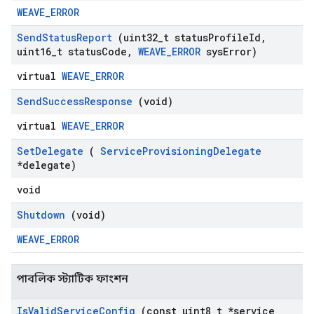
WEAVE_ERROR
Send
Status
Report
(uint32
_
t status
Profile
Id
,
uint16
_
t status
Code
,
WEAVE
_
ERROR
sys
Error)
virtual
WEAVE_ERROR
Send
Success
Response
(void)
virtual
WEAVE_ERROR
Set
Delegate
(
Service
Provisioning
Delegate
*delegate)
void
Shutdown
(void)
WEAVE_ERROR
পাবলিক স্ট্যাটিক ফাংশন
Is
Valid
Service
Config
(const uint8
_
t *service