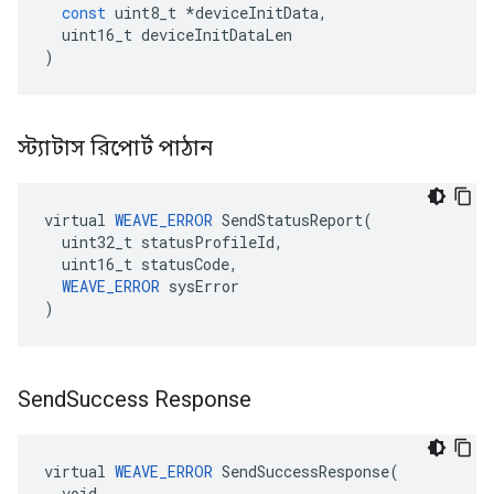
const
uint8_t
*
deviceInitData
,
uint16_t
deviceInitDataLen
)
স্ট্যাটাস রিপোর্ট পাঠান
virtual 
WEAVE_ERROR
 SendStatusReport(

  uint32_t statusProfileId,

  uint16_t statusCode,

WEAVE_ERROR
 sysError

)
Send
Success Response
virtual 
WEAVE_ERROR
 SendSuccessResponse(

  void
