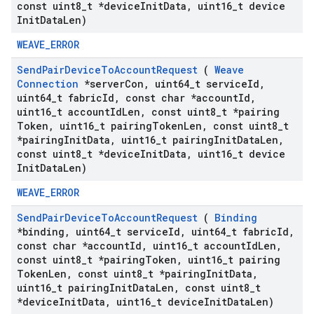
const uint8
_
t *device
Init
Data
,
uint16
_
t device
Init
Data
Len)
WEAVE_ERROR
Send
Pair
Device
To
Account
Request
(
Weave
Connection
*server
Con
,
uint64
_
t service
Id
,
uint64
_
t fabric
Id
,
const char *account
Id
,
uint16
_
t account
Id
Len
,
const uint8
_
t *pairing
Token
,
uint16
_
t pairing
Token
Len
,
const uint8
_
t
*pairing
Init
Data
,
uint16
_
t pairing
Init
Data
Len
,
const uint8
_
t *device
Init
Data
,
uint16
_
t device
Init
Data
Len)
WEAVE_ERROR
Send
Pair
Device
To
Account
Request
(
Binding
*binding
,
uint64
_
t service
Id
,
uint64
_
t fabric
Id
,
const char *account
Id
,
uint16
_
t account
Id
Len
,
const uint8
_
t *pairing
Token
,
uint16
_
t pairing
Token
Len
,
const uint8
_
t *pairing
Init
Data
,
uint16
_
t pairing
Init
Data
Len
,
const uint8
_
t
*device
Init
Data
,
uint16
_
t device
Init
Data
Len)