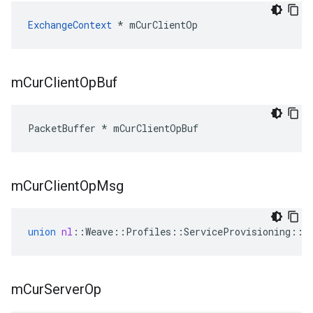
ExchangeContext
 * mCurClientOp
m
Cur
Client
Op
Buf
PacketBuffer * mCurClientOpBuf
m
Cur
Client
Op
Msg
union
nl
::
Weave
::
Profiles
::
ServiceProvisioning
::
S
m
Cur
Server
Op