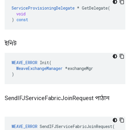
ServiceProvisioningDelegate
*
GetDelegate
(
void
)
const
ইনিট
WEAVE_ERROR
 Init(

WeaveExchangeManager
 *exchangeMgr

)
Send
IFJService
Fabric
Join
Request পাঠান
WEAVE_ERROR
SendIFJServiceFabricJoinRequest
(