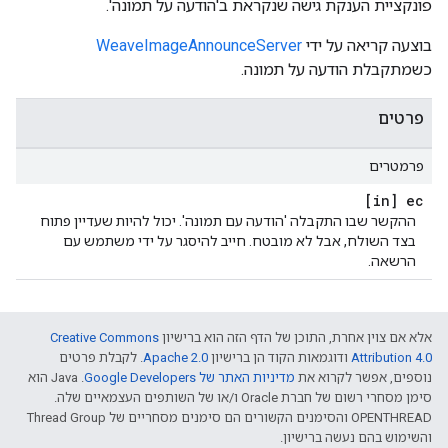
פונקציית הענקת גישה שנקראת ב'הודעה על תמונה'.
בוצעה קריאה על ידי
WeaveImageAnnounceServer
כשמתקבלת הודעה על תמונה.
פרטים
פרמטרים
[in] ec
ההקשר שבו התקבלה 'הודעה עם תמונה'. יכול להיות שעדיין פתוח
בצד השולח, אבל לא מובטח. חייב להיסגר על ידי משתמש עם
הרשאה.
אלא אם צוין אחרת, התוכן של הדף הזה הוא ברישיון
Creative Commons
Attribution 4.0‏
ודוגמאות הקוד הן ברישיון
Apache 2.0‏
. לקבלת פרטים
נוספים, אפשר לקרוא את
מדיניות האתר של Google Developers‏
.‏ Java הוא
סימן מסחרי רשום של חברת Oracle ו/או של השותפים העצמאיים שלה.
‫OPENTHREAD והסימנים הקשורים הם סימנים מסחריים של Thread Group
והשימוש בהם נעשה ברישיון.