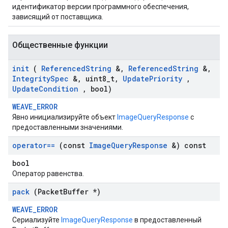
идентификатор версии программного обеспечения,
зависящий от поставщика.
Общественные функции
init
(
Referenced
String
&
,
Referenced
String
&
,
Integrity
Spec
&
,
uint8
_
t
,
Update
Priority
,
Update
Condition
,
bool)
WEAVE_ERROR
Явно инициализируйте объект
ImageQueryResponse
с
предоставленными значениями.
operator==
(const
Image
Query
Response
&) const
bool
Оператор равенства.
pack
(Packet
Buffer *)
WEAVE_ERROR
Сериализуйте
ImageQueryResponse
в предоставленный