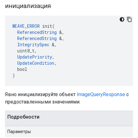
инициализация
WEAVE_ERROR
 init(

ReferencedString
 &,

ReferencedString
 &,

IntegritySpec
 &,

  uint8_t,

UpdatePriority
,

UpdateCondition
,

  bool

)
Явно инициализируйте объект
ImageQueryResponse
с
предоставленными значениями.
Подробности
Параметры