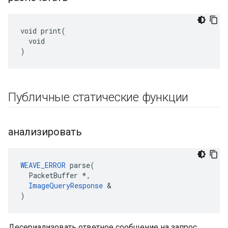
void print(

  void

)
Публичные статические функции
анализировать
WEAVE_ERROR
 parse(

  PacketBuffer *,

ImageQueryResponse
 &

)
Десериализовать ответное сообщение на запрос