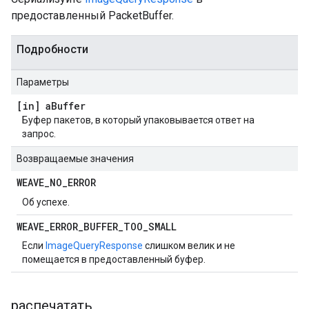
предоставленный PacketBuffer.
Подробности
Параметры
[in] a
Buffer
Буфер пакетов, в который упаковывается ответ на
запрос.
Возвращаемые значения
WEAVE
_
NO
_
ERROR
Об успехе.
WEAVE
_
ERROR
_
BUFFER
_
TOO
_
SMALL
Если
ImageQueryResponse
слишком велик и не
помещается в предоставленный буфер.
распечатать