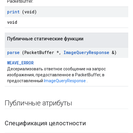
PacketBuffer.
print
(void)
void
Публичные статические функции
parse
(Packet
Buffer *
,
Image
Query
Response
&)
WEAVE_ERROR
Десериализовать ответное сообщение на запрос
изображения, предоставленное в PacketBuffer, в
предоставленный
ImageQueryResponse
.
Публичные атрибуты
Спецификация целостности