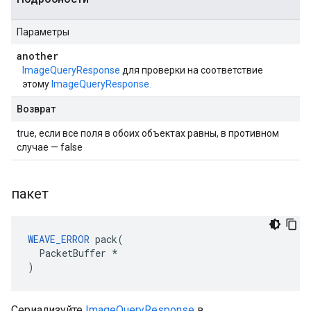
Параметры
another
ImageQueryResponse
для проверки на соответствие
этому
ImageQueryResponse.
Возврат
true, если все поля в обоих объектах равны, в противном
случае — false
пакет
WEAVE_ERROR
 pack(

  PacketBuffer *

)
Сериализуйте
ImageQueryResponse
в