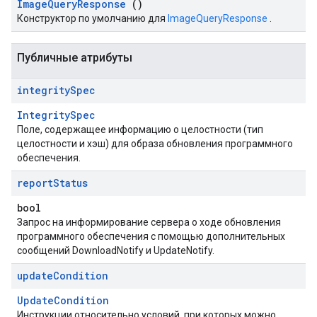
Image
Query
Response
()
Конструктор по умолчанию для
ImageQueryResponse
.
Публичные атрибуты
integrity
Spec
IntegritySpec
Поле, содержащее информацию о целостности (тип
целостности и хэш) для образа обновления программного
обеспечения.
report
Status
bool
Запрос на информирование сервера о ходе обновления
программного обеспечения с помощью дополнительных
сообщений DownloadNotify и UpdateNotify.
update
Condition
UpdateCondition
Инструкции относительно условий, при которых можно