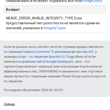
слишком мало и не может содержать все поля
ImageQuery.
Возврат
WEAVE_ERROR_INVALID_INTEGRITY_TYPE Если
предоставленный тип целостности не является одним из
значений, указанных в
IntegrityTypes
Если не указано иное, контент на этой странице предоставляется
по
лицензии Creative Commons "С указанием авторства 4.0"
, а
примеры кода – по
лицензии Apache 2.0
. Подробнее об этом
написано в
правилах сайта Google Developers
. Java – это
зарегистрированный товарный знак корпорации Oracle и/или ее
аффилированных лиц. OPENTHREAD и связанные с ним торговые
марки являются товарными знаками Thread Group и используются
по лицензии.
Последнее обновление: 2026-02-18 UTC.
GitHub