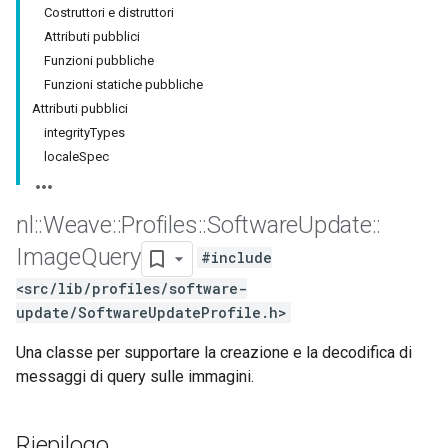
Costruttori e distruttori
Attributi pubblici
Funzioni pubbliche
Funzioni statiche pubbliche
Attributi pubblici
integrityTypes
localeSpec
nl
::
Weave
::
Profiles
::
Software
Update
::
Image
Query
#include
<src/lib/profiles/software-
update/SoftwareUpdateProfile.h>
Una classe per supportare la creazione e la decodifica di
messaggi di query sulle immagini.
Riepilogo