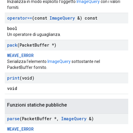
Inizializza in modo esplicito l'oggetto
ImageQuery
con i valori
forniti.
operator==
(const
Image
Query
&) const
bool
Un operatore di uguaglianza.
pack
(Packet
Buffer *)
WEAVE_ERROR
Serializza l'elemento
ImageQuery
sottostante nel
PacketBuffer fornito.
print
(void)
void
Funzioni statiche pubbliche
parse
(Packet
Buffer *
,
Image
Query
&)
WEAVE_ERROR