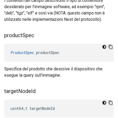
I contenuti del campo descrivono il tipo di contenitore
desiderato per l'immagine software, ad esempio "rpm",
"deb", "tgz", "elf" e così via (NOTA: questo campo non è
utilizzato nelle implementazioni Nest del protocollo).
product
Spec
ProductSpec
 productSpec
Specifica del prodotto che descrive il dispositivo che
esegue la query sull'immagine.
target
Node
Id
uint64_t targetNodeId