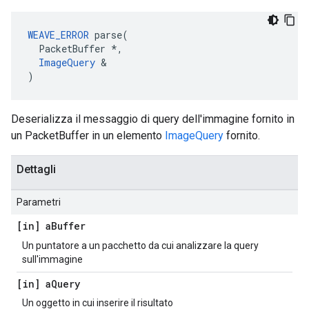
WEAVE_ERROR
 parse(

  PacketBuffer *,

ImageQuery
 &

)
Deserializza il messaggio di query dell'immagine fornito in
un PacketBuffer in un elemento
ImageQuery
fornito.
Dettagli
Parametri
[in] a
Buffer
Un puntatore a un pacchetto da cui analizzare la query
sull'immagine
[in] a
Query
Un oggetto in cui inserire il risultato