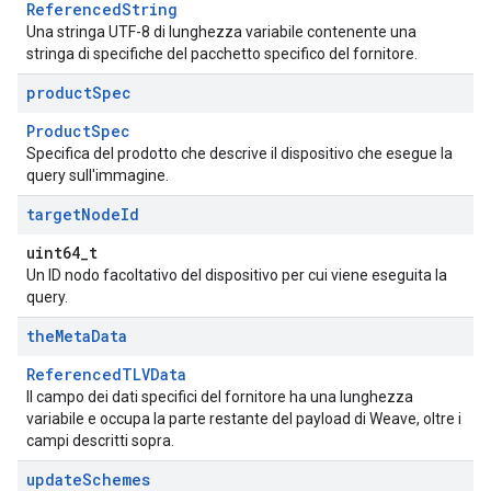
ReferencedString
Una stringa UTF-8 di lunghezza variabile contenente una
stringa di specifiche del pacchetto specifico del fornitore.
product
Spec
ProductSpec
Specifica del prodotto che descrive il dispositivo che esegue la
query sull'immagine.
target
Node
Id
uint64_t
Un ID nodo facoltativo del dispositivo per cui viene eseguita la
query.
the
Meta
Data
ReferencedTLVData
Il campo dei dati specifici del fornitore ha una lunghezza
variabile e occupa la parte restante del payload di Weave, oltre i
campi descritti sopra.
update
Schemes