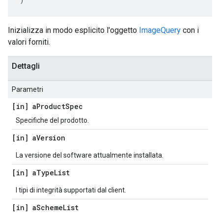
Inizializza in modo esplicito l'oggetto
ImageQuery
con i
valori forniti.
Dettagli
Parametri
[in] a
Product
Spec
Specifiche del prodotto.
[in] a
Version
La versione del software attualmente installata.
[in] a
Type
List
I tipi di integrità supportati dal client.
[in] a
Scheme
List