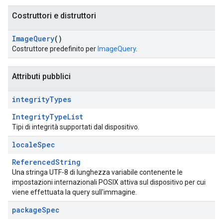
Costruttori e distruttori
Image
Query
()
Costruttore predefinito per
ImageQuery
.
Attributi pubblici
integrity
Types
IntegrityTypeList
Tipi di integrità supportati dal dispositivo.
locale
Spec
ReferencedString
Una stringa UTF-8 di lunghezza variabile contenente le
impostazioni internazionali POSIX attiva sul dispositivo per cui
viene effettuata la query sull'immagine.
package
Spec