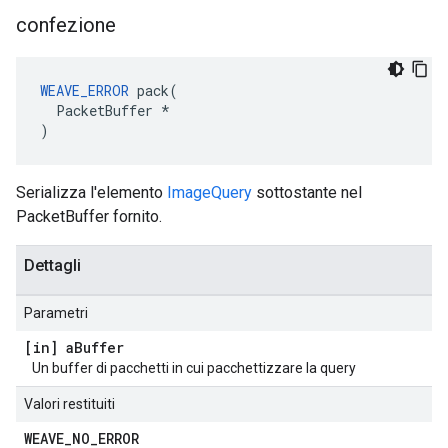
confezione
WEAVE_ERROR
 pack(

  PacketBuffer *

)
Serializza l'elemento
ImageQuery
sottostante nel
PacketBuffer fornito.
Dettagli
Parametri
[in] a
Buffer
Un buffer di pacchetti in cui pacchettizzare la query
Valori restituiti
WEAVE
_
NO
_
ERROR