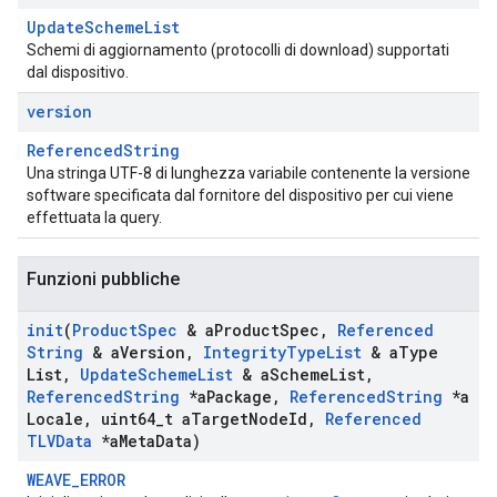
UpdateSchemeList
Schemi di aggiornamento (protocolli di download) supportati
dal dispositivo.
version
ReferencedString
Una stringa UTF-8 di lunghezza variabile contenente la versione
software specificata dal fornitore del dispositivo per cui viene
effettuata la query.
Funzioni pubbliche
init
(
Product
Spec
& a
Product
Spec
,
Referenced
String
& a
Version
,
Integrity
Type
List
& a
Type
List
,
Update
Scheme
List
& a
Scheme
List
,
Referenced
String
*a
Package
,
Referenced
String
*a
Locale
,
uint64
_
t a
Target
Node
Id
,
Referenced
TLVData
*a
Meta
Data)
WEAVE_ERROR