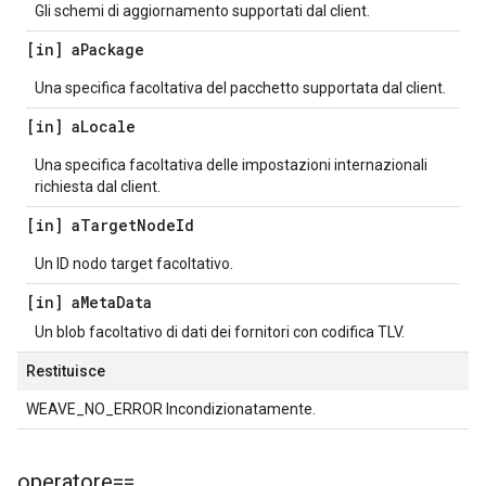
Gli schemi di aggiornamento supportati dal client.
[in] a
Package
Una specifica facoltativa del pacchetto supportata dal client.
[in] a
Locale
Una specifica facoltativa delle impostazioni internazionali
richiesta dal client.
[in] a
Target
Node
Id
Un ID nodo target facoltativo.
[in] a
Meta
Data
Un blob facoltativo di dati dei fornitori con codifica TLV.
Restituisce
WEAVE_NO_ERROR Incondizionatamente.
operatore==