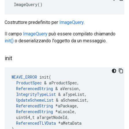
 ImageQuery()
Costruttore predefinito per
ImageQuery
.
Il campo
ImageQuery
può essere compilato chiamando
init()
o deserializzando l'oggetto da un messaggio.
init
WEAVE_ERROR
 init(

ProductSpec
 & aProductSpec,

ReferencedString
 & aVersion,

IntegrityTypeList
 & aTypeList,

UpdateSchemeList
 & aSchemeList,

ReferencedString
 *aPackage,

ReferencedString
 *aLocale,

  uint64_t aTargetNodeId,

ReferencedTLVData
 *aMetaData

)