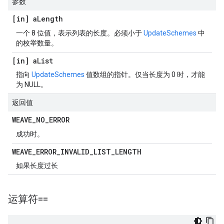
参数
[in] a
Length
一个 8 位值，表示列表的长度。必须小于
UpdateSchemes
中
的枚举数量。
[in] a
List
指向
UpdateSchemes
值数组的指针。仅当长度为 0 时，才能
为 NULL。
返回值
WEAVE
_
NO
_
ERROR
成功时。
WEAVE
_
ERROR
_
INVALID
_
LIST
_
LENGTH
如果长度过长
运算符==