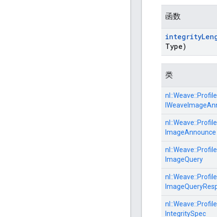
函数
integrity
Len
Type)
类
nl::
Weave::
Profile
IWeaveImageAnn
nl::
Weave::
Profile
ImageAnnounce
nl::
Weave::
Profile
ImageQuery
nl::
Weave::
Profile
ImageQueryRes
nl::
Weave::
Profile
IntegritySpec