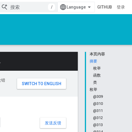
/
GITHUB
登录
本页内容
。
摘要
枚举
函数
含错
类
枚举
@309
@310
@311
@312
发送反馈
@313
@314