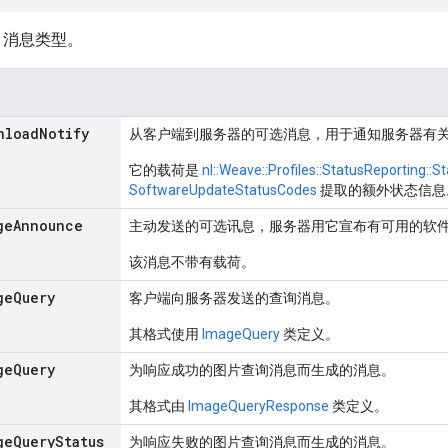
消息类型。
nload
Notify
从客户端到服务器的可选消息，用于通知服务器有
它的载荷是
nl::Weave::Profiles::StatusReporting::S
SoftwareUpdateStatusCodes
提取的额外状态信息
ge
Announce
主动发送的可选讯息，服务器用它宣布有可用的软
该消息不带有载荷。
ge
Query
客户端向服务器发送的查询消息。
其格式使用
ImageQuery
类定义。
ge
Query
为响应成功的图片查询消息而生成的消息。
其格式由
ImageQueryResponse
类定义。
ge
Query
Status
为响应失败的图片查询消息而生成的消息。