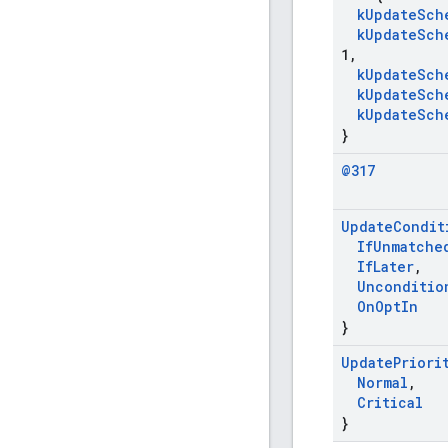
k
Update
Sch
k
Update
Sch
1
,
k
Update
Sch
k
Update
Sch
k
Update
Sch
}
@317
Update
Condit
If
Unmatche
If
Later
,
Unconditio
On
Opt
In
}
Update
Priori
Normal
,
Critical
}