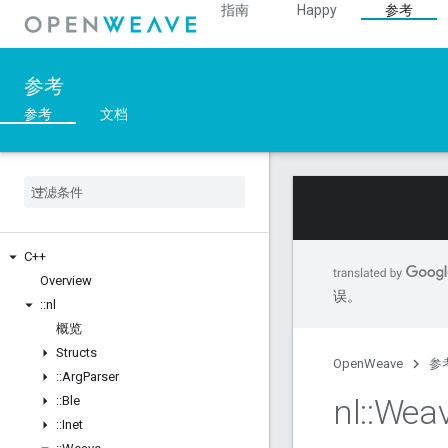
指南
Happy
参考
参考
参考
文档
C++
Overview
误。
::
nl
概览
Structs
OpenWeave
参
::
Arg
Parser
nl
::
Wea
::
Ble
::
Inet