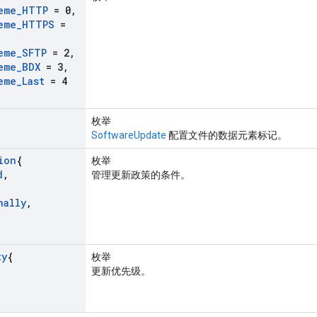
eme
_
HTTP
= 0
,
eme
_
HTTPS
=
eme
_
SFTP
= 2
,
eme
_
BDX
= 3
,
eme
_
Last
= 4
枚举
SoftwareUpdate
配置文件的数据元素标记。
ion
{
枚举
d
,
管理更新政策的条件。
nally
,
ty
{
枚举
更新优先级。