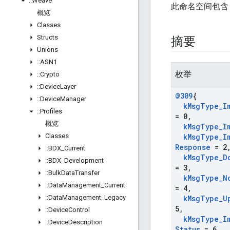
::
Weave
此命名空间包含 
概览
Classes
Structs
摘要
Unions
::
ASN1
枚举
::
Crypto
::
Device
Layer
@309
{
::
Device
Manager
k
Msg
Type
_
I
::
Profiles
= 0
,
概览
k
Msg
Type
_
I
Classes
k
Msg
Type
_
I
Response
= 2
::
BDX
_
Current
k
Msg
Type
_
D
::
BDX
_
Development
= 3
,
::
Bulk
Data
Transfer
k
Msg
Type
_
N
::
Data
Management
_
Current
= 4
,
::
Data
Management
_
Legacy
k
Msg
Type
_
U
5
,
::
Device
Control
k
Msg
Type
_
I
::
Device
Description
Status
= 6