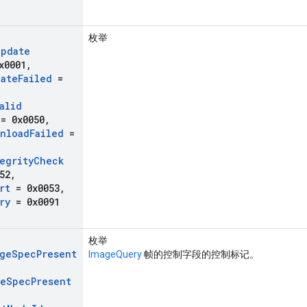
枚举
Update
x0001
,
ate
Failed
=
alid
= 0x0050
,
nload
Failed
=
egrity
Check
52
,
rt
= 0x0053
,
ry
= 0x0091
枚举
age
Spec
Present
ImageQuery
帧的控制字段的控制标记。
le
Spec
Present