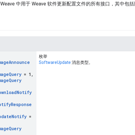
Weave 中用于 Weave 软件更新配置文件的所有接口，其中
枚举
mage
Announce
SoftwareUpdate
消息类型。
mage
Query
= 1
,
mage
Query
,
ownload
Notify
otify
Response
pdate
Notify
=
mage
Query