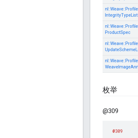
nl::
Weave::
Profile
IntegrityTypeList
nl::
Weave::
Profile
ProductSpec
nl::
Weave::
Profile
UpdateSchemeLi
nl::
Weave::
Profile
WeaveImageAnn
枚举
@309
@309