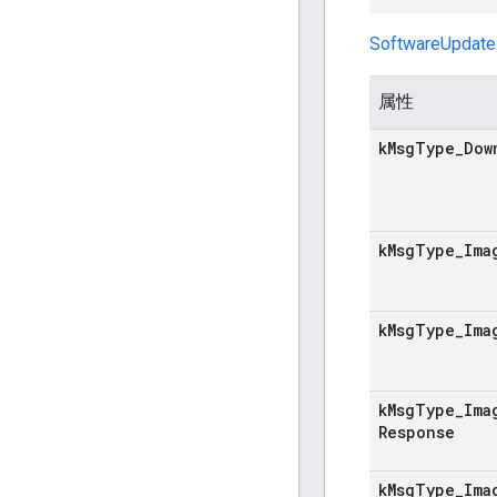
SoftwareUpdate
属性
k
Msg
Type
_
Dow
k
Msg
Type
_
Ima
k
Msg
Type
_
Ima
k
Msg
Type
_
Ima
Response
k
Msg
Type
_
Ima