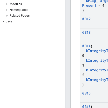
k
Flag
_
Targ
Modules
Present
= 4
Namespaces
}
Related Pages
@312
Java
@313
@314
{
k
Integrity
0
,
k
Integrity
1
,
k
Integrity
2
,
k
Integrity
}
@315
@316
{