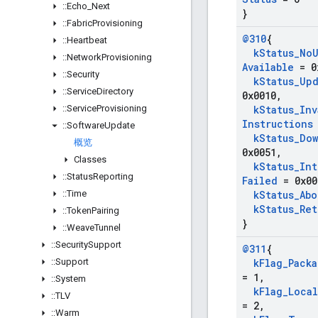
::
Echo
_
Next
}
::
Fabric
Provisioning
@310
{
::
Heartbeat
k
Status
_
No
::
Network
Provisioning
Available
= 0
::
Security
k
Status
_
Upd
::
Service
Directory
0x0010
,
::
Service
Provisioning
k
Status
_
Inv
Instructions
::
Software
Update
k
Status
_
Dow
概览
0x0051
,
Classes
k
Status
_
Int
::
Status
Reporting
Failed
= 0x00
::
Time
k
Status
_
Abo
k
Status
_
Ret
::
Token
Pairing
}
::
Weave
Tunnel
::
Security
Support
@311
{
::
Support
k
Flag
_
Pack
= 1
,
::
System
k
Flag
_
Loca
::
TLV
= 2
,
::
Warm