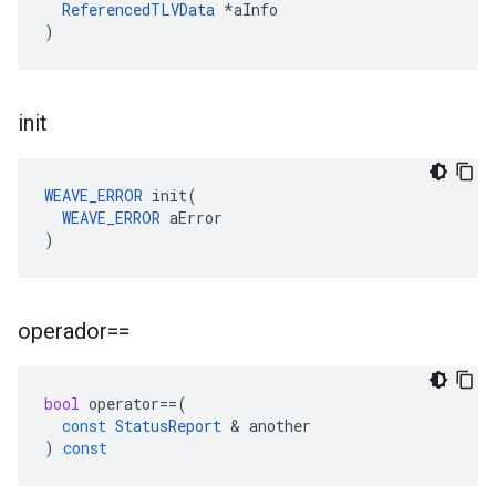
ReferencedTLVData
 *aInfo

)
init
WEAVE_ERROR
 init(

WEAVE_ERROR
 aError

)
operador==
bool
operator
==
(
const
StatusReport
&
another
)
const