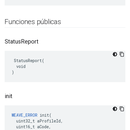
Funciones públicas
Status
Report
 StatusReport(

  void

)
init
WEAVE_ERROR
 init(

  uint32_t aProfileId,

  uint16_t aCode,
