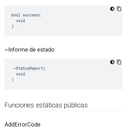
bool success(

  void

)
~Informe de estado
 ~StatusReport(

  void

)
Funciones estáticas públicas
Add
Error
Code