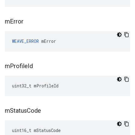
m
Error
WEAVE_ERROR
 mError
m
Profile
Id
uint32_t mProfileId
m
Status
Code
uint16_t mStatusCode