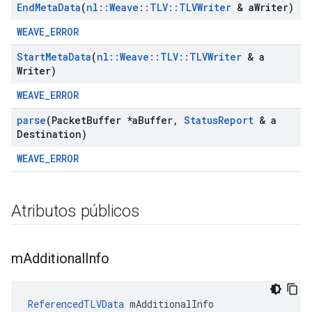
End
Meta
Data
(
nl
::
Weave
::
TLV
::
TLVWriter
& a
Writer)
WEAVE_ERROR
Start
Meta
Data
(
nl
::
Weave
::
TLV
::
TLVWriter
& a
Writer)
WEAVE_ERROR
parse
(Packet
Buffer *a
Buffer
,
Status
Report
& a
Destination)
WEAVE_ERROR
Atributos públicos
m
Additional
Info
ReferencedTLVData
 mAdditionalInfo