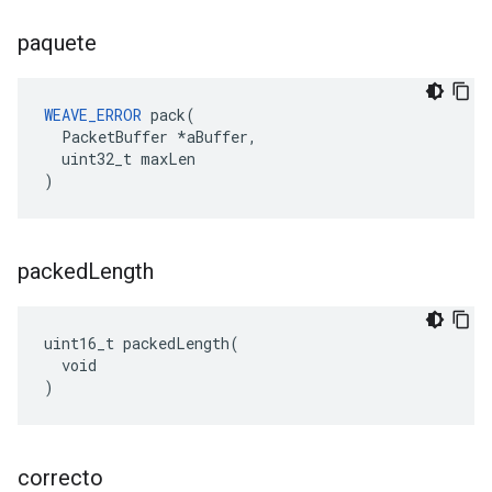
paquete
WEAVE_ERROR
 pack(

  PacketBuffer *aBuffer,

  uint32_t maxLen

)
packed
Length
uint16_t packedLength(

  void

)
correcto