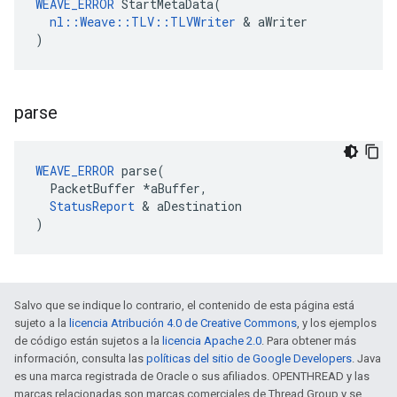
WEAVE_ERROR
 StartMetaData(

nl::Weave::TLV::TLVWriter
 & aWriter

)
parse
WEAVE_ERROR
 parse(

  PacketBuffer *aBuffer,

StatusReport
 & aDestination

)
Salvo que se indique lo contrario, el contenido de esta página está
sujeto a la
licencia Atribución 4.0 de Creative Commons
, y los ejemplos
de código están sujetos a la
licencia Apache 2.0
. Para obtener más
información, consulta las
políticas del sitio de Google Developers
. Java
es una marca registrada de Oracle o sus afiliados. OPENTHREAD y las
marcas relacionadas son marcas comerciales de Thread Group y se