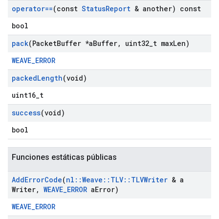
operator==
(const
Status
Report
& another) const
bool
pack
(Packet
Buffer *a
Buffer
,
uint32
_
t max
Len)
WEAVE_ERROR
packed
Length
(void)
uint16_t
success
(void)
bool
Funciones estáticas públicas
Add
Error
Code
(
nl
::
Weave
::
TLV
::
TLVWriter
& a
Writer
,
WEAVE
_
ERROR
a
Error)
WEAVE_ERROR