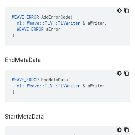
WEAVE_ERROR
 AddErrorCode(

nl::Weave::TLV::TLVWriter
 & aWriter,

WEAVE_ERROR
 aError

)
End
Meta
Data
WEAVE_ERROR
 EndMetaData(

nl::Weave::TLV::TLVWriter
 & aWriter

)
Start
Meta
Data