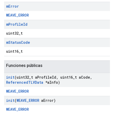
m
Error
WEAVE_ERROR
m
Profile
Id
uint32_t
m
Status
Code
uint16_t
Funciones públicas
init
(uint32
_
t a
Profile
Id
,
uint16
_
t a
Code
,
Referenced
TLVData
*a
Info)
WEAVE_ERROR
init
(
WEAVE
_
ERROR
a
Error)
WEAVE_ERROR