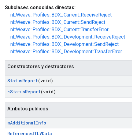
Subclases conocidas directas:
nl::Weave::Profiles::BDX_Current::ReceiveReject
nl::Weave::Profiles::BDX_Current::SendReject
nl::Weave::Profiles::BDX_Current::TransferError
nl::Weave::Profiles::BDX_Development::ReceiveReject
nl::Weave::Profiles::BDX_Development::SendReject
nl::Weave::Profiles::BDX_Development::TransferError
Constructores y destructores
Status
Report
(void)
~Status
Report
(void)
Atributos públicos
m
Additional
Info
ReferencedTLVData