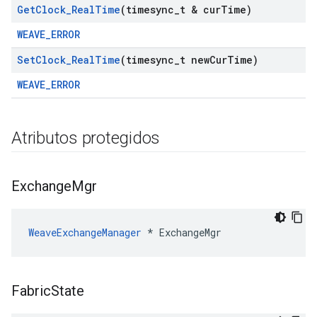
Get
Clock
_
Real
Time
(timesync
_
t & cur
Time)
WEAVE_ERROR
Set
Clock
_
Real
Time
(timesync
_
t new
Cur
Time)
WEAVE_ERROR
Atributos protegidos
Exchange
Mgr
WeaveExchangeManager
*
ExchangeMgr
Fabric
State