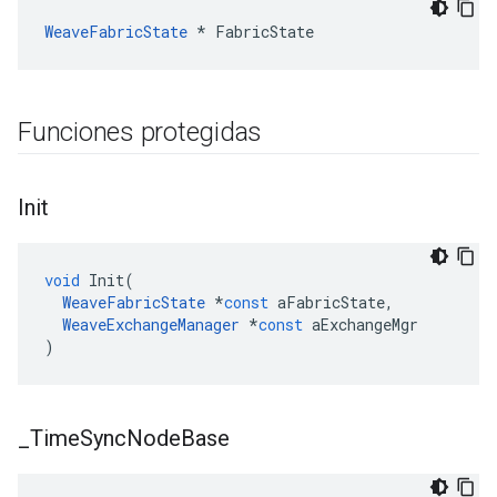
WeaveFabricState
*
FabricState
Funciones protegidas
Init
void
Init
(
WeaveFabricState
*
const
aFabricState
,
WeaveExchangeManager
*
const
aExchangeMgr
)
_
Time
Sync
Node
Base