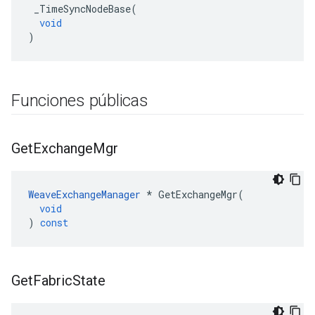
_TimeSyncNodeBase
(
void
)
Funciones públicas
Get
Exchange
Mgr
WeaveExchangeManager
*
GetExchangeMgr
(
void
)
const
Get
Fabric
State