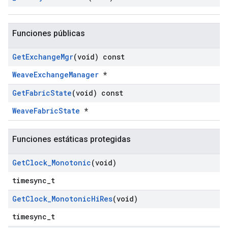
Funciones públicas
Get
Exchange
Mgr
(void) const
WeaveExchangeManager
*
Get
Fabric
State
(void) const
WeaveFabricState
*
Funciones estáticas protegidas
Get
Clock
_
Monotonic
(void)
timesync_t
Get
Clock
_
Monotonic
Hi
Res
(void)
timesync_t