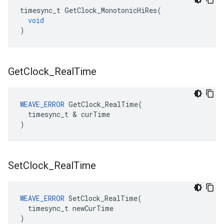
timesync_t
GetClock_MonotonicHiRes
(
void
)
Get
Clock
_
Real
Time
WEAVE_ERROR
GetClock_RealTime
(
timesync_t
&
curTime
)
Set
Clock
_
Real
Time
WEAVE_ERROR
SetClock_RealTime
(
timesync_t
newCurTime
)