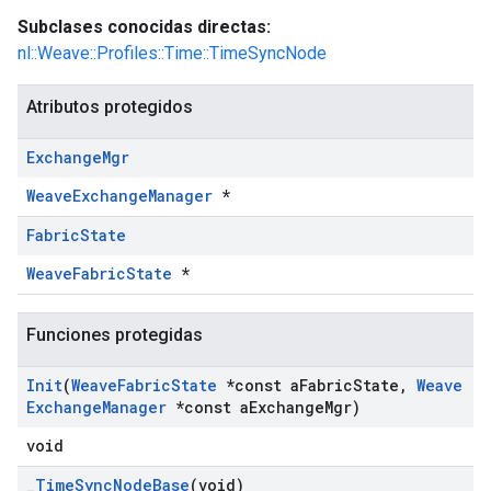
Subclases conocidas directas:
nl::Weave::Profiles::Time::TimeSyncNode
Atributos protegidos
Exchange
Mgr
WeaveExchangeManager
*
Fabric
State
WeaveFabricState
*
Funciones protegidas
Init
(
Weave
Fabric
State
*const a
Fabric
State
,
Weave
Exchange
Manager
*const a
Exchange
Mgr)
void
_
Time
Sync
Node
Base
(void)