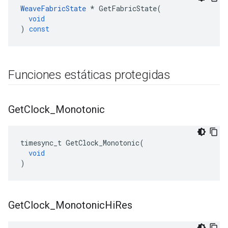
WeaveFabricState
*
GetFabricState
(
void
)
const
Funciones estáticas protegidas
Get
Clock
_
Monotonic
timesync_t
GetClock_Monotonic
(
void
)
Get
Clock
_
Monotonic
Hi
Res