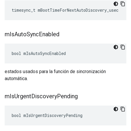
timesync_t
mBootTimeForNextAutoDiscovery_usec
m
Is
Auto
Sync
Enabled
bool
mIsAutoSyncEnabled
estados usados para la función de sincronización
automática.
m
Is
Urgent
Discovery
Pending
bool
mIsUrgentDiscoveryPending