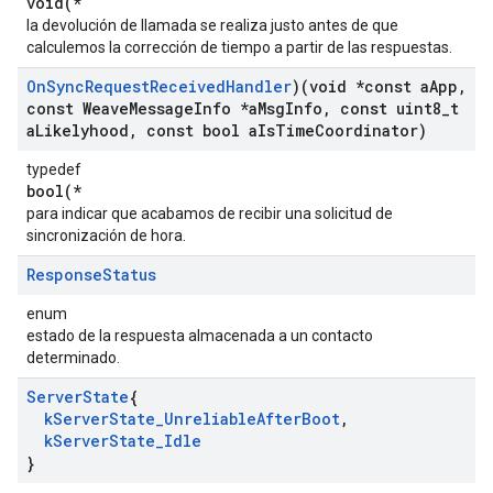
void(*
la devolución de llamada se realiza justo antes de que
calculemos la corrección de tiempo a partir de las respuestas.
On
Sync
Request
Received
Handler
)(void *const a
App
,
const Weave
Message
Info *a
Msg
Info
,
const uint8
_
t
a
Likelyhood
,
const bool a
Is
Time
Coordinator)
typedef
bool(*
para indicar que acabamos de recibir una solicitud de
sincronización de hora.
Response
Status
enum
estado de la respuesta almacenada a un contacto
determinado.
Server
State
{
k
Server
State
_
Unreliable
After
Boot
,
k
Server
State
_
Idle
}