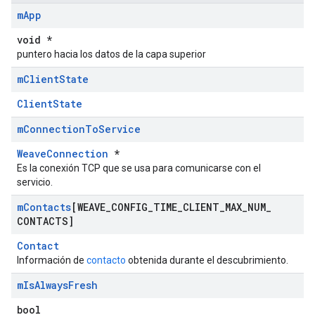
m
App
void *
puntero hacia los datos de la capa superior
m
Client
State
ClientState
m
Connection
To
Service
WeaveConnection
*
Es la conexión TCP que se usa para comunicarse con el
servicio.
m
Contacts
[WEAVE
_
CONFIG
_
TIME
_
CLIENT
_
MAX
_
NUM
_
CONTACTS]
Contact
Información de
contacto
obtenida durante el descubrimiento.
m
Is
Always
Fresh
bool