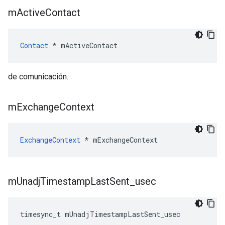
m
Active
Contact
Contact
*
mActiveContact
de comunicación.
m
Exchange
Context
ExchangeContext
*
mExchangeContext
m
Unadj
Timestamp
Last
Sent
_
usec
timesync_t
mUnadjTimestampLastSent_usec