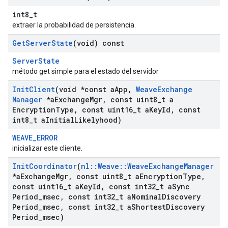
int8_t
extraer la probabilidad de persistencia.
Get
Server
State
(void) const
ServerState
método get simple para el estado del servidor
Init
Client
(void *const a
App
,
Weave
Exchange
Manager
*a
Exchange
Mgr
,
const uint8
_
t a
Encryption
Type
,
const uint16
_
t a
Key
Id
,
const
int8
_
t a
Initial
Likelyhood)
WEAVE_ERROR
inicializar este cliente.
Init
Coordinator
(
nl
::
Weave
::
Weave
Exchange
Manager
*a
Exchange
Mgr
,
const uint8
_
t a
Encryption
Type
,
const uint16
_
t a
Key
Id
,
const int32
_
t a
Sync
Period
_
msec
,
const int32
_
t a
Nominal
Discovery
Period
_
msec
,
const int32
_
t a
Shortest
Discovery
Period
_
msec)