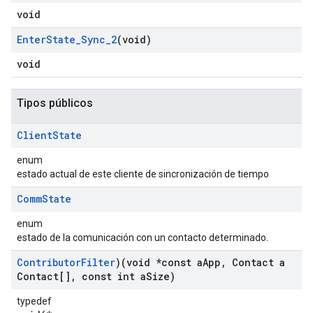
void
Enter
State
_
Sync
_
2
(void)
void
Tipos públicos
Client
State
enum
estado actual de este cliente de sincronización de tiempo
Comm
State
enum
estado de la comunicación con un contacto determinado.
Contributor
Filter
)(void *const a
App
,
Contact a
Contact[]
,
const int a
Size)
typedef