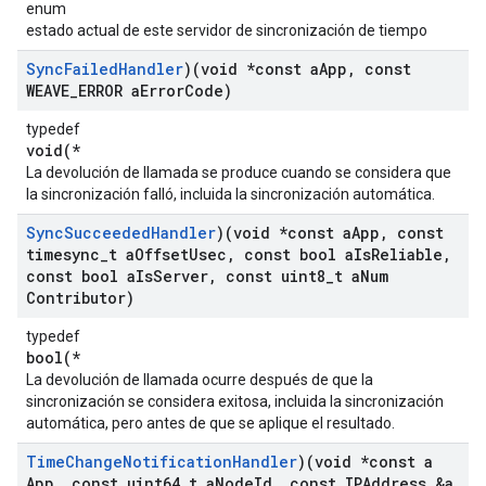
enum
estado actual de este servidor de sincronización de tiempo
Sync
Failed
Handler
)(void *const a
App
,
const
WEAVE
_
ERROR a
Error
Code)
typedef
void(*
La devolución de llamada se produce cuando se considera que
la sincronización falló, incluida la sincronización automática.
Sync
Succeeded
Handler
)(void *const a
App
,
const
timesync
_
t a
Offset
Usec
,
const bool a
Is
Reliable
,
const bool a
Is
Server
,
const uint8
_
t a
Num
Contributor)
typedef
bool(*
La devolución de llamada ocurre después de que la
sincronización se considera exitosa, incluida la sincronización
automática, pero antes de que se aplique el resultado.
Time
Change
Notification
Handler
)(void *const a
App
,
const uint64
_
t a
Node
Id
,
const IPAddress &a