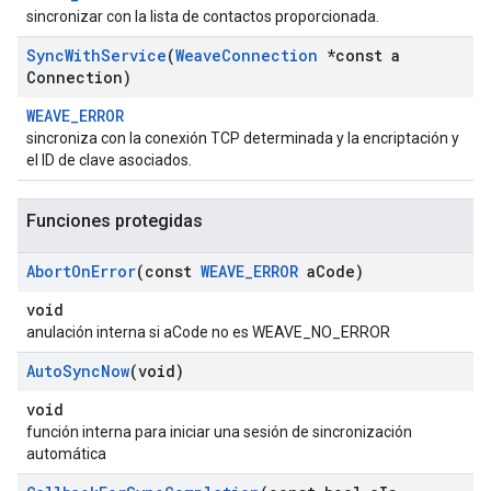
sincronizar con la lista de contactos proporcionada.
Sync
With
Service
(
Weave
Connection
*const a
Connection)
WEAVE_ERROR
sincroniza con la conexión TCP determinada y la encriptación y
el ID de clave asociados.
Funciones protegidas
Abort
On
Error
(const
WEAVE
_
ERROR
a
Code)
void
anulación interna si aCode no es WEAVE_NO_ERROR
Auto
Sync
Now
(void)
void
función interna para iniciar una sesión de sincronización
automática