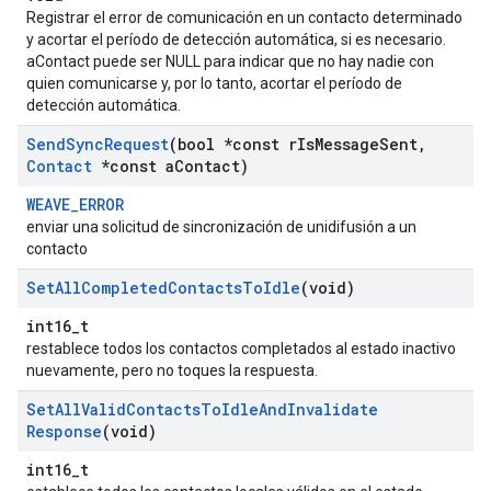
Registrar el error de comunicación en un contacto determinado
y acortar el período de detección automática, si es necesario.
aContact puede ser NULL para indicar que no hay nadie con
quien comunicarse y, por lo tanto, acortar el período de
detección automática.
Send
Sync
Request
(bool *const r
Is
Message
Sent
,
Contact
*const a
Contact)
WEAVE_ERROR
enviar una solicitud de sincronización de unidifusión a un
contacto
Set
All
Completed
Contacts
To
Idle
(void)
int16_t
restablece todos los contactos completados al estado inactivo
nuevamente, pero no toques la respuesta.
Set
All
Valid
Contacts
To
Idle
And
Invalidate
Response
(void)
int16_t