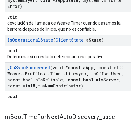
System
Layer
,
void *a
App
State
,
System
::
Error a
Error)
void
devolución de llamada de Weave Timer cuando pasamos la
barrera después del inicio, que no es confiable.
Is
Operational
State
(
Client
State
a
State)
bool
Determinar si un estado determinado es operativo
_
On
Sync
Succeeded
(void *const a
App
,
const nl
::
Weave
::
Profiles
::
Time
::
timesync
_
t a
Offset
Usec
,
const bool a
Is
Reliable
,
const bool a
Is
Server
,
const uint8
_
t a
Num
Contributor)
bool
m
Boot
Time
For
Next
Auto
Discovery
_
usec