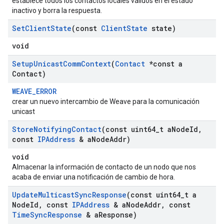
establece todos los contactos locales válidos en el estado
inactivo y borra la respuesta.
Set
Client
State
(const
Client
State
state)
void
Setup
Unicast
Comm
Context
(
Contact
*const a
Contact)
WEAVE_ERROR
crear un nuevo intercambio de Weave para la comunicación
unicast
Store
Notifying
Contact
(const uint64
_
t a
Node
Id
,
const
IPAddress
& a
Node
Addr)
void
Almacenar la información de contacto de un nodo que nos
acaba de enviar una notificación de cambio de hora.
Update
Multicast
Sync
Response
(const uint64
_
t a
Node
Id
,
const
IPAddress
& a
Node
Addr
,
const
Time
Sync
Response
& a
Response)