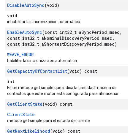
Disable
Auto
Sync
(void)
void
inhabilitar la sincronización automática.
Enable
Auto
Sync
(const int32
_
t a
Sync
Period
_
msec
,
const int32
_
t a
Nominal
Discovery
Period
_
msec
,
const int32
_
t a
Shortest
Discovery
Period
_
msec)
WEAVE_ERROR
habilitar la sincronización automática
Get
Capacity
Of
Contact
List
(void) const
int
Es un método get simple que indica la cantidad máxima de
contactos que este motor está configurado para almacenar.
Get
Client
State
(void) const
ClientState
método get simple para el estado del cliente
Get
Next
Likelihood
(void) const