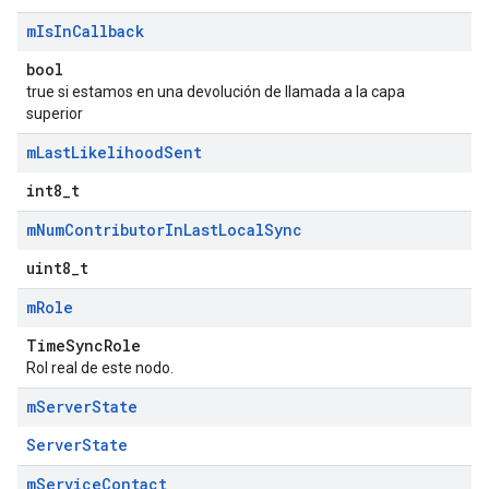
m
Is
In
Callback
bool
true si estamos en una devolución de llamada a la capa
superior
m
Last
Likelihood
Sent
int8_t
m
Num
Contributor
In
Last
Local
Sync
uint8_t
m
Role
TimeSyncRole
Rol real de este nodo.
m
Server
State
ServerState
m
Service
Contact