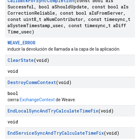
Callback
For
Sync
Completion
(const bool a
Is
Successful
,
bool a
Should
Update
,
const bool a
Is
Correction
Reliable
,
const bool a
Is
From
Server
,
const uint8
_
t a
Num
Contributor
,
const timesync
_
t
a
System
Timestamp
_
usec
,
const timesync
_
t a
Diff
Time
_
usec)
WEAVE_ERROR
inducir la devolución de llamada a la capa de la aplicación.
Clear
State
(void)
void
Destroy
Comm
Context
(void)
bool
cierra
ExchangeContext
de Weave.
End
Local
Sync
And
Try
Calculate
Time
Fix
(void)
void
End
Service
Sync
And
Try
Calculate
Time
Fix
(void)