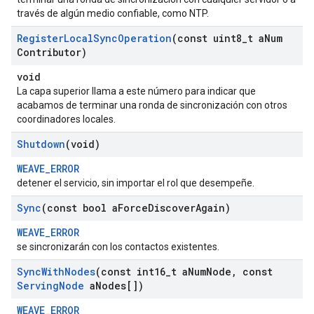
través de algún medio confiable, como NTP.
Register
Local
Sync
Operation
(const uint8
_
t a
Num
Contributor)
void
La capa superior llama a este número para indicar que
acabamos de terminar una ronda de sincronización con otros
coordinadores locales.
Shutdown
(void)
WEAVE_ERROR
detener el servicio, sin importar el rol que desempeñe.
Sync
(const bool a
Force
Discover
Again)
WEAVE_ERROR
se sincronizarán con los contactos existentes.
Sync
With
Nodes
(const int16
_
t a
Num
Node
,
const
Serving
Node
a
Nodes[])
WEAVE_ERROR