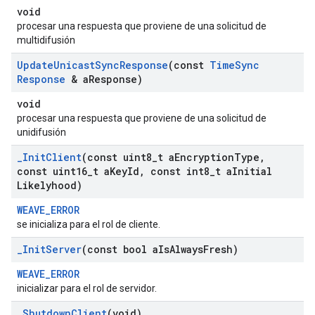
void
procesar una respuesta que proviene de una solicitud de
multidifusión
Update
Unicast
Sync
Response
(const
Time
Sync
Response
& a
Response)
void
procesar una respuesta que proviene de una solicitud de
unidifusión
_
Init
Client
(const uint8
_
t a
Encryption
Type
,
const uint16
_
t a
Key
Id
,
const int8
_
t a
Initial
Likelyhood)
WEAVE_ERROR
se inicializa para el rol de cliente.
_
Init
Server
(const bool a
Is
Always
Fresh)
WEAVE_ERROR
inicializar para el rol de servidor.
_
Shutdown
Client
(void)