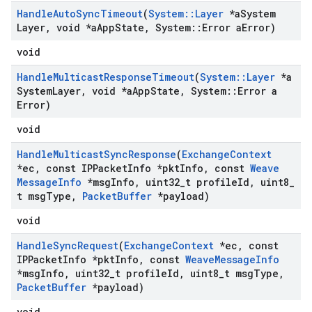
Handle
Auto
Sync
Timeout
(
System
::
Layer
*a
System
Layer
,
void *a
App
State
,
System
::
Error a
Error)
void
Handle
Multicast
Response
Timeout
(
System
::
Layer
*a
System
Layer
,
void *a
App
State
,
System
::
Error a
Error)
void
Handle
Multicast
Sync
Response
(
Exchange
Context
*ec
,
const IPPacket
Info *pkt
Info
,
const
Weave
Message
Info
*msg
Info
,
uint32
_
t profile
Id
,
uint8
_
t msg
Type
,
Packet
Buffer
*payload)
void
Handle
Sync
Request
(
Exchange
Context
*ec
,
const
IPPacket
Info *pkt
Info
,
const
Weave
Message
Info
*msg
Info
,
uint32
_
t profile
Id
,
uint8
_
t msg
Type
,
Packet
Buffer
*payload)
void