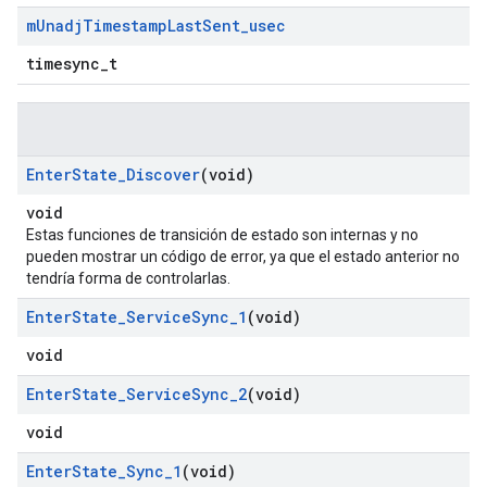
m
Unadj
Timestamp
Last
Sent
_
usec
timesync_t
Enter
State
_
Discover
(void)
void
Estas funciones de transición de estado son internas y no
pueden mostrar un código de error, ya que el estado anterior no
tendría forma de controlarlas.
Enter
State
_
Service
Sync
_
1
(void)
void
Enter
State
_
Service
Sync
_
2
(void)
void
Enter
State
_
Sync
_
1
(void)