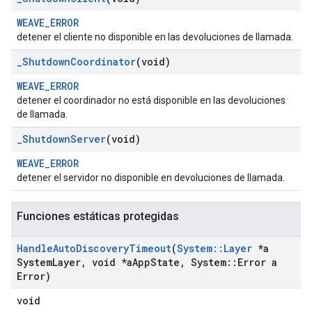
WEAVE_ERROR
detener el cliente no disponible en las devoluciones de llamada.
_
Shutdown
Coordinator
(void)
WEAVE_ERROR
detener el coordinador no está disponible en las devoluciones
de llamada.
_
Shutdown
Server
(void)
WEAVE_ERROR
detener el servidor no disponible en devoluciones de llamada.
Funciones estáticas protegidas
Handle
Auto
Discovery
Timeout
(
System
::
Layer
*a
System
Layer
,
void *a
App
State
,
System
::
Error a
Error)
void