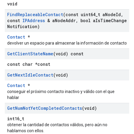
void
Find
Replaceable
Contact
(const uint64
_
t a
Node
Id
,
const
IPAddress
& a
Node
Addr
,
bool a
Is
Time
Change
Notification)
Contact
*
devolver un espacio para almacenar la información de contacto
Get
Client
State
Name
(void) const
const char *const
Get
Next
Idle
Contact
(void)
Contact
*
conseguir el próximo contacto inactivo y válido con el que
hablar
Get
Num
Not
Yet
Completed
Contacts
(void)
int16_t
obtener la cantidad de contactos válidos, pero aún no
hablamos con ellos.