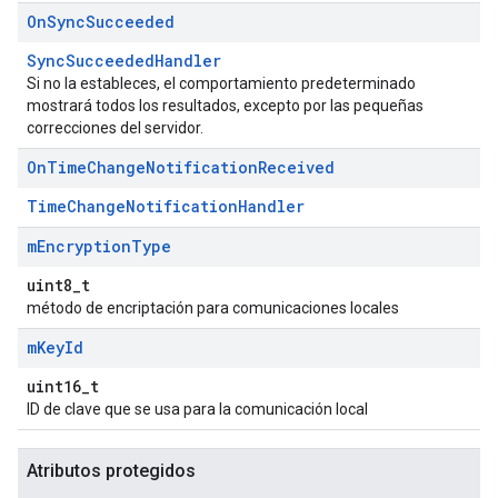
On
Sync
Succeeded
SyncSucceededHandler
Si no la estableces, el comportamiento predeterminado
mostrará todos los resultados, excepto por las pequeñas
correcciones del servidor.
On
Time
Change
Notification
Received
TimeChangeNotificationHandler
m
Encryption
Type
uint8_t
método de encriptación para comunicaciones locales
m
Key
Id
uint16_t
ID de clave que se usa para la comunicación local
Atributos protegidos