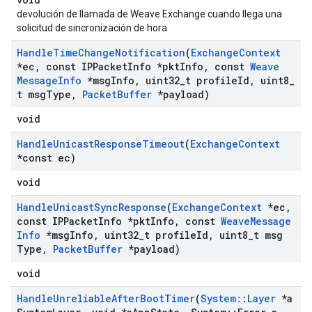
devolución de llamada de Weave Exchange cuando llega una
solicitud de sincronización de hora
Handle
Time
Change
Notification
(
Exchange
Context
*ec
,
const IPPacket
Info *pkt
Info
,
const
Weave
Message
Info
*msg
Info
,
uint32
_
t profile
Id
,
uint8
_
t msg
Type
,
Packet
Buffer
*payload)
void
Handle
Unicast
Response
Timeout
(
Exchange
Context
*const ec)
void
Handle
Unicast
Sync
Response
(
Exchange
Context
*ec
,
const IPPacket
Info *pkt
Info
,
const
Weave
Message
Info
*msg
Info
,
uint32
_
t profile
Id
,
uint8
_
t msg
Type
,
Packet
Buffer
*payload)
void
Handle
Unreliable
After
Boot
Timer
(
System
::
Layer
*a