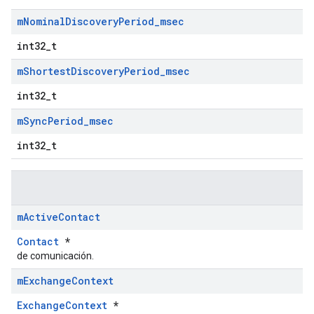
m
Nominal
Discovery
Period
_
msec
int32_t
m
Shortest
Discovery
Period
_
msec
int32_t
m
Sync
Period
_
msec
int32_t
m
Active
Contact
Contact
*
de comunicación.
m
Exchange
Context
ExchangeContext
*