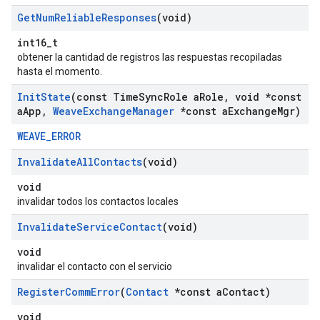
Get
Num
Reliable
Responses
(void)
int16_t
obtener la cantidad de registros las respuestas recopiladas
hasta el momento.
Init
State
(const Time
Sync
Role a
Role
,
void *const
a
App
,
Weave
Exchange
Manager
*const a
Exchange
Mgr)
WEAVE_ERROR
Invalidate
All
Contacts
(void)
void
invalidar todos los contactos locales
Invalidate
Service
Contact
(void)
void
invalidar el contacto con el servicio
Register
Comm
Error
(
Contact
*const a
Contact)
void