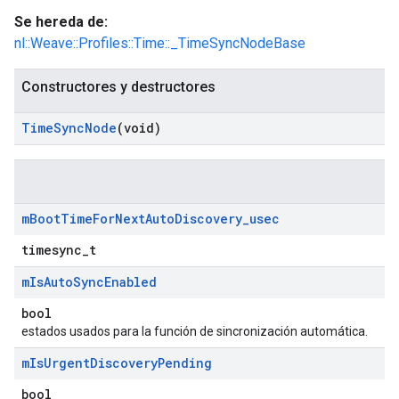
Se hereda de:
nl::Weave::Profiles::Time::_TimeSyncNodeBase
Constructores y destructores
Time
Sync
Node
(void)
m
Boot
Time
For
Next
Auto
Discovery
_
usec
timesync_t
m
Is
Auto
Sync
Enabled
bool
estados usados para la función de sincronización automática.
m
Is
Urgent
Discovery
Pending
bool