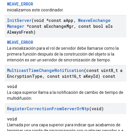
WEAVE_ERROR
inicializamos este coordinador.
Init
Server
(void *const a
App
,
Weave
Exchange
Manager
*const a
Exchange
Mgr
,
const bool a
Is
Always
Fresh)
WEAVE_ERROR
La inicialización para el rol de servidor debe llamarse como la
primera función después de la construcción del objeto si la
intención es ser un servidor de sincronización de tiempo.
Multicast
Time
Change
Notification
(const uint8
_
t a
Encryption
Type
,
const uint16
_
t a
Key
Id) const
void
La capa superior llama a la notificación de cambio de tiempo de
multidifusión.
Register
Correction
From
Server
Or
Ntp
(void)
void
Llamada por una capa superior para indicar que acabamos de
terminar una ronda de sincronización con cualquier servidor o a