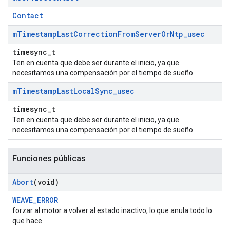
Contact
m
Timestamp
Last
Correction
From
Server
Or
Ntp
_
usec
timesync_t
Ten en cuenta que debe ser durante el inicio, ya que
necesitamos una compensación por el tiempo de sueño.
m
Timestamp
Last
Local
Sync
_
usec
timesync_t
Ten en cuenta que debe ser durante el inicio, ya que
necesitamos una compensación por el tiempo de sueño.
Funciones públicas
Abort
(void)
WEAVE_ERROR
forzar al motor a volver al estado inactivo, lo que anula todo lo
que hace.