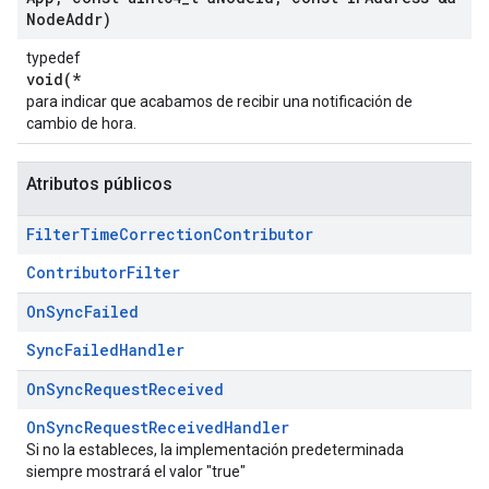
Node
Addr)
typedef
void(*
para indicar que acabamos de recibir una notificación de
cambio de hora.
Atributos públicos
Filter
Time
Correction
Contributor
ContributorFilter
On
Sync
Failed
SyncFailedHandler
On
Sync
Request
Received
OnSyncRequestReceivedHandler
Si no la estableces, la implementación predeterminada
siempre mostrará el valor "true"