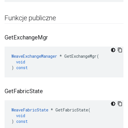
Funkcje publiczne
Get
Exchange
Mgr
WeaveExchangeManager
*
GetExchangeMgr
(
void
)
const
Get
Fabric
State
WeaveFabricState
*
GetFabricState
(
void
)
const