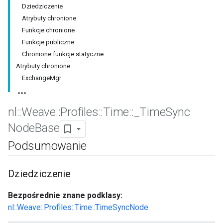
Dziedziczenie
Atrybuty chronione
Funkcje chronione
Funkcje publiczne
Chronione funkcje statyczne
Atrybuty chronione
ExchangeMgr
nl
::
Weave
::
Profiles
::
Time
::
_
Time
Sync
Node
Base
Podsumowanie
Dziedziczenie
Bezpośrednie znane podklasy:
nl::Weave::Profiles::Time::TimeSyncNode