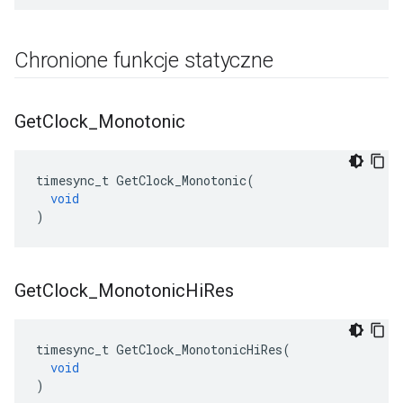
Chronione funkcje statyczne
Get
Clock
_
Monotonic
timesync_t
GetClock_Monotonic
(
void
)
Get
Clock
_
Monotonic
Hi
Res
timesync_t
GetClock_MonotonicHiRes
(
void
)