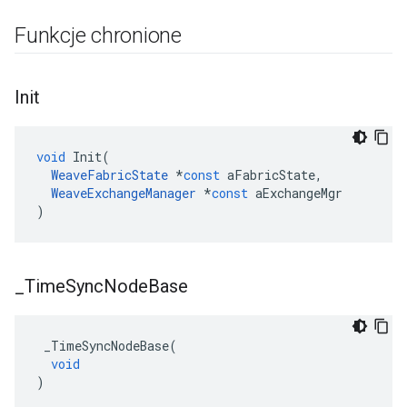
Funkcje chronione
Init
void
Init
(
WeaveFabricState
*
const
aFabricState
,
WeaveExchangeManager
*
const
aExchangeMgr
)
_
Time
Sync
Node
Base
_TimeSyncNodeBase
(
void
)