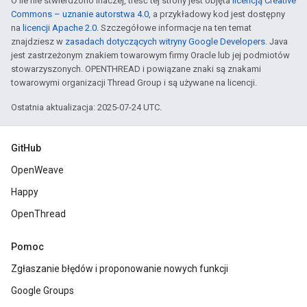
O ile nie stwierdzono inaczej, treść tej strony jest objęta
licencją Creative
Commons – uznanie autorstwa 4.0
, a przykładowy kod jest dostępny
na
licencji Apache 2.0
. Szczegółowe informacje na ten temat
znajdziesz w
zasadach dotyczących witryny Google Developers
. Java
jest zastrzeżonym znakiem towarowym firmy Oracle lub jej podmiotów
stowarzyszonych. OPENTHREAD i powiązane znaki są znakami
towarowymi organizacji Thread Group i są używane na licencji.
Ostatnia aktualizacja: 2025-07-24 UTC.
GitHub
OpenWeave
Happy
OpenThread
Pomoc
Zgłaszanie błędów i proponowanie nowych funkcji
Google Groups