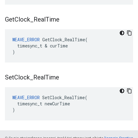
Get
Clock
_
Real
Time
WEAVE_ERROR
GetClock_RealTime
(
timesync_t
&
curTime
)
Set
Clock
_
Real
Time
WEAVE_ERROR
SetClock_RealTime
(
timesync_t
newCurTime
)