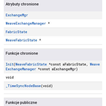
Atrybuty chronione
Exchange
Mgr
WeaveExchangeManager
*
Fabric
State
WeaveFabricState
*
Funkcje chronione
Init
(
Weave
Fabric
State
*const a
Fabric
State
,
Weave
Exchange
Manager
*const a
Exchange
Mgr)
void
_
Time
Sync
Node
Base
(void)
Funkcje publiczne