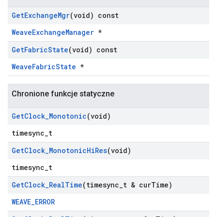
Get
Exchange
Mgr
(void) const
WeaveExchangeManager
*
Get
Fabric
State
(void) const
WeaveFabricState
*
Chronione funkcje statyczne
Get
Clock
_
Monotonic
(void)
timesync_t
Get
Clock
_
Monotonic
Hi
Res
(void)
timesync_t
Get
Clock
_
Real
Time
(timesync
_
t & cur
Time)
WEAVE_ERROR