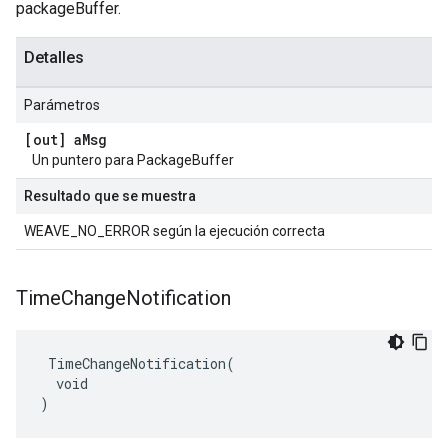
packageBuffer.
Detalles
Parámetros
[out] a
Msg
Un puntero para PackageBuffer
Resultado que se muestra
WEAVE_NO_ERROR según la ejecución correcta
Time
Change
Notification
 TimeChangeNotification(

  void

)