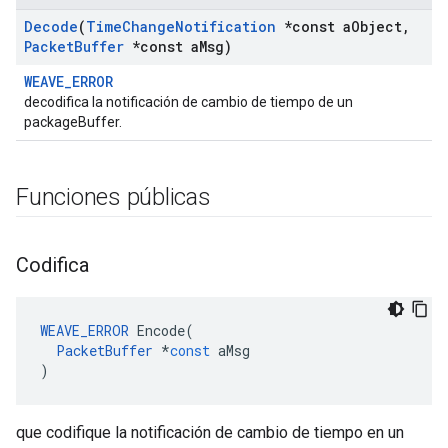
Decode
(
Time
Change
Notification
*const a
Object
,
Packet
Buffer
*const a
Msg)
WEAVE_ERROR
decodifica la notificación de cambio de tiempo de un
packageBuffer.
Funciones públicas
Codifica
WEAVE_ERROR
Encode
(
PacketBuffer
*
const
aMsg
)
que codifique la notificación de cambio de tiempo en un