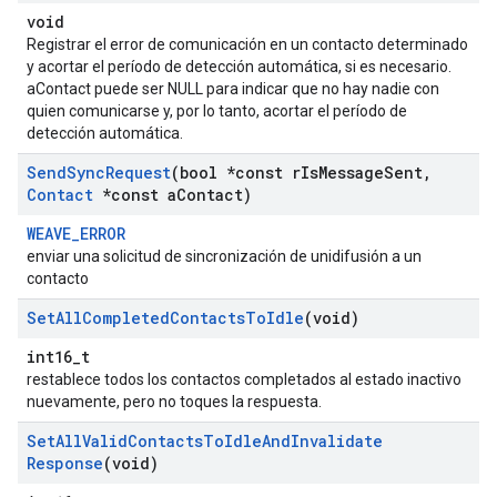
void
Registrar el error de comunicación en un contacto determinado
y acortar el período de detección automática, si es necesario.
aContact puede ser NULL para indicar que no hay nadie con
quien comunicarse y, por lo tanto, acortar el período de
detección automática.
Send
Sync
Request
(bool *const r
Is
Message
Sent
,
Contact
*const a
Contact)
WEAVE_ERROR
enviar una solicitud de sincronización de unidifusión a un
contacto
Set
All
Completed
Contacts
To
Idle
(void)
int16_t
restablece todos los contactos completados al estado inactivo
nuevamente, pero no toques la respuesta.
Set
All
Valid
Contacts
To
Idle
And
Invalidate
Response
(void)