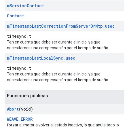
m
Service
Contact
Contact
m
Timestamp
Last
Correction
From
Server
Or
Ntp
_
usec
timesync_t
Ten en cuenta que debe ser durante el inicio, ya que
necesitamos una compensación por el tiempo de sueño.
m
Timestamp
Last
Local
Sync
_
usec
timesync_t
Ten en cuenta que debe ser durante el inicio, ya que
necesitamos una compensación por el tiempo de sueño.
Funciones públicas
Abort
(void)
WEAVE_ERROR
forzar al motor a volver al estado inactivo, lo que anula todo lo