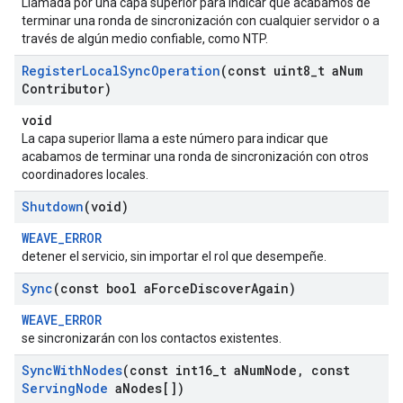
Llamada por una capa superior para indicar que acabamos de
terminar una ronda de sincronización con cualquier servidor o a
través de algún medio confiable, como NTP.
Register
Local
Sync
Operation
(const uint8
_
t a
Num
Contributor)
void
La capa superior llama a este número para indicar que
acabamos de terminar una ronda de sincronización con otros
coordinadores locales.
Shutdown
(void)
WEAVE_ERROR
detener el servicio, sin importar el rol que desempeñe.
Sync
(const bool a
Force
Discover
Again)
WEAVE_ERROR
se sincronizarán con los contactos existentes.
Sync
With
Nodes
(const int16
_
t a
Num
Node
,
const
Serving
Node
a
Nodes[])