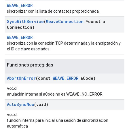
WEAVE_ERROR
sincronizar con la lista de contactos proporcionada.
Sync
With
Service
(
Weave
Connection
*const a
Connection)
WEAVE_ERROR
sincroniza con la conexión TCP determinada y la encriptación y
el ID de clave asociados.
Funciones protegidas
Abort
On
Error
(const
WEAVE
_
ERROR
a
Code)
void
anulación interna si aCode no es WEAVE_NO_ERROR
Auto
Sync
Now
(void)
void
función interna para iniciar una sesión de sincronización
automática