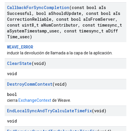
Callback
For
Sync
Completion
(const bool a
Is
Successful
,
bool a
Should
Update
,
const bool a
Is
Correction
Reliable
,
const bool a
Is
From
Server
,
const uint8
_
t a
Num
Contributor
,
const timesync
_
t
a
System
Timestamp
_
usec
,
const timesync
_
t a
Diff
Time
_
usec)
WEAVE_ERROR
inducir la devolución de llamada a la capa de la aplicación.
Clear
State
(void)
void
Destroy
Comm
Context
(void)
bool
cierra
ExchangeContext
de Weave.
End
Local
Sync
And
Try
Calculate
Time
Fix
(void)
void