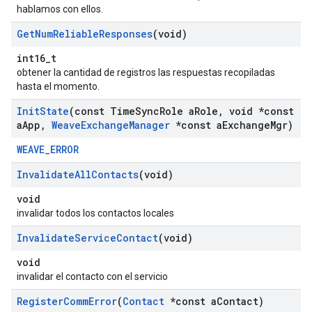
hablamos con ellos.
Get
Num
Reliable
Responses
(void)
int16_t
obtener la cantidad de registros las respuestas recopiladas
hasta el momento.
Init
State
(const Time
Sync
Role a
Role
,
void *const
a
App
,
Weave
Exchange
Manager
*const a
Exchange
Mgr)
WEAVE_ERROR
Invalidate
All
Contacts
(void)
void
invalidar todos los contactos locales
Invalidate
Service
Contact
(void)
void
invalidar el contacto con el servicio
Register
Comm
Error
(
Contact
*const a
Contact)