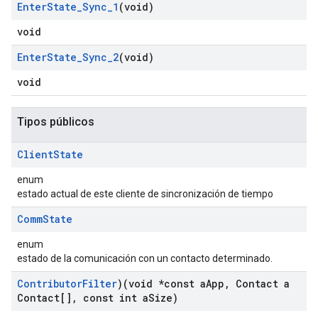
Enter
State
_
Sync
_
1
(void)
void
Enter
State
_
Sync
_
2
(void)
void
Tipos públicos
Client
State
enum
estado actual de este cliente de sincronización de tiempo
Comm
State
enum
estado de la comunicación con un contacto determinado.
Contributor
Filter
)(void *const a
App
,
Contact a
Contact[]
,
const int a
Size)