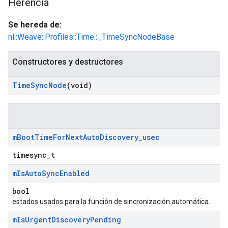
Herencia
Se hereda de:
nl::Weave::Profiles::Time::_TimeSyncNodeBase
Constructores y destructores
Time
Sync
Node
(void)
m
Boot
Time
For
Next
Auto
Discovery
_
usec
timesync_t
m
Is
Auto
Sync
Enabled
bool
estados usados para la función de sincronización automática.
m
Is
Urgent
Discovery
Pending