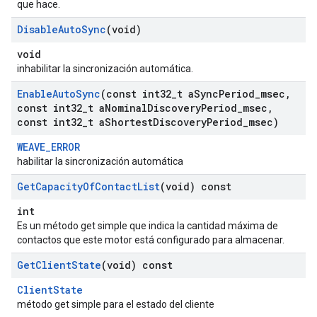
que hace.
Disable
Auto
Sync
(void)
void
inhabilitar la sincronización automática.
Enable
Auto
Sync
(const int32
_
t a
Sync
Period
_
msec
,
const int32
_
t a
Nominal
Discovery
Period
_
msec
,
const int32
_
t a
Shortest
Discovery
Period
_
msec)
WEAVE_ERROR
habilitar la sincronización automática
Get
Capacity
Of
Contact
List
(void) const
int
Es un método get simple que indica la cantidad máxima de
contactos que este motor está configurado para almacenar.
Get
Client
State
(void) const
ClientState
método get simple para el estado del cliente