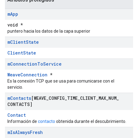
m
App
void *
puntero hacia los datos de la capa superior
m
Client
State
ClientState
m
Connection
To
Service
WeaveConnection
*
Es la conexión TCP que se usa para comunicarse con el
servicio.
m
Contacts
[WEAVE
_
CONFIG
_
TIME
_
CLIENT
_
MAX
_
NUM
_
CONTACTS]
Contact
Información de
contacto
obtenida durante el descubrimiento.
m
Is
Always
Fresh