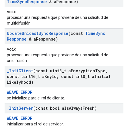
Time
Sync
Response
& a
Response)
void
procesar una respuesta que proviene de una solicitud de
multidifusión
Update
Unicast
Sync
Response
(const
Time
Sync
Response
& a
Response)
void
procesar una respuesta que proviene de una solicitud de
unidifusión
_
Init
Client
(const uint8
_
t a
Encryption
Type
,
const uint16
_
t a
Key
Id
,
const int8
_
t a
Initial
Likelyhood)
WEAVE_ERROR
se inicializa para el rol de cliente.
_
Init
Server
(const bool a
Is
Always
Fresh)
WEAVE_ERROR
inicializar para el rol de servidor.