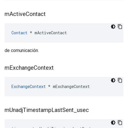
m
Active
Contact
Contact
*
mActiveContact
de comunicación.
m
Exchange
Context
ExchangeContext
*
mExchangeContext
m
Unadj
Timestamp
Last
Sent
_
usec