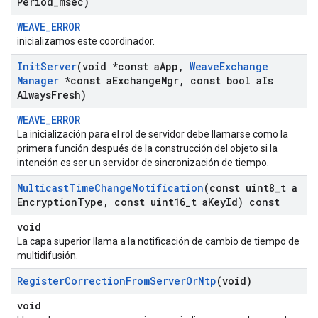
Period
_
msec)
WEAVE_ERROR
inicializamos este coordinador.
Init
Server
(void *const a
App
,
Weave
Exchange
Manager
*const a
Exchange
Mgr
,
const bool a
Is
Always
Fresh)
WEAVE_ERROR
La inicialización para el rol de servidor debe llamarse como la
primera función después de la construcción del objeto si la
intención es ser un servidor de sincronización de tiempo.
Multicast
Time
Change
Notification
(const uint8
_
t a
Encryption
Type
,
const uint16
_
t a
Key
Id) const
void
La capa superior llama a la notificación de cambio de tiempo de
multidifusión.
Register
Correction
From
Server
Or
Ntp
(void)
void