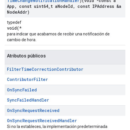
Time
Change
Notification
Handler
)(void *const a
App
,
const uint64
_
t a
Node
Id
,
const IPAddress &a
Node
Addr)
typedef
void(*
para indicar que acabamos de recibir una notificación de
cambio de hora.
Atributos públicos
Filter
Time
Correction
Contributor
ContributorFilter
On
Sync
Failed
SyncFailedHandler
On
Sync
Request
Received
OnSyncRequestReceivedHandler
Si no la estableces, la implementación predeterminada