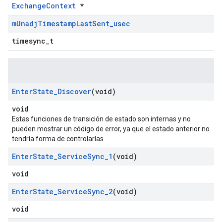
ExchangeContext
*
m
Unadj
Timestamp
Last
Sent
_
usec
timesync_t
Enter
State
_
Discover
(void)
void
Estas funciones de transición de estado son internas y no
pueden mostrar un código de error, ya que el estado anterior no
tendría forma de controlarlas.
Enter
State
_
Service
Sync
_
1
(void)
void
Enter
State
_
Service
Sync
_
2
(void)
void