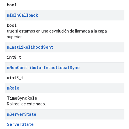
bool
m
Is
In
Callback
bool
true si estamos en una devolución de llamada a la capa
superior
m
Last
Likelihood
Sent
int8_t
m
Num
Contributor
In
Last
Local
Sync
uint8_t
m
Role
TimeSyncRole
Rol real de este nodo.
m
Server
State
ServerState