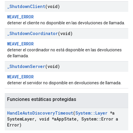
_
Shutdown
Client
(void)
WEAVE_ERROR
detener el cliente no disponible en las devoluciones de llamada.
_
Shutdown
Coordinator
(void)
WEAVE_ERROR
detener el coordinador no está disponible en las devoluciones
de llamada.
_
Shutdown
Server
(void)
WEAVE_ERROR
detener el servidor no disponible en devoluciones de llamada.
Funciones estáticas protegidas
Handle
Auto
Discovery
Timeout
(
System
::
Layer
*a
System
Layer
,
void *a
App
State
,
System
::
Error a
Error)