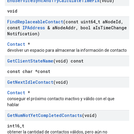
End
Service
Sync
And
Try
Calculate
Time
Fix
(void)
void
Find
Replaceable
Contact
(const uint64
_
t a
Node
Id
,
const
IPAddress
& a
Node
Addr
,
bool a
Is
Time
Change
Notification)
Contact
*
devolver un espacio para almacenar la información de contacto
Get
Client
State
Name
(void) const
const char *const
Get
Next
Idle
Contact
(void)
Contact
*
conseguir el próximo contacto inactivo y válido con el que
hablar
Get
Num
Not
Yet
Completed
Contacts
(void)
int16_t
obtener la cantidad de contactos válidos, pero aún no