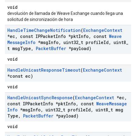
void
devolución de llamada de Weave Exchange cuando llega una
solicitud de sincronización de hora
Handle
Time
Change
Notification
(
Exchange
Context
*ec
,
const IPPacket
Info *pkt
Info
,
const
Weave
Message
Info
*msg
Info
,
uint32
_
t profile
Id
,
uint8
_
t msg
Type
,
Packet
Buffer
*payload)
void
Handle
Unicast
Response
Timeout
(
Exchange
Context
*const ec)
void
Handle
Unicast
Sync
Response
(
Exchange
Context
*ec
,
const IPPacket
Info *pkt
Info
,
const
Weave
Message
Info
*msg
Info
,
uint32
_
t profile
Id
,
uint8
_
t msg
Type
,
Packet
Buffer
*payload)
void