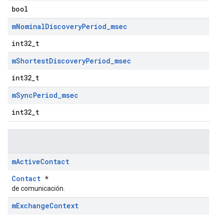
bool
m
Nominal
Discovery
Period
_
msec
int32_t
m
Shortest
Discovery
Period
_
msec
int32_t
m
Sync
Period
_
msec
int32_t
m
Active
Contact
Contact
*
de comunicación.
m
Exchange
Context