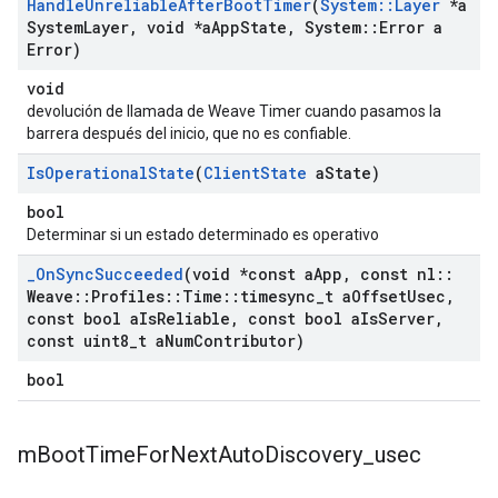
Handle
Unreliable
After
Boot
Timer
(
System
::
Layer
*a
System
Layer
,
void *a
App
State
,
System
::
Error a
Error)
void
devolución de llamada de Weave Timer cuando pasamos la
barrera después del inicio, que no es confiable.
Is
Operational
State
(
Client
State
a
State)
bool
Determinar si un estado determinado es operativo
_
On
Sync
Succeeded
(void *const a
App
,
const nl
::
Weave
::
Profiles
::
Time
::
timesync
_
t a
Offset
Usec
,
const bool a
Is
Reliable
,
const bool a
Is
Server
,
const uint8
_
t a
Num
Contributor)
bool
m
Boot
Time
For
Next
Auto
Discovery
_
usec