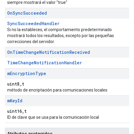
siempre mostrará el valor "true"
On
Sync
Succeeded
SyncSucceededHandler
Si no la estableces, el comportamiento predeterminado
mostrará todos los resultados, excepto por las pequeñas
correcciones del servidor.
On
Time
Change
Notification
Received
TimeChangeNotificationHandler
m
Encryption
Type
uint8_t
método de encriptación para comunicaciones locales
m
Key
Id
uint16_t
ID de clave que se usa para la comunicación local
Atributos protegidos