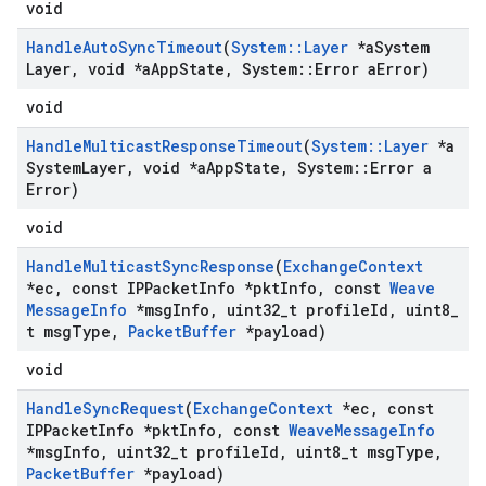
void
Handle
Auto
Sync
Timeout
(
System
::
Layer
*a
System
Layer
,
void *a
App
State
,
System
::
Error a
Error)
void
Handle
Multicast
Response
Timeout
(
System
::
Layer
*a
System
Layer
,
void *a
App
State
,
System
::
Error a
Error)
void
Handle
Multicast
Sync
Response
(
Exchange
Context
*ec
,
const IPPacket
Info *pkt
Info
,
const
Weave
Message
Info
*msg
Info
,
uint32
_
t profile
Id
,
uint8
_
t msg
Type
,
Packet
Buffer
*payload)
void
Handle
Sync
Request
(
Exchange
Context
*ec
,
const
IPPacket
Info *pkt
Info
,
const
Weave
Message
Info
*msg
Info
,
uint32
_
t profile
Id
,
uint8
_
t msg
Type
,
Packet
Buffer
*payload)