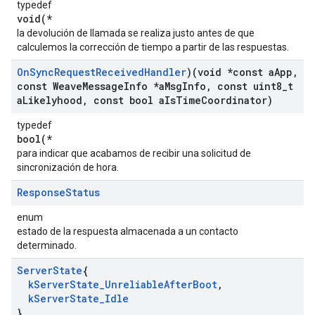
typedef
void(*
la devolución de llamada se realiza justo antes de que
calculemos la corrección de tiempo a partir de las respuestas.
On
Sync
Request
Received
Handler
)(void *const a
App
,
const Weave
Message
Info *a
Msg
Info
,
const uint8
_
t
a
Likelyhood
,
const bool a
Is
Time
Coordinator)
typedef
bool(*
para indicar que acabamos de recibir una solicitud de
sincronización de hora.
Response
Status
enum
estado de la respuesta almacenada a un contacto
determinado.
Server
State
{
k
Server
State
_
Unreliable
After
Boot
,
k
Server
State
_
Idle
}