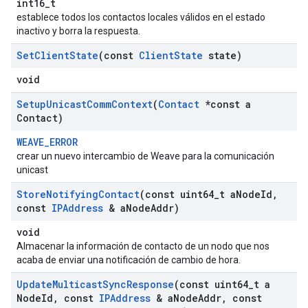
int16_t
establece todos los contactos locales válidos en el estado
inactivo y borra la respuesta.
Set
Client
State
(const
Client
State
state)
void
Setup
Unicast
Comm
Context
(
Contact
*const a
Contact)
WEAVE_ERROR
crear un nuevo intercambio de Weave para la comunicación
unicast
Store
Notifying
Contact
(const uint64
_
t a
Node
Id
,
const
IPAddress
& a
Node
Addr)
void
Almacenar la información de contacto de un nodo que nos
acaba de enviar una notificación de cambio de hora.
Update
Multicast
Sync
Response
(const uint64
_
t a
Node
Id
,
const
IPAddress
& a
Node
Addr
,
const