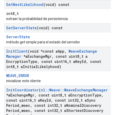
Get
Next
Likelihood
(void) const
int8_t
extraer la probabilidad de persistencia.
Get
Server
State
(void) const
ServerState
método get simple para el estado del servidor
Init
Client
(void *const a
App
,
Weave
Exchange
Manager
*a
Exchange
Mgr
,
const uint8
_
t a
Encryption
Type
,
const uint16
_
t a
Key
Id
,
const
int8
_
t a
Initial
Likelyhood)
WEAVE_ERROR
inicializar este cliente.
Init
Coordinator
(
nl
::
Weave
::
Weave
Exchange
Manager
*a
Exchange
Mgr
,
const uint8
_
t a
Encryption
Type
,
const uint16
_
t a
Key
Id
,
const int32
_
t a
Sync
Period
_
msec
,
const int32
_
t a
Nominal
Discovery
Period
_
msec
,
const int32
_
t a
Shortest
Discovery