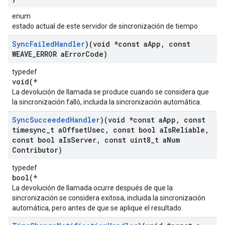
enum
estado actual de este servidor de sincronización de tiempo
Sync
Failed
Handler
)(void *const a
App
,
const
WEAVE
_
ERROR a
Error
Code)
typedef
void(*
La devolución de llamada se produce cuando se considera que
la sincronización falló, incluida la sincronización automática.
Sync
Succeeded
Handler
)(void *const a
App
,
const
timesync
_
t a
Offset
Usec
,
const bool a
Is
Reliable
,
const bool a
Is
Server
,
const uint8
_
t a
Num
Contributor)
typedef
bool(*
La devolución de llamada ocurre después de que la
sincronización se considera exitosa, incluida la sincronización
automática, pero antes de que se aplique el resultado.