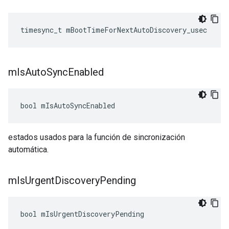
timesync_t
mBootTimeForNextAutoDiscovery_usec
m
Is
Auto
Sync
Enabled
bool
mIsAutoSyncEnabled
estados usados para la función de sincronización
automática.
m
Is
Urgent
Discovery
Pending
bool
mIsUrgentDiscoveryPending