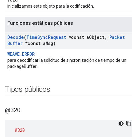
inicializamos este objeto para la codificación.
Funciones estáticas públicas
Decode
(
Time
Sync
Request
*const a
Object
,
Packet
Buffer
*const a
Msg)
WEAVE_ERROR
para decodificar la solicitud de sincronización de tiempo de un
packageBuffer.
Tipos públicos
@320
@320