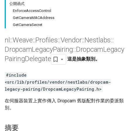
公開函式
EnforceAccessControl
GetCameraMACAddress
GetCameraSecret
nl
::
Weave
::
Profiles
::
Vendor
::
Nestlabs
::
Dropcam
Legacy
Pairing
::
Dropcam
Legacy
Pairing
Delegate
這是抽象類別。
#include
<src/lib/profiles/vendor/nestlabs/dropcam-
legacy-pairing/DropcamLegacyPairing.h>
在伺服器裝置上實作傳入 Dropcam 舊版配對作業的委派類
別。
摘要