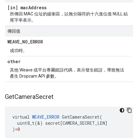
[in] mac
Address
所傳回 MAC 位址的緩衝區，以無分隔符的十六進位值 NULL 結
尾字串表示。
傳回值
WEAVE
_
NO
_
ERROR
成功時。
other
其他 Weave 或平台專屬錯誤代碼，表示發生錯誤，導致無法
產生 Dropcam API 參數。
Get
Camera
Secret
virtual
WEAVE_ERROR
GetCameraSecret
(
uint8_t
(
&
)
secret
[
CAMERA_SECRET_LEN
]
)
=
0