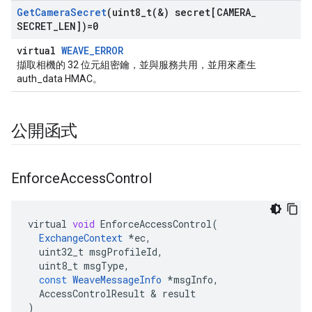
Get
Camera
Secret
(
uint8_t(
&) secret[CAMERA
_
SECRET
_
LEN])=0
virtual
WEAVE_ERROR
擷取相機的 32 位元組密鑰，並與服務共用，並用來產生
auth_data HMAC。
公開函式
Enforce
Access
Control
virtual
void
EnforceAccessControl
(
ExchangeContext
*
ec
,
uint32_t
msgProfileId
,
uint8_t
msgType
,
const
WeaveMessageInfo
*
msgInfo
,
AccessControlResult
&
result
)