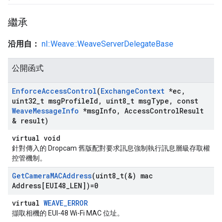
繼承
沿用自：
nl::Weave::WeaveServerDelegateBase
公開函式
Enforce
Access
Control
(
Exchange
Context
*ec
,
uint32
_
t msg
Profile
Id
,
uint8
_
t msg
Type
,
const
Weave
Message
Info
*msg
Info
,
Access
Control
Result
& result)
virtual void
針對傳入的 Dropcam 舊版配對要求訊息強制執行訊息層級存取權
控管機制。
Get
Camera
MACAddress
(
uint8_t(
&) mac
Address[EUI48
_
LEN])=0
virtual
WEAVE_ERROR
擷取相機的 EUI-48 Wi-Fi MAC 位址。