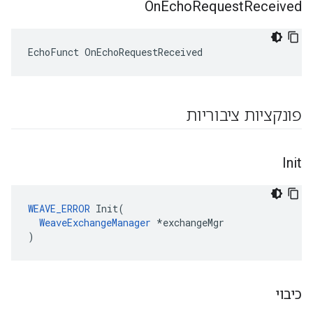
On
Echo
Request
Received
EchoFunct OnEchoRequestReceived
פונקציות ציבוריות
Init
WEAVE_ERROR
 Init(

WeaveExchangeManager
 *exchangeMgr

)
כיבוי