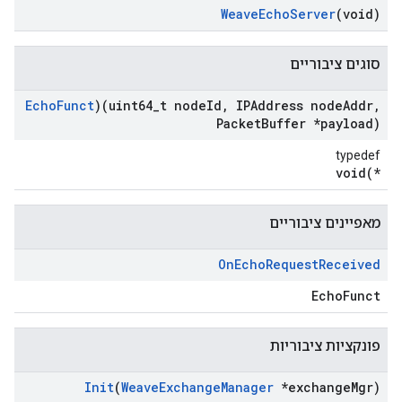
Weave
Echo
Server
(void)
סוגים ציבוריים
Echo
Funct
)(uint64
_
t node
Id
,
IPAddress node
Addr
,
Packet
Buffer *payload)
typedef
void(*
מאפיינים ציבוריים
On
Echo
Request
Received
EchoFunct
פונקציות ציבוריות
Init
(
Weave
Exchange
Manager
*exchange
Mgr)