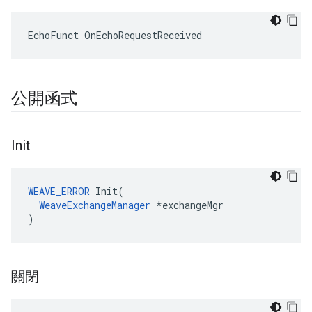
EchoFunct OnEchoRequestReceived
公開函式
Init
WEAVE_ERROR
 Init(

WeaveExchangeManager
 *exchangeMgr

)
關閉