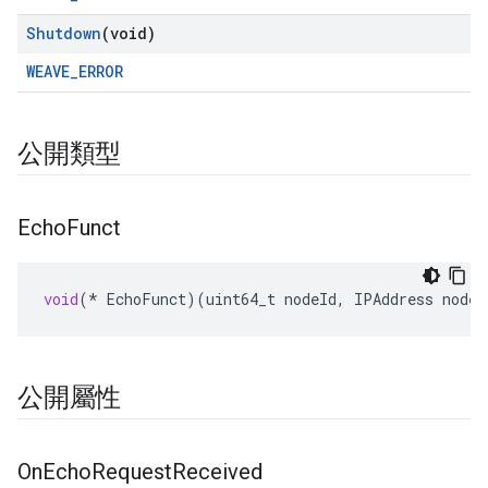
Shutdown
(void)
WEAVE_ERROR
公開類型
Echo
Funct
void
(
*
EchoFunct
)(
uint64_t
nodeId
,
IPAddress
nodeA
公開屬性
On
Echo
Request
Received