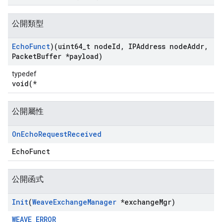
公開類型
Echo
Funct
)(uint64
_
t node
Id
,
IPAddress node
Addr
,
Packet
Buffer *payload)
typedef
void(*
公開屬性
On
Echo
Request
Received
EchoFunct
公開函式
Init
(
Weave
Exchange
Manager
*exchange
Mgr)
WEAVE_ERROR