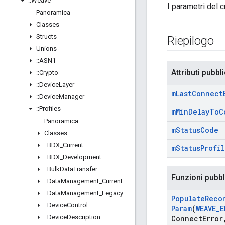
::
Weave
I parametri del c
Panoramica
Classes
Structs
Riepilogo
Unions
::
ASN1
Attributi pubbli
::
Crypto
::
Device
Layer
m
Last
Connect
::
Device
Manager
::
Profiles
m
Min
Delay
To
C
Panoramica
m
Status
Code
Classes
::
BDX
_
Current
m
Status
Profi
::
BDX
_
Development
::
Bulk
Data
Transfer
Funzioni pubb
::
Data
Management
_
Current
::
Data
Management
_
Legacy
Populate
Reco
::
Device
Control
Param
(
WEAVE
_
E
::
Device
Description
Connect
Error