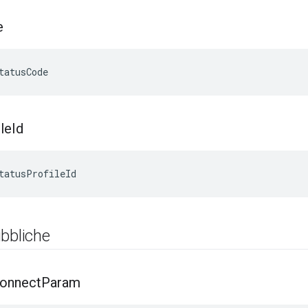
e
tatusCode
ile
Id
tatusProfileId
bbliche
onnect
Param