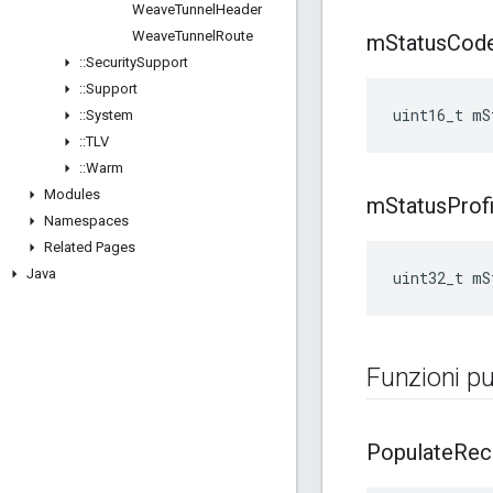
Weave
Tunnel
Header
Weave
Tunnel
Route
m
Status
Cod
::
Security
Support
::
Support
uint16_t mS
::
System
::
TLV
::
Warm
Modules
m
Status
Prof
Namespaces
Related Pages
Java
uint32_t mS
Funzioni pu
Populate
Rec