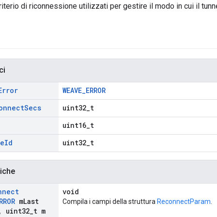
riterio di riconnessione utilizzati per gestire il modo in cui il tunn
ci
Error
WEAVE_ERROR
onnect
Secs
uint32_t
uint16_t
le
Id
uint32_t
liche
nnect
void
RROR
m
Last
Compila i campi della struttura
ReconnectParam
.
,
uint32
_
t m