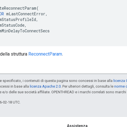
teReconnectParam(

OR
 mLastConnectError,

mStatusProfileId,

mStatusCode,

mMinDelayToConnectSecs

della struttura
ReconnectParam
.
specificato, i contenuti di questa pagina sono concessi in base alla
licenza 
cessi in base alla
licenza Apache 2.0
. Per ulteriori dettagli, consulta le
norme d
e e/o delle sue società affiliate. OPENTHREAD e i marchi correlati sono marchi 
6-02-18 UTC.
Assistenza