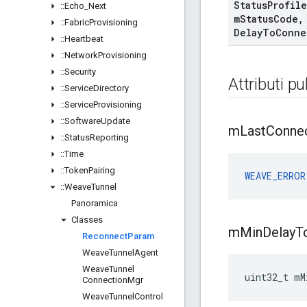
Status
Profile
::
Echo
_
Next
m
Status
Code
,
::
Fabric
Provisioning
Delay
To
Conne
::
Heartbeat
::
Network
Provisioning
::
Security
Attributi pu
::
Service
Directory
::
Service
Provisioning
::
Software
Update
m
Last
Conne
::
Status
Reporting
::
Time
::
Token
Pairing
WEAVE_ERROR
::
Weave
Tunnel
Panoramica
Classes
m
Min
Delay
T
Reconnect
Param
Weave
Tunnel
Agent
Weave
Tunnel
uint32_t mM
Connection
Mgr
Weave
Tunnel
Control