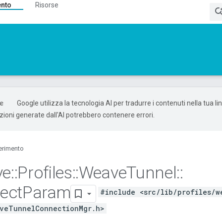
ento
Risorse
Google utilizza la tecnologia AI per tradurre i contenuti nella tua l
uzioni generate dall'AI potrebbero contenere errori.
erimento
ve
::
Profiles
::
Weave
Tunnel
::
ect
Param
#include <src/lib/profiles/w
veTunnelConnectionMgr.h>