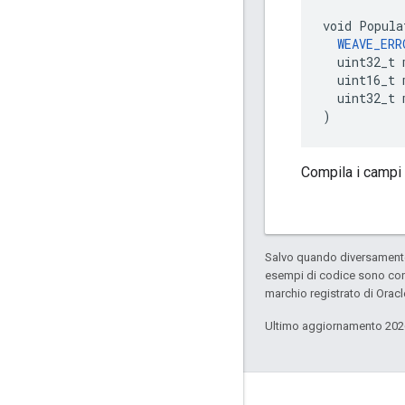
void Popula
WEAVE_ERR
  uint32_t 
  uint16_t 
  uint32_t 
)
Compila i campi 
Salvo quando diversamente 
esempi di codice sono con
marchio registrato di Oracl
Ultimo aggiornamento 202
GitHub