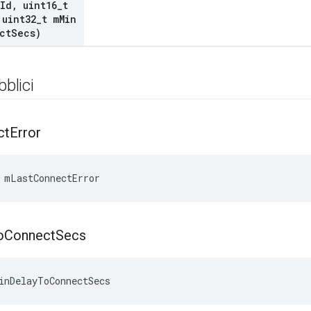
Id
,
uint16
_
t
uint32
_
t m
Min
ct
Secs)
bblici
ct
Error
 mLastConnectError
o
Connect
Secs
inDelayToConnectSecs