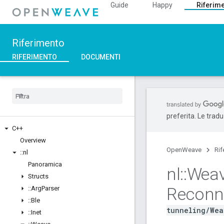
Guide
Happy
Riferim
Riferimento
RIFERIMENTO
DOCUMENTI
preferita. Le trad
C++
Overview
OpenWeave
Rif
::
nl
Panoramica
nl
::
Wea
Structs
Reconn
::
Arg
Parser
::
Ble
tunneling/Wea
::
Inet