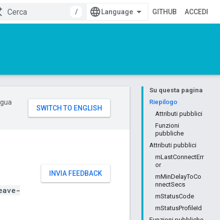
/
GITHUB
ACCEDI
Su questa pagina
ingua
Riepilogo
Attributi pubblici
Funzioni
pubbliche
Attributi pubblici
mLastConnectErr
or
INVIA FEEDBACK
mMinDelayToCo
nnectSecs
eave-
mStatusCode
mStatusProfileId
Funzioni pubbliche