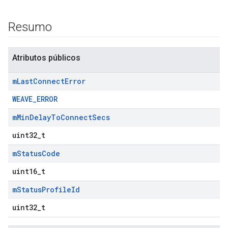
Resumo
Atributos públicos
m
Last
Connect
Error
WEAVE_ERROR
m
Min
Delay
To
Connect
Secs
uint32_t
m
Status
Code
uint16_t
m
Status
Profile
Id
uint32_t