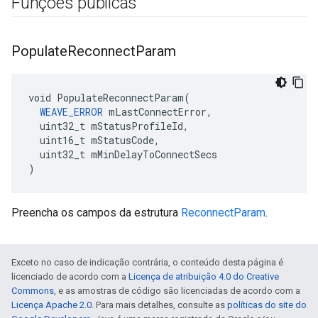
Funções públicas
Populate
Reconnect
Param
void PopulateReconnectParam(

WEAVE_ERROR
 mLastConnectError,

  uint32_t mStatusProfileId,

  uint16_t mStatusCode,

  uint32_t mMinDelayToConnectSecs

)
Preencha os campos da estrutura
ReconnectParam
.
Exceto no caso de indicação contrária, o conteúdo desta página é
licenciado de acordo com a
Licença de atribuição 4.0 do Creative
Commons
, e as amostras de código são licenciadas de acordo com a
Licença Apache 2.0
. Para mais detalhes, consulte as
políticas do site do