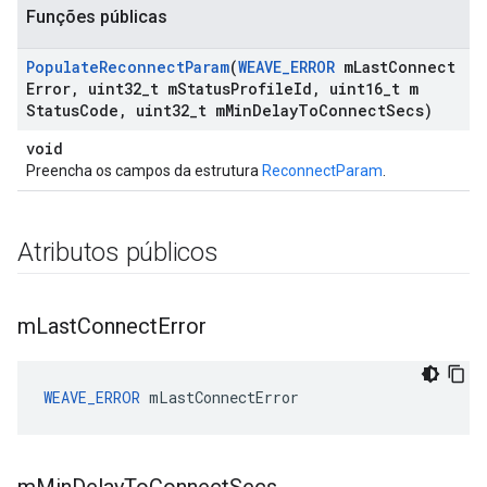
Funções públicas
Populate
Reconnect
Param
(
WEAVE
_
ERROR
m
Last
Connect
Error
,
uint32
_
t m
Status
Profile
Id
,
uint16
_
t m
Status
Code
,
uint32
_
t m
Min
Delay
To
Connect
Secs)
void
Preencha os campos da estrutura
ReconnectParam
.
Atributos públicos
m
Last
Connect
Error
WEAVE_ERROR
 mLastConnectError