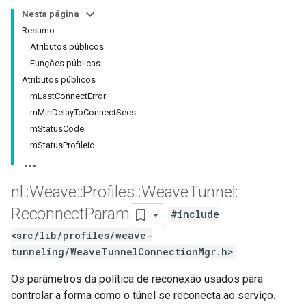
Nesta página
Resumo
Atributos públicos
Funções públicas
Atributos públicos
mLastConnectError
mMinDelayToConnectSecs
mStatusCode
mStatusProfileId
nl
::
Weave
::
Profiles
::
Weave
Tunnel
::
Reconnect
Param
#include
<src/lib/profiles/weave-
tunneling/WeaveTunnelConnectionMgr.h>
Os parâmetros da política de reconexão usados para
controlar a forma como o túnel se reconecta ao serviço.