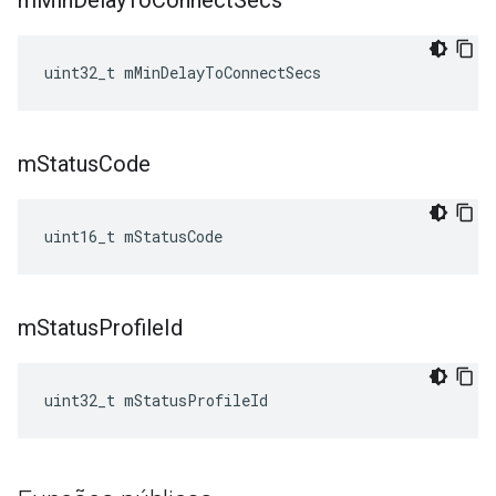
m
Min
Delay
To
Connect
Secs
uint32_t mMinDelayToConnectSecs
m
Status
Code
uint16_t mStatusCode
m
Status
Profile
Id
uint32_t mStatusProfileId