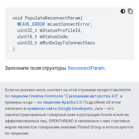
void PopulateReconnectParam(

WEAVE_ERROR
 mLastConnectError,

  uint32_t mStatusProfileId,

  uint16_t mStatusCode,

  uint32_t mMinDelayToConnectSecs

)
Заполните поля структуры
ReconnectParam
.
Если не указано иное, контент на этой странице предоставляется
по
лицензии Creative Commons "С указанием авторства 4.0"
, а
примеры кода – по
лицензии Apache 2.0
. Подробнее об этом
написано в
правилах сайта Google Developers
. Java – это
зарегистрированный товарный знак корпорации Oracle и/или ее
аффилированных лиц. OPENTHREAD и связанные с ним торговые
марки являются товарными знаками Thread Group и используются
по лицензии.