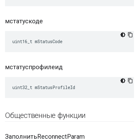
мстатускоде
uint16_t mStatusCode
мстатуспрофилеид
uint32_t mStatusProfileId
Общественные функции
ЗаполнитьReconnect
Param