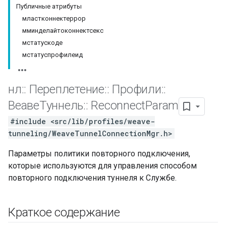
Публичные атрибуты
мластконнектеррор
мминделайтоконнектсекс
мстатускоде
мстатуспрофилеид
нл
::
Переплетение
::
Профили
::
ВеавеТуннель
::
Reconnect
Param
#include <src/lib/profiles/weave-
tunneling/WeaveTunnelConnectionMgr.h>
Параметры политики повторного подключения,
которые используются для управления способом
повторного подключения туннеля к Службе.
Краткое содержание