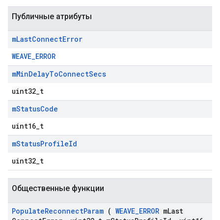
Публичные атрибуты
m
Last
Connect
Error
WEAVE_ERROR
m
Min
Delay
To
Connect
Secs
uint32_t
m
Status
Code
uint16_t
m
Status
Profile
Id
uint32_t
Общественные функции
Populate
Reconnect
Param
(
WEAVE
_
ERROR
m
Last