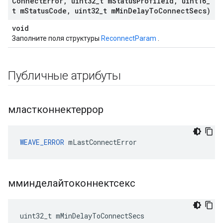
Connect
Error
,
uint32
_
t m
Status
Profile
Id
,
uint16
_
t m
Status
Code
,
uint32
_
t m
Min
Delay
To
Connect
Secs)
void
Заполните поля структуры
ReconnectParam
.
Публичные атрибуты
мластконнектеррор
WEAVE_ERROR
 mLastConnectError
мминделайтоконнектсекс
uint32_t mMinDelayToConnectSecs