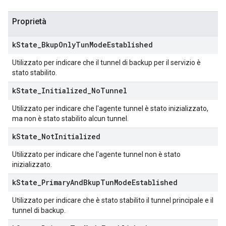
Proprietà
k
State
_
Bkup
Only
Tun
Mode
Established
Utilizzato per indicare che il tunnel di backup per il servizio è
stato stabilito.
k
State
_
Initialized
_
No
Tunnel
Utilizzato per indicare che l'agente tunnel è stato inizializzato,
ma non è stato stabilito alcun tunnel.
k
State
_
Not
Initialized
Utilizzato per indicare che l'agente tunnel non è stato
inizializzato.
k
State
_
Primary
And
Bkup
Tun
Mode
Established
Utilizzato per indicare che è stato stabilito il tunnel principale e il
tunnel di backup.