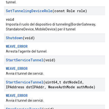
tunnel.
Set
Tunneling
Device
Role
(const Role role)
void
Imposta il ruolo del dispositivo di tunneling(BorderGateway,
StandaloneDevice, MobileDevice) per il tunnel.
Shutdown
(void)
WEAVE_ERROR
Arresta l'agente del tunnel.
Start
Service
Tunnel
(void)
WEAVE_ERROR
Avvia il tunnel dei servizi.
Start
Service
Tunnel
(uint64
_
t dst
Node
Id
,
IPAddress dst
IPAddr
,
Weave
Auth
Mode auth
Mode)
WEAVE_ERROR
Avvia il tunnel dei servizi.