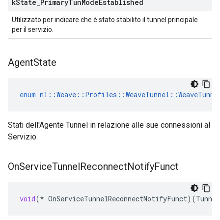
k
State
_
Primary
Tun
Mode
Established
Utilizzato per indicare che è stato stabilito il tunnel principale
per il servizio.
Agent
State
enum
nl
::
Weave
::
Profiles
::
WeaveTunnel
::
WeaveTunne
Stati dell'Agente Tunnel in relazione alle sue connessioni al
Servizio.
On
Service
Tunnel
Reconnect
Notify
Funct
void
(
*
OnServiceTunnelReconnectNotifyFunct
)(
Tunne