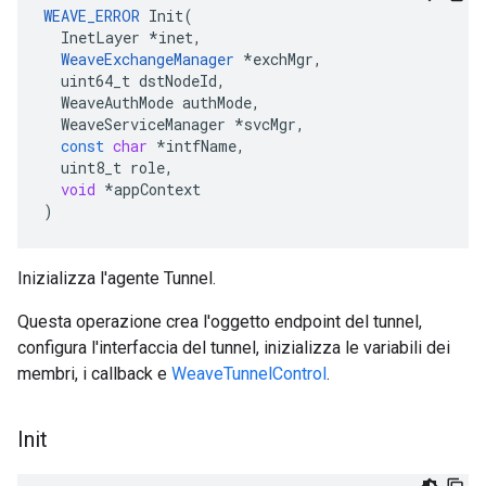
WEAVE_ERROR
Init
(
InetLayer
*
inet
,
WeaveExchangeManager
*
exchMgr
,
uint64_t
dstNodeId
,
WeaveAuthMode
authMode
,
WeaveServiceManager
*
svcMgr
,
const
char
*
intfName
,
uint8_t
role
,
void
*
appContext
)
Inizializza l'agente Tunnel.
Questa operazione crea l'oggetto endpoint del tunnel,
configura l'interfaccia del tunnel, inizializza le variabili dei
membri, i callback e
WeaveTunnelControl
.
Init