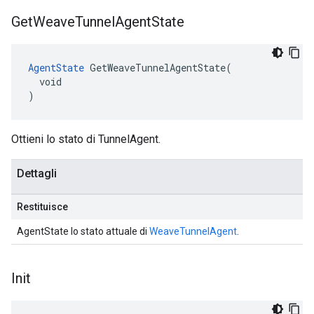
Get
Weave
Tunnel
Agent
State
AgentState
 GetWeaveTunnelAgentState(

  void

)
Ottieni lo stato di TunnelAgent.
Dettagli
Restituisce
AgentState lo stato attuale di
WeaveTunnelAgent
.
Init