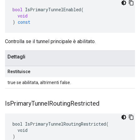
bool
IsPrimaryTunnelEnabled
(
void
)
const
Controlla se il tunnel principale è abilitato.
Dettagli
Restituisce
true se abilitata, altrimenti false.
Is
Primary
Tunnel
Routing
Restricted
bool IsPrimaryTunnelRoutingRestricted(

  void

)