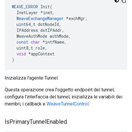
WEAVE_ERROR
Init
(
InetLayer
*
inet
,
WeaveExchangeManager
*
exchMgr
,
uint64_t
dstNodeId
,
IPAddress
dstIPAddr
,
WeaveAuthMode
authMode
,
const
char
*
intfName
,
uint8_t
role
,
void
*
appContext
)
Inizializza l'agente Tunnel.
Questa operazione crea l'oggetto endpoint del tunnel,
configura l'interfaccia del tunnel, inizializza le variabili dei
membri, i callback e
WeaveTunnelControl
.
Is
Primary
Tunnel
Enabled