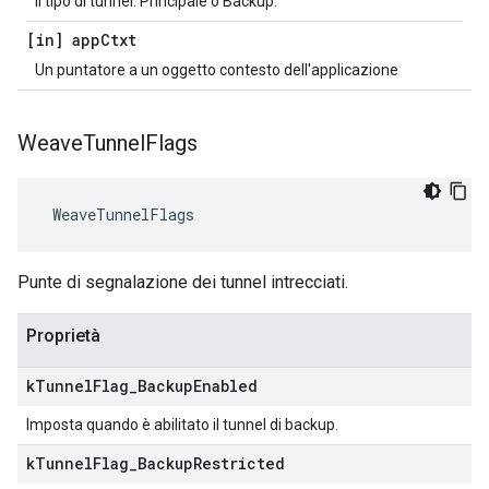
Il tipo di tunnel: Principale o Backup.
[in] app
Ctxt
Un puntatore a un oggetto contesto dell'applicazione
Weave
Tunnel
Flags
 WeaveTunnelFlags
Punte di segnalazione dei tunnel intrecciati.
Proprietà
k
Tunnel
Flag
_
Backup
Enabled
Imposta quando è abilitato il tunnel di backup.
k
Tunnel
Flag
_
Backup
Restricted