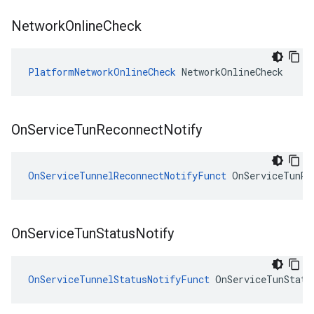
Network
Online
Check
PlatformNetworkOnlineCheck
 NetworkOnlineCheck
On
Service
Tun
Reconnect
Notify
OnServiceTunnelReconnectNotifyFunct
 OnServiceTunRe
On
Service
Tun
Status
Notify
OnServiceTunnelStatusNotifyFunct
 OnServiceTunStatu