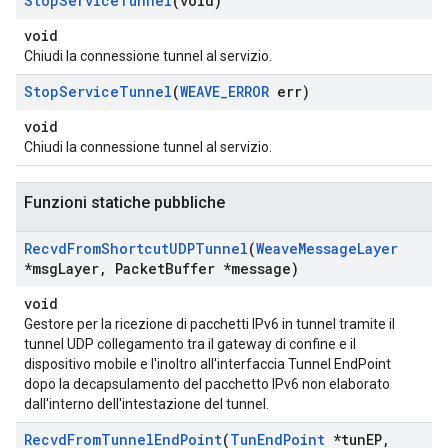
Stop
Service
Tunnel
(void)
void
Chiudi la connessione tunnel al servizio.
Stop
Service
Tunnel
(
WEAVE
_
ERROR
err)
void
Chiudi la connessione tunnel al servizio.
Funzioni statiche pubbliche
Recvd
From
Shortcut
UDPTunnel
(
Weave
Message
Layer
*msg
Layer
,
Packet
Buffer *message)
void
Gestore per la ricezione di pacchetti IPv6 in tunnel tramite il
tunnel UDP collegamento tra il gateway di confine e il
dispositivo mobile e l'inoltro all'interfaccia Tunnel EndPoint
dopo la decapsulamento del pacchetto IPv6 non elaborato
dall'interno dell'intestazione del tunnel.
Recvd
From
Tunnel
End
Point
(
Tun
End
Point
*tun
EP
,