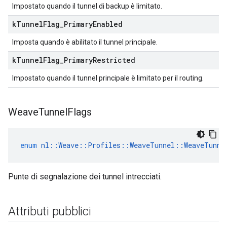
Impostato quando il tunnel di backup è limitato.
k
Tunnel
Flag
_
Primary
Enabled
Imposta quando è abilitato il tunnel principale.
k
Tunnel
Flag
_
Primary
Restricted
Impostato quando il tunnel principale è limitato per il routing.
Weave
Tunnel
Flags
enum
nl
::
Weave
::
Profiles
::
WeaveTunnel
::
WeaveTunne
Punte di segnalazione dei tunnel intrecciati.
Attributi pubblici