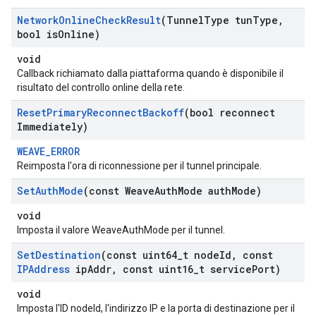
Network
Online
Check
Result
(Tunnel
Type tun
Type
,
bool is
Online)
void
Callback richiamato dalla piattaforma quando è disponibile il
risultato del controllo online della rete.
Reset
Primary
Reconnect
Backoff
(bool reconnect
Immediately)
WEAVE_ERROR
Reimposta l'ora di riconnessione per il tunnel principale.
Set
Auth
Mode
(const Weave
Auth
Mode auth
Mode)
void
Imposta il valore WeaveAuthMode per il tunnel.
Set
Destination
(const uint64
_
t node
Id
,
const
IPAddress
ip
Addr
,
const uint16
_
t service
Port)
void
Imposta l'ID nodeId, l'indirizzo IP e la porta di destinazione per il