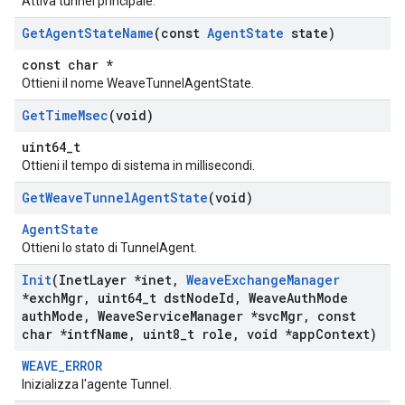
Attiva tunnel principale.
Get
Agent
State
Name
(const
Agent
State
state)
const char *
Ottieni il nome WeaveTunnelAgentState.
Get
Time
Msec
(void)
uint64_t
Ottieni il tempo di sistema in millisecondi.
Get
Weave
Tunnel
Agent
State
(void)
AgentState
Ottieni lo stato di TunnelAgent.
Init
(Inet
Layer *inet
,
Weave
Exchange
Manager
*exch
Mgr
,
uint64
_
t dst
Node
Id
,
Weave
Auth
Mode
auth
Mode
,
Weave
Service
Manager *svc
Mgr
,
const
char *intf
Name
,
uint8
_
t role
,
void *app
Context)
WEAVE_ERROR
Inizializza l'agente Tunnel.