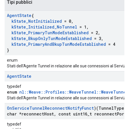
Tipi pubblici
Agent
State
{
k
State
_
Not
Initialized
= 0
,
k
State
_
Initialized
_
No
Tunnel
= 1
,
k
State
_
Primary
Tun
Mode
Established
= 2
,
k
State
_
Bkup
Only
Tun
Mode
Established
= 3
,
k
State
_
Primary
And
Bkup
Tun
Mode
Established
= 4
}
enum
Stati dell'Agente Tunnel in relazione alle sue connessioni al Servizio
Agent
State
typedef
enum
nl::Weave::Profiles::WeaveTunnel::WeaveTunnel
Stati dell'Agente Tunnel in relazione alle sue connessioni al Servizio
On
Service
Tunnel
Reconnect
Notify
Funct
)(Tunnel
Type t
char *reconnect
Host
,
const uint16
_
t reconnect
Port
,
typedef