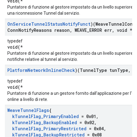
void(*
Puntatore di funzione al gestore impostato da un livello superiore 
una riconnessione Tunnel dal servizio.
On
Service
Tunnel
Status
Notify
Funct
)(Weave
Tunnel
Conn
Conn
Notify
Reasons reason
,
WEAVE
_
ERROR err
,
void *a
typedef
void(*
Puntatore di funzione al gestore impostato da un livello superiore pe
notifiche relative al tunnel al servizio.
Platform
Network
Online
Check
)(Tunnel
Type tun
Type
,
vo
typedef
void(*
Puntatore di funzione a un gestore fornito dall'applicazione per l'es
online a livello di rete.
Weave
Tunnel
Flags
{
k
Tunnel
Flag
_
Primary
Enabled
= 0x01
,
k
Tunnel
Flag
_
Backup
Enabled
= 0x02
,
k
Tunnel
Flag
_
Primary
Restricted
= 0x04
,
k
Tunnel
Flag
_
Backup
Restricted
= 0x08