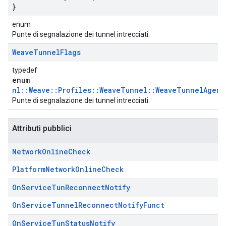
}
enum
Punte di segnalazione dei tunnel intrecciati.
Weave
Tunnel
Flags
typedef
enum
nl::Weave::Profiles::WeaveTunnel::WeaveTunnelAgent
Punte di segnalazione dei tunnel intrecciati.
Attributi pubblici
Network
Online
Check
PlatformNetworkOnlineCheck
On
Service
Tun
Reconnect
Notify
OnServiceTunnelReconnectNotifyFunct
On
Service
Tun
Status
Notify