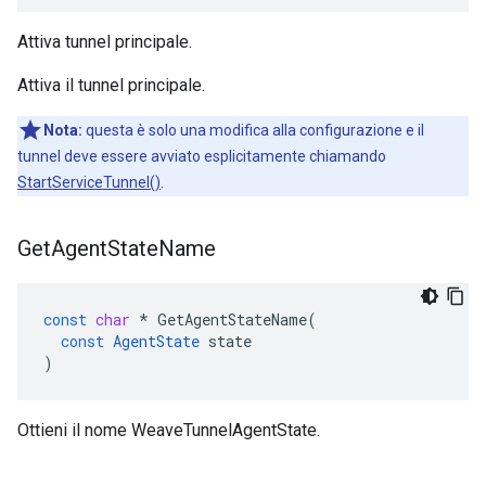
Attiva tunnel principale.
Attiva il tunnel principale.
Nota:
questa è solo una modifica alla configurazione e il
tunnel deve essere avviato esplicitamente chiamando
StartServiceTunnel()
.
Get
Agent
State
Name
const
char
*
GetAgentStateName
(
const
AgentState
state
)
Ottieni il nome WeaveTunnelAgentState.