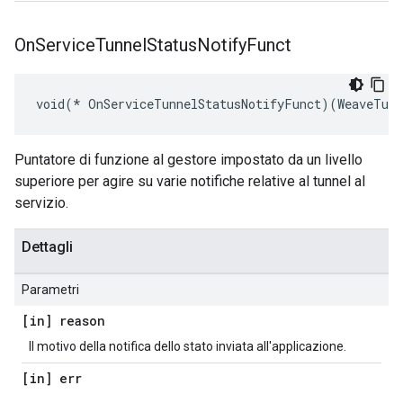
On
Service
Tunnel
Status
Notify
Funct
void(* OnServiceTunnelStatusNotifyFunct)(WeaveTunn
Puntatore di funzione al gestore impostato da un livello
superiore per agire su varie notifiche relative al tunnel al
servizio.
Dettagli
Parametri
[in] reason
Il motivo della notifica dello stato inviata all'applicazione.
[in] err