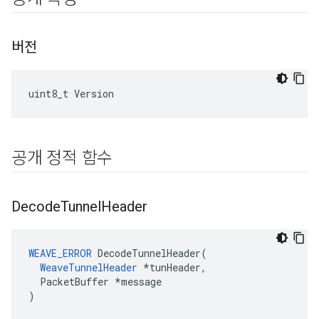
버전
uint8_t Version
공개 정적 함수
Decode
Tunnel
Header
WEAVE_ERROR
 DecodeTunnelHeader(

WeaveTunnelHeader
 *tunHeader,

  PacketBuffer *message

)