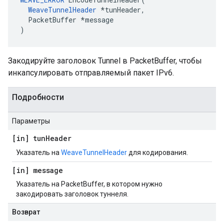
WeaveTunnelHeader
 *tunHeader,

  PacketBuffer *message

)
Закодируйте заголовок Tunnel в PacketBuffer, чтобы
инкапсулировать отправляемый пакет IPv6.
Подробности
Параметры
[in] tun
Header
Указатель на
WeaveTunnelHeader
для кодирования.
[in] message
Указатель на PacketBuffer, в котором нужно
закодировать заголовок туннеля.
Возврат