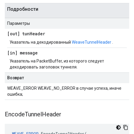
Подробности
Параметры
[out] tun
Header
Указатель на декодированный
WeaveTunnelHeader
.
[in] message
Указатель на PacketBuffer, из которого следует
декодировать заголовок туннеля.
Возврат
WEAVE_ERROR WEAVE_NO_ERROR в случае успеха, иначе
ошибка;
Encode
Tunnel
Header
WEAVE_ERROR
 EncodeTunnelHeader(
