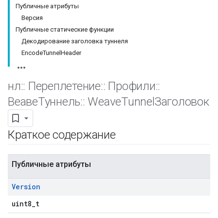
Публичные атрибуты
Версия
Публичные статические функции
Декодирование заголовка туннеля
EncodeTunnelHeader
нл
::
Переплетение
::
Профили
::
ВеавеТуннель
::
Weave
TunnelЗаголовок
Краткое содержание
Публичные атрибуты
Version
uint8_t