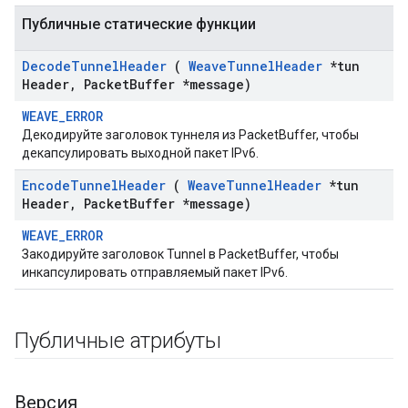
Публичные статические функции
Decode
Tunnel
Header
(
Weave
Tunnel
Header
*tun
Header
,
Packet
Buffer *message)
WEAVE_ERROR
Декодируйте заголовок туннеля из PacketBuffer, чтобы
декапсулировать выходной пакет IPv6.
Encode
Tunnel
Header
(
Weave
Tunnel
Header
*tun
Header
,
Packet
Buffer *message)
WEAVE_ERROR
Закодируйте заголовок Tunnel в PacketBuffer, чтобы
инкапсулировать отправляемый пакет IPv6.
Публичные атрибуты
Версия