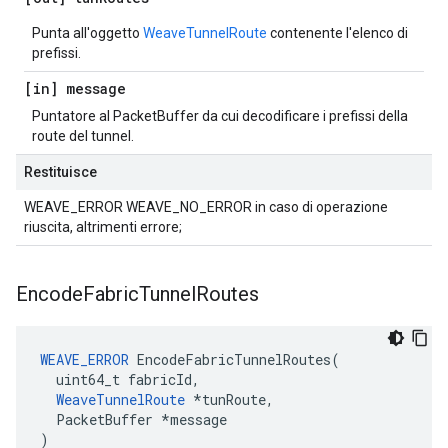
Punta all'oggetto
WeaveTunnelRoute
contenente l'elenco di
prefissi.
[in] message
Puntatore al PacketBuffer da cui decodificare i prefissi della
route del tunnel.
Restituisce
WEAVE_ERROR WEAVE_NO_ERROR in caso di operazione
riuscita, altrimenti errore;
Encode
Fabric
Tunnel
Routes
WEAVE_ERROR
 EncodeFabricTunnelRoutes(

  uint64_t fabricId,

WeaveTunnelRoute
 *tunRoute,

  PacketBuffer *message

)