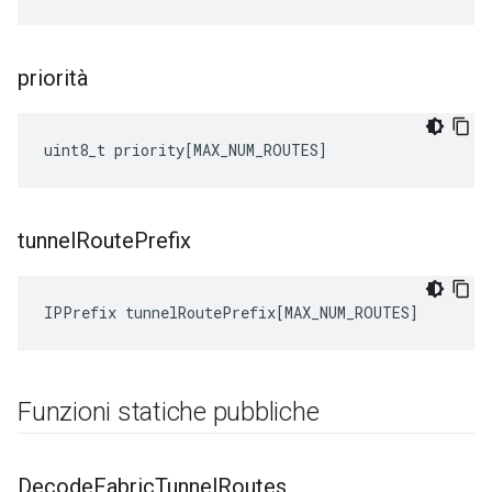
priorità
uint8_t
priority
[
MAX_NUM_ROUTES
]
tunnel
Route
Prefix
IPPrefix
tunnelRoutePrefix
[
MAX_NUM_ROUTES
]
Funzioni statiche pubbliche
Decode
Fabric
Tunnel
Routes