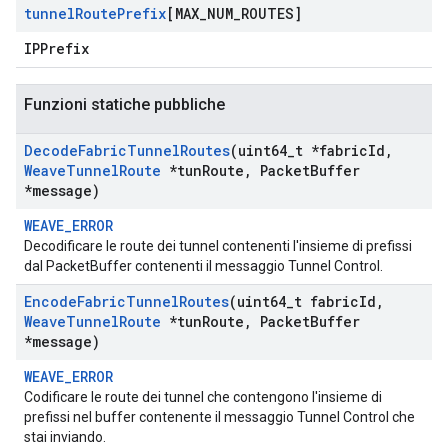
tunnel
Route
Prefix
[MAX
_
NUM
_
ROUTES]
IPPrefix
Funzioni statiche pubbliche
Decode
Fabric
Tunnel
Routes
(uint64
_
t *fabric
Id
,
Weave
Tunnel
Route
*tun
Route
,
Packet
Buffer
*message)
WEAVE_ERROR
Decodificare le route dei tunnel contenenti l'insieme di prefissi
dal PacketBuffer contenenti il messaggio Tunnel Control.
Encode
Fabric
Tunnel
Routes
(uint64
_
t fabric
Id
,
Weave
Tunnel
Route
*tun
Route
,
Packet
Buffer
*message)
WEAVE_ERROR
Codificare le route dei tunnel che contengono l'insieme di
prefissi nel buffer contenente il messaggio Tunnel Control che
stai inviando.