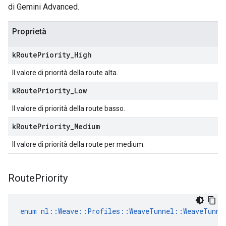
di Gemini Advanced.
Proprietà
k
Route
Priority
_
High
Il valore di priorità della route alta.
k
Route
Priority
_
Low
Il valore di priorità della route basso.
k
Route
Priority
_
Medium
Il valore di priorità della route per medium.
Route
Priority
enum
nl
::
Weave
::
Profiles
::
WeaveTunnel
::
WeaveTunne