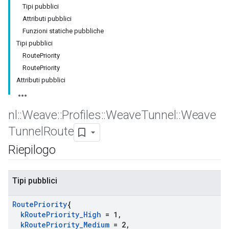
Tipi pubblici
Attributi pubblici
Funzioni statiche pubbliche
Tipi pubblici
RoutePriority
RoutePriority
Attributi pubblici
nl
::
Weave
::
Profiles
::
Weave
Tunnel
::
Weave
Tunnel
Route
Riepilogo
Tipi pubblici
Route
Priority
{
k
Route
Priority
_
High
= 1
,
k
Route
Priority
_
Medium
= 2
,