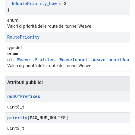
k
Route
Priority
_
Low
= 3
}
enum
Valori di priorità delle route del tunnel Weave.
Route
Priority
typedef
enum
nl::Weave::Profiles::WeaveTunnel::WeaveTunnelRoute
Valori di priorità delle route del tunnel Weave.
Attributi pubblici
num
Of
Prefixes
uint8_t
priority
[MAX
_
NUM
_
ROUTES]
uint8_t