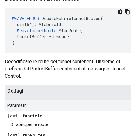
WEAVE_ERROR
 DecodeFabricTunnelRoutes(

  uint64_t *fabricId,

WeaveTunnelRoute
 *tunRoute,

  PacketBuffer *message

)
Decodificare le route dei tunnel contenenti l'insieme di
prefissi dal PacketBuffer contenenti il messaggio Tunnel
Control.
Dettagli
Parametri
[out] fabric
Id
ID fabric per le route.
[out] tun
Routes