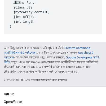
  JNIEnv *env,

  jclass cls,

  jbyteArray certBuf,

  jint offset,

  jint length

)
অন্য কিছু উল্লেখ করা না থাকলে, এই পৃষ্ঠার কন্টেন্ট
Creative Commons
অ্যাট্রিবিউশন 4.0 লাইসেন্স
-এর অধীনে এবং কোডের স্যাম্পেল
Apache 2.0
লাইসেন্স
-এর অধীনে লাইসেন্স প্রাপ্ত। আরও জানতে,
Google Developers সাইট
নীতি
দেখুন। Java হল Oracle এবং/অথবা তার অ্যাফিলিয়েট সংস্থার রেজিস্টার্ড
ট্রেডমার্ক। OPENTHREAD ও এর সম্পর্কিত চিহ্ন হল Thread Group-এর
ট্রেডমার্রক এবং এগুলিকে লাইসেন্সের অধীনে ব্যবহার করা হয়।
2026-02-18 UTC-তে শেষবার আপডেট করা হয়েছে।
GitHub
OpenWeave