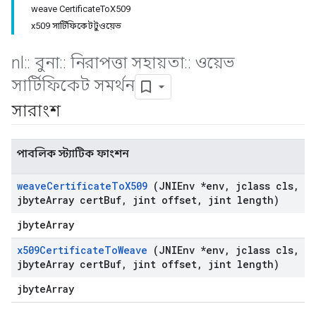
weave CertificateToX509
x509 সার্টিফিকেটটুওয়েভ
nl
::
বুনা
::
নিরাপত্তা সহায়তা
::
ওয়েভ
সার্টিফিকেট সমর্থন
সারাংশ
পাবলিক স্ট্যাটিক ফাংশন
weave
Certificate
To
X509
(JNIEnv *env
,
jclass cls
,
jbyte
Array cert
Buf
,
jint offset
,
jint length)
jbyteArray
x509Certificate
To
Weave
(JNIEnv *env
,
jclass cls
,
jbyte
Array cert
Buf
,
jint offset
,
jint length)
jbyteArray