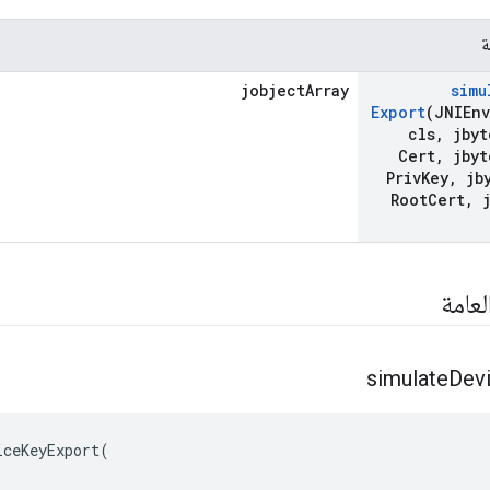
ة
jobjectArray
simu
Export
(JNIEnv
cls
,
jbyt
Cert
,
jbyt
Priv
Key
,
jby
Root
Cert
,
j
لعامة
simulate
Dev
ceKeyExport(
