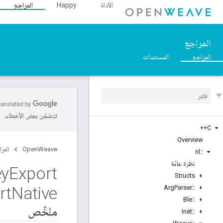
الأدلة
Happy
المراجع
المراجع
المراجع
المستندات
تتضمّن بعض الأخطاء.
C++
Overview
OpenWeave
المرا
nl
::
نظرة عامّة
ey
Export
Structs
rt
Native
Arg
Parser
::
Ble
::
ملخّص
Inet
::