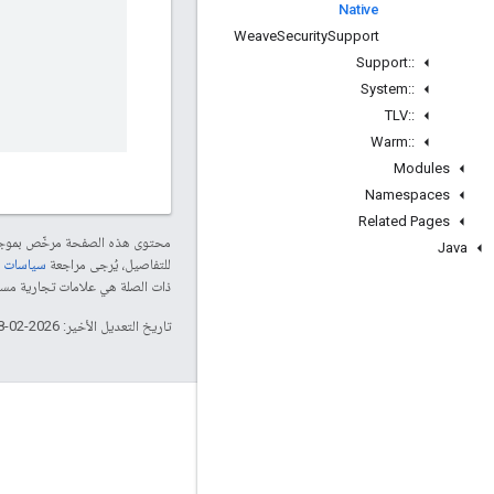
Native
Weave
Security
Support
Support
::
System
::
TLV
::
Warm
::
Modules
Namespaces
Related Pages
محتوى هذه الصفحة مرخّص بمو
Java
للتفاصيل، يُرجى مراجعة
سياسات موقع le Developers
ذات الصلة هي علامات تجارية مسجّلة تابعة لشركة Thread Group
تاريخ التعديل الأخير: 2026-02-18 (حسب التوقيت العالمي المتفَّق عليه)
GitHub
OpenWeave
Happy