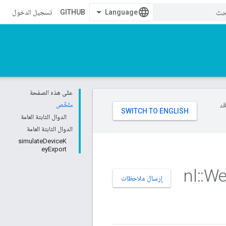
GITHUB
تسجيل الدخول
على هذه الصفحة
وقد
ملخّص
الدوال الثابتة العامة
الدوال الثابتة العامة
simulateDeviceK
eyExport
nl
::
We
إرسال ملاحظات