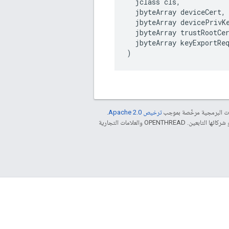
  jclass cls,

  jbyteArray deviceCert,

  jbyteArray devicePrivKe
  jbyteArray trustRootCer
  jbyteArray keyExportReq
)
مات البرمجية مرخّصة بموجب
ترخيص Apache 2.0‏
.
. إنّ Java هي علامة تجارية مسجَّلة لشركة Oracle و/أو شركائها التابعين. ‫OPENTHREAD والعلامات التجارية