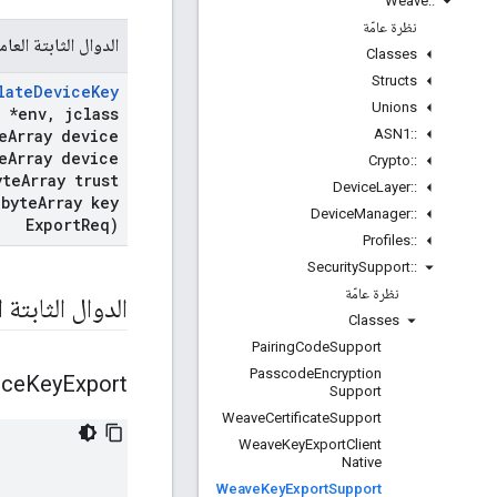
Weave
::
نظرة عامّة
الدوال الثابتة العام
Classes
Structs
late
Device
Key
Unions
 *env
,
jclass
ASN1
::
e
Array device
e
Array device
Crypto
::
te
Array trust
Device
Layer
::
byte
Array key
Device
Manager
::
Export
Req)
Profiles
::
Security
Support
::
نظرة عامّة
الدوال الثابتة ا
Classes
Pairing
Code
Support
Passcode
Encryption
ice
Key
Export
Support
Weave
Certificate
Support
Weave
Key
Export
Client
Native
Weave
Key
Export
Support