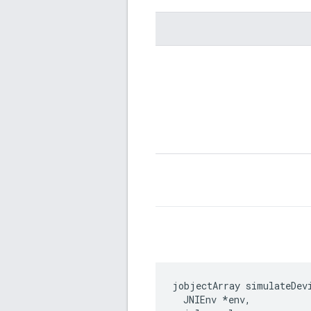
jobjectArray simulateDevi
  JNIEnv *env,
