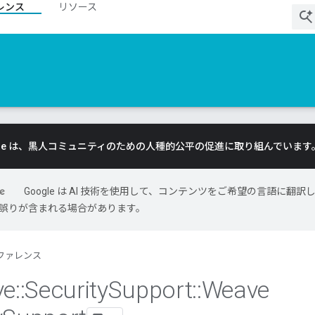
レンス
リソース
gle は、黒人コミュニティのための人種的公平の促進に取り組んでいます
Google は AI 技術を使用して、コンテンツをご希望の言語に翻訳
には誤りが含まれる場合があります。
ファレンス
ve
::
Security
Support
::
Weave