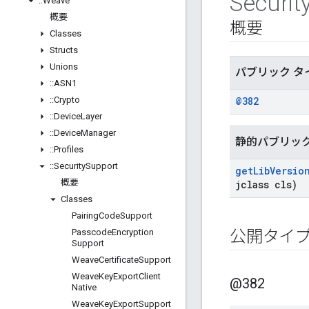
Securit
::
Weave
概要
概要
Classes
Structs
Unions
パブリック タ
::
ASN1
::
Crypto
@382
::
Device
Layer
::
Device
Manager
静的パブリッ
::
Profiles
::
Security
Support
get
Lib
Versio
概要
jclass cls)
Classes
Pairing
Code
Support
Passcode
Encryption
公開タイ
Support
Weave
Certificate
Support
Weave
Key
Export
Client
@382
Native
Weave
Key
Export
Support