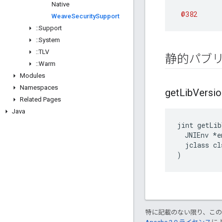
Native
@382
Weave
Security
Support
::
Support
::
System
::
TLV
静的パブ
::
Warm
Modules
Namespaces
get
Lib
Versio
Related Pages
Java
jint getLib
  JNIEnv *en
  jclass cls
)
特に記載のない限り、こ