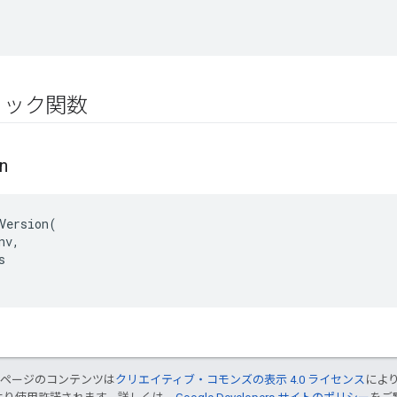
リック関数
n
Version(

v,



のページのコンテンツは
クリエイティブ・コモンズの表示 4.0 ライセンス
によ