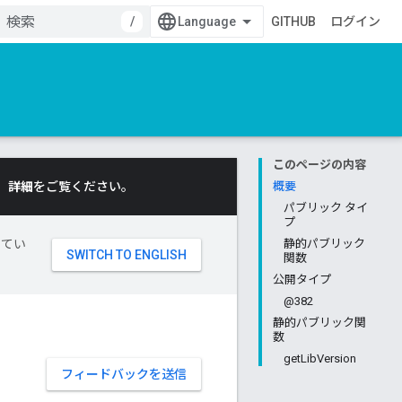
/
GITHUB
ログイン
このページの内容
。
詳細
をご覧ください。
概要
パブリック タイ
プ
してい
静的パブリック
関数
公開タイプ
@382
静的パブリック関
数
getLibVersion
フィードバックを送信