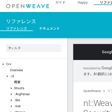
ガイド
Happy
リファ
リファレンス
リファレンス
ドキュメント
Goo
C++
Overview
ます。AI 翻訳
::
nl
概要
Structs
OpenWeave
リ
::
Arg
Parser
nl
::
Wea
::
Ble
::
Inet