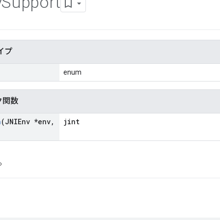
y
Support
イプ
enum
ク関数
n
(JNIEnv *env
,
jint
プ