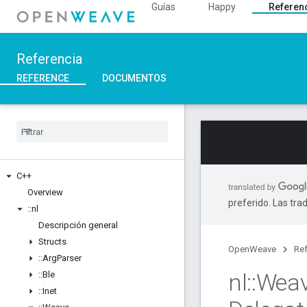
Guías
Happy
Referen
Referencia
REFERENCE
DOCUMENTOS
C++
Overview
preferido. Las tra
::
nl
Descripción general
Structs
OpenWeave
Ref
::
Arg
Parser
nl
::
Wea
::
Ble
::
Inet