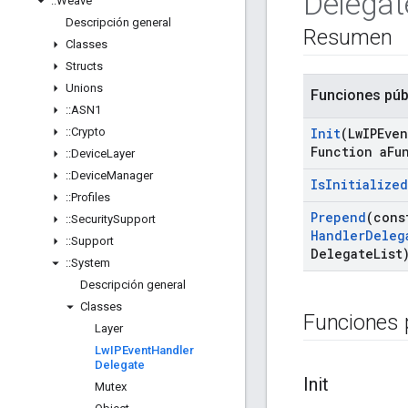
Delegat
::
Weave
Descripción general
Resumen
Classes
Structs
Unions
Funciones púb
::
ASN1
::
Crypto
Init
(Lw
IPEven
Function a
Fu
::
Device
Layer
::
Device
Manager
Is
Initialized
::
Profiles
Prepend
(con
::
Security
Support
Handler
Deleg
::
Support
Delegate
List
::
System
Descripción general
Classes
Funciones 
Layer
Lw
IPEvent
Handler
Delegate
Init
Mutex