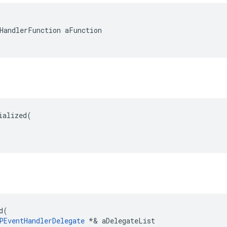
HandlerFunction aFunction

ialized
(
d
(
PEventHandlerDelegate
*&
aDelegateList