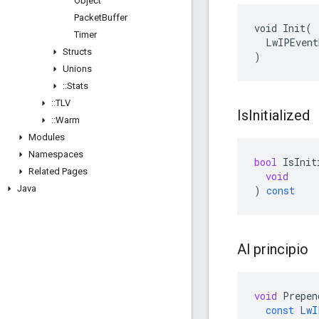
Object
Packet
Buffer
void Init(

Timer
  LwIPEvent
Structs
)
Unions
::
Stats
::
TLV
Is
Initialized
::
Warm
Modules
Namespaces
bool
IsInit
Related Pages
void
Java
)
const
Al principio
void
Prepen
const
LwI