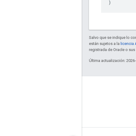
)
Salvo que se indique lo con
están sujetos a la
licencia
registrada de Oracle o su
Última actualización: 2026
GitHub
OpenWeave
Happy
OpenThread