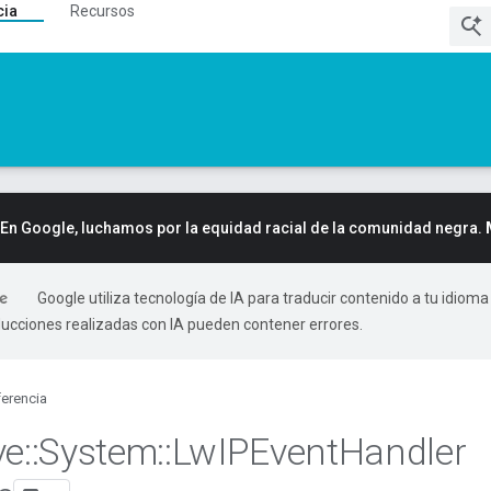
cia
Recursos
En Google, luchamos por la equidad racial de la comunidad negra.
Google utiliza tecnología de IA para traducir contenido a tu idioma
ducciones realizadas con IA pueden contener errores.
erencia
ve
::
System
::
Lw
IPEvent
Handler