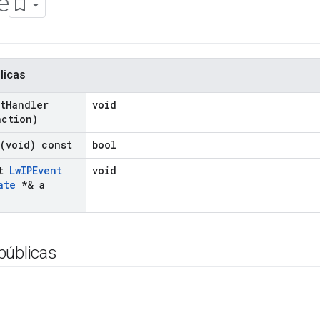
e
licas
t
Handler
void
nction)
(void) const
bool
st
Lw
IPEvent
void
ate
*& a
)
públicas