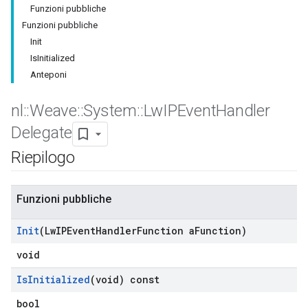
Funzioni pubbliche
Funzioni pubbliche
Init
IsInitialized
Anteponi
nl
::
Weave
::
System
::
Lw
IPEvent
Handler
Delegate
Riepilogo
Funzioni pubbliche
Init
(Lw
IPEvent
Handler
Function a
Function)
void
Is
Initialized
(void) const
bool