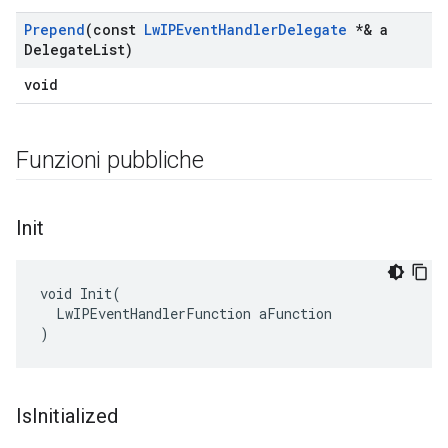
Prepend
(const
Lw
IPEvent
Handler
Delegate
*& a
Delegate
List)
void
Funzioni pubbliche
Init
void Init(

  LwIPEventHandlerFunction aFunction

)
Is
Initialized