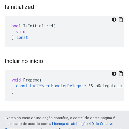
Is
Initialized
bool
IsInitialized
(
void
)
const
Incluir no início
void
Prepend
(
const
LwIPEventHandlerDelegate
*&
aDelegateList
)
Exceto no caso de indicação contrária, o conteúdo desta página é
licenciado de acordo com a
Licença de atribuição 4.0 do Creative