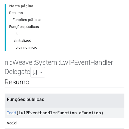
Nesta página
Resumo
Funções públicas
Funções públicas
Init
IsInitialized
Incluir no início
nl
::
Weave
::
System
::
Lw
IPEvent
Handler
Delegate
Resumo
Funções públicas
Init
(Lw
IPEvent
Handler
Function a
Function)
void