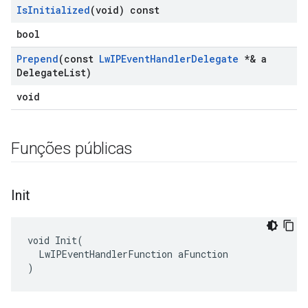
Is
Initialized
(void) const
bool
Prepend
(const
Lw
IPEvent
Handler
Delegate
*& a
Delegate
List)
void
Funções públicas
Init
void Init(

  LwIPEventHandlerFunction aFunction

)