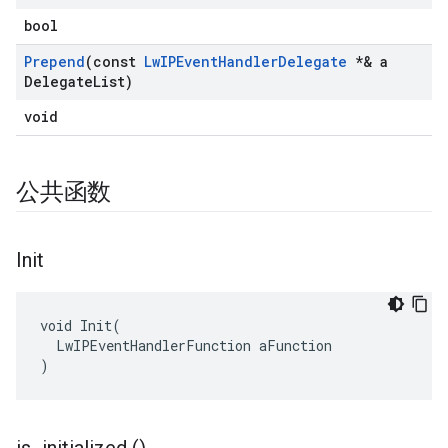
bool
Prepend
(const
Lw
IPEvent
Handler
Delegate
*& a
Delegate
List)
void
公共函数
Init
void Init(

  LwIPEventHandlerFunction aFunction

)