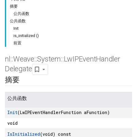
摘要
公共函数
公共函数
Init
is_initialized ()
前置
nl
::
Weave
::
System
::
Lw
IPEvent
Handler
Delegate
摘要
公共函数
Init
(Lw
IPEvent
Handler
Function a
Function)
void
Is
Initialized
(void) const